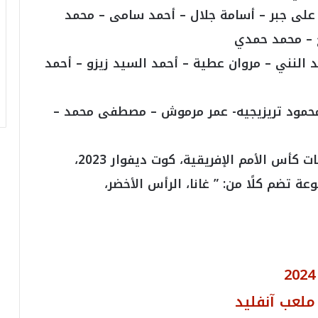
ر
– على جبر – أسامة جلال – أحمد سامى – محمد
ق
ح – محمد حمدي
ا
م
النني – مروان عطية – أحمد السيد زيزو – أحمد
ف
ي
ف
حمود تريزيجيه- عمر مرموش – مصطفى محمد –
ا
ت
ؤ
الجدير بالذكر أن منتخب مصر يشارك بنهائيات كأس الأمم الإفريقية، كوت ديفوار 2023،
ك
د
 في مجموعة تضم كلًا من: ” غانا، الرأس الأخضر،
ا
ل
ن
ج
ا
ح
ا
ل
 ملعب آنفليد
ق