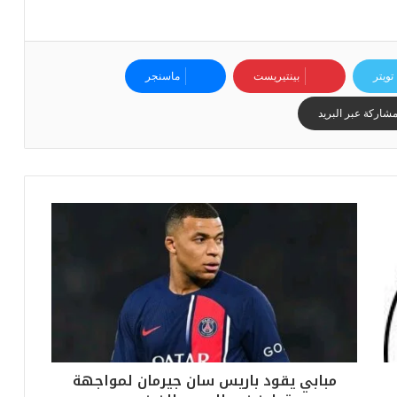
ي
ا
س
ي
تويتر
بينتيريست
ماسنجر
ل
ل
شاركة عبر البريد
ب
ط
و
ل
ة
مبابي يقود باريس سان جيرمان لمواجهة