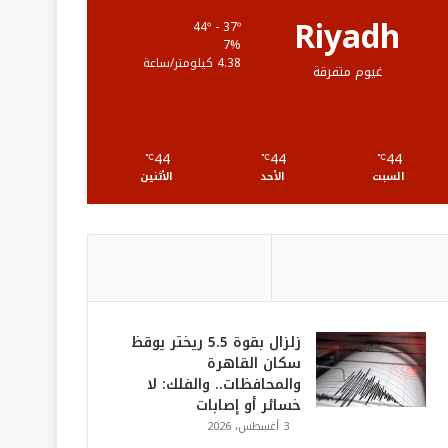
ع
Riyadh
44º - 37º
7%
R
4.38 كيلومتر/ساعة
غيوم متفرقة
S
S
44
44
44
℃
℃
℃
السبت
الأحد
الأثنين
زلزال بقوة 5.5 ريختر يوقظ
سكان القاهرة
والمحافظات.. والفلك: لا
خسائر أو إصابات
3 أغسطس، 2026