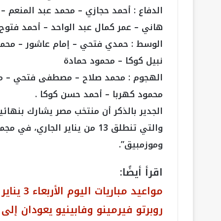
الدفاع : أحمد حجازي – محمد عبد المنعم 
هاني – عمر كمال عبد الواحد – أحمد فتو
الوسط : حمدي فتحي – إمام عاشور – محمد 
نبيل كوكا – محمود حمادة
الهجوم : محمد صلاح – مصطفى فتحي – م
محمود كهربا – أحمد حسن كوكا .
والتي تنطلق 13 من يناير الجاري،
وموزمبيق”.
اقرأ أيضًا:
مواعيد مباريات اليوم الأربعاء 3 يناير 2024
روبرتو فيرمينو وفابينيو يعودان إلى