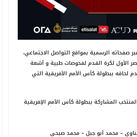
6
ه
و
ا
ل
أ
ع
ظ
عبر صفحاته الرسمية بمواقع التواصل الاجتماعي،
م
ف
صر الأول لكرة القدم لفحوصات طبية و أشعة
ي
ا
دم لحاقه ببطولة كأس الأمم الأفريقية التي
ل
ت
ا
ر
منتخب المشاركة ببطولة كأس الأمم الإفريقية
ي
خ
.
.
و
ناوي – محمد أبو جبل – محمد صبحى
أ