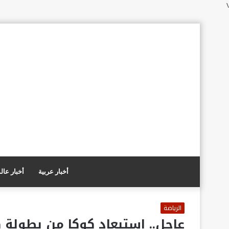
\
أخبار عربية
أخبار عال
الرياضة
عاجل.. استبعاد كوكا من بطولة كأ