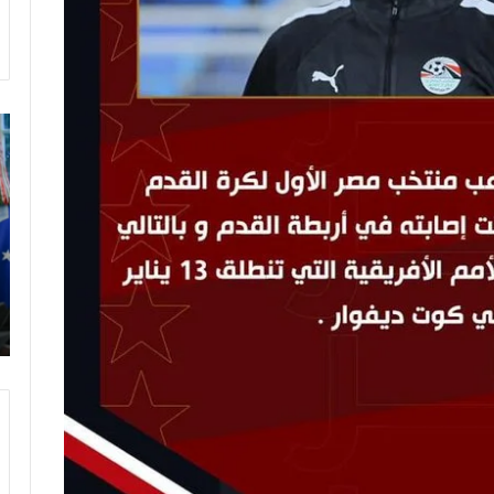
ت
ر
ا
م
ب
:
م
و
ن
د
ي
ا
ل
2
0
2