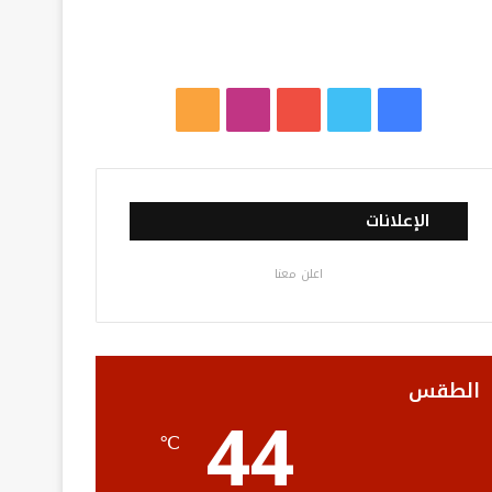
ف
ت
ي
ا
م
ي
و
و
ن
ل
س
ي
ت
س
خ
الإعلانات
ب
ت
ي
ت
ص
اعلن معنا
و
ر
و
ق
ا
ك
ب
ر
ل
ا
م
الطقس
44
م
و
℃
ق