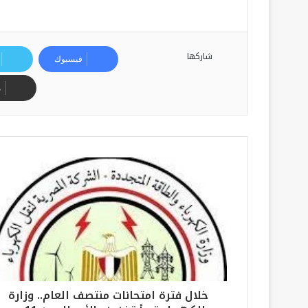
شاركها
فيسبوك
م
خلال فترة امتحانات منتصف العام.. وزارة