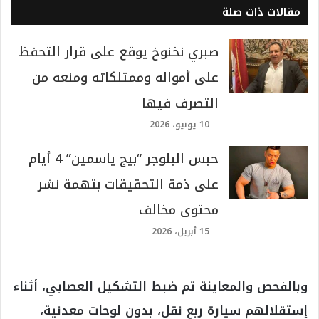
مقالات ذات صلة
صبري نخنوخ يوقع على قرار التحفظ
على أمواله وممتلكاته ومنعه من
التصرف فيها
10 يونيو، 2026
حبس البلوجر “بيج ياسمين” 4 أيام
على ذمة التحقيقات بتهمة نشر
محتوى مخالف
15 أبريل، 2026
وبالفحص والمعاينة تم ضبط التشكيل العصابي، أثناء
إستقلالهم سيارة ربع نقل، بدون لوحات معدنية،