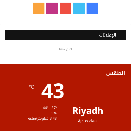
ف
ت
ي
ا
م
ي
و
و
ن
ل
س
ي
ت
س
خ
الإعلانات
ب
ت
ي
ت
ص
اعلن معنا
و
ر
و
ق
ا
ك
ب
ر
ل
الطقس
43
ا
م
℃
م
و
ق
Riyadh
44º - 37º
ع
9%
3.48 كيلومتر/ساعة
سماء صافية
R