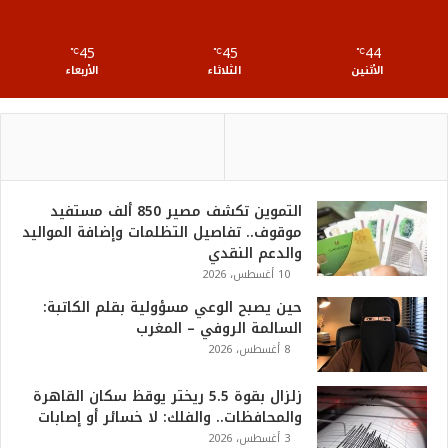
S
45
45
44
℃
S
℃
℃
الأثنين
الثلاثاء
الأربعاء
التموين تكشف مصير 850 ألف مستفيد
موقوف.. تفاصيل التظلمات وإضافة المواليد
والدعم النقدي
10 أغسطس، 2026
حين يصبح الوعي مسؤولية بقلم الكاتبة:
السالمة الروفي – المغرب
8 أغسطس، 2026
زلزال بقوة 5.5 ريختر يوقظ سكان القاهرة
والمحافظات.. والفلك: لا خسائر أو إصابات
3 أغسطس، 2026