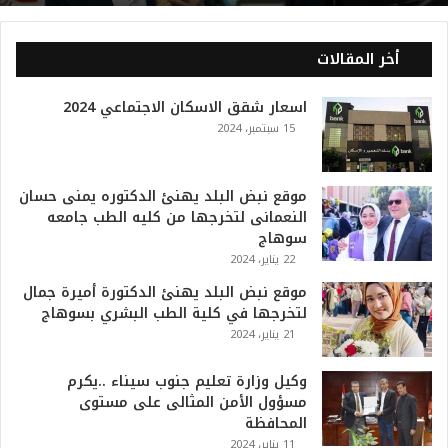
ي
ا
ل
أخر المقالات
2
0
اسعار شقق الاسكان الاجتماعي 2024
2
15 سبتمبر، 2024
6
ه
و
ا
موقع نبض البلد يهنئ الدكتوره يمنى حسان
ل
النعمانى لتخرجها من كليه الطب جامعه
أ
سوهاج
ع
22 يناير، 2024
ظ
موقع نبض البلد يهنئ الدكتورة أميرة جمال
م
لتخرجها في كلية الطب البشري بسوهاج
ف
21 يناير، 2024
ي
ا
وكيل وزارة تعليم جنوب سيناء ..يكرم
ل
مسؤول الأمن المثالى على مستوى
ت
المحافظة
ا
11 يناير، 2024
ر