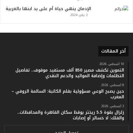
ي
الإدمان ينهي حياة أم على يد ابنها بالغربية
خ
2 يناير، 2024
.
.
و
أ
ر
ق
أخر المقالات
ا
م
10 أغسطس، 2026
ف
التموين تكشف مصير 850 ألف مستفيد موقوف.. تفاصيل
ي
التظلمات وإضافة المواليد والدعم النقدي
ف
8 أغسطس، 2026
ا
حين يصبح الوعي مسؤولية بقلم الكاتبة: السالمة الروفي –
ت
المغرب
ؤ
ك
3 أغسطس، 2026
د
زلزال بقوة 5.5 ريختر يوقظ سكان القاهرة والمحافظات..
والفلك: لا خسائر أو إصابات
ا
ل
ن
تحميل المزيد