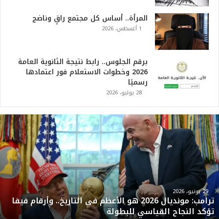
المرأة.. أساس كل مجتمع راقٍ وناضج
1 أغسطس، 2026
برقم الجلوس.. رابط نتيجة الثانوية العامة
2026 وخطوات الاستعلام فور اعتمادها
رسميًا
28 يوليو، 2026
ت
ر
ا
م
ب
:
م
و
29 يونيو، 2026
ترامب: مونديال 2026 هو الأعظم في التاريخ.. وأرقام فيفا
ن
تؤكد النجاح القياسي للبطولة
د