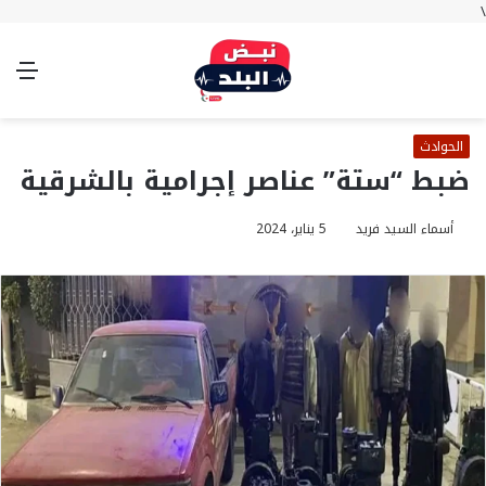
\
بحث
تسجيل
الوضع
الق
عن
الدخول
المظلم
الحوادث
ضبط “ستة” عناصر إجرامية بالشرقية
أسماء السيد فريد
5 يناير، 2024