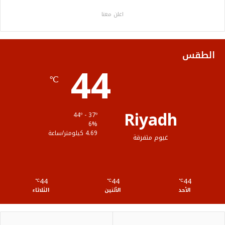
ب
ت
ي
ت
ص
اعلن معنا
و
ر
و
ق
ا
ك
ب
ر
ل
الطقس
44
ا
م
℃
م
و
ق
Riyadh
44º - 37º
ع
6%
4.69 كيلومتر/ساعة
غيوم متفرقة
R
S
44
44
44
℃
S
℃
℃
الأحد
الأثنين
الثلاثاء