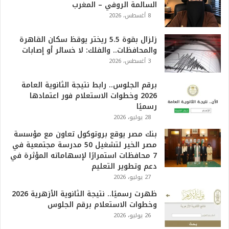
السالمة الروفي – المغرب
6
8 أغسطس، 2026
ه
و
ا
زلزال بقوة 5.5 ريختر يوقظ سكان القاهرة
ل
والمحافظات.. والفلك: لا خسائر أو إصابات
أ
3 أغسطس، 2026
ع
ظ
برقم الجلوس.. رابط نتيجة الثانوية العامة
م
2026 وخطوات الاستعلام فور اعتمادها
ف
رسميًا
ي
28 يوليو، 2026
ا
بنك مصر يوقع بروتوكول تعاون مع مؤسسة
ل
مصر الخير لتشغيل 50 مدرسة مجتمعية في
ت
7 محافظات استمرارًا لإسهاماته المؤثرة في
ا
دعم وتطوير التعليم
ر
27 يوليو، 2026
ي
خ
ظهرت رسميًا.. نتيجة الثانوية الأزهرية 2026
.
وخطوات الاستعلام برقم الجلوس
.
26 يوليو، 2026
و