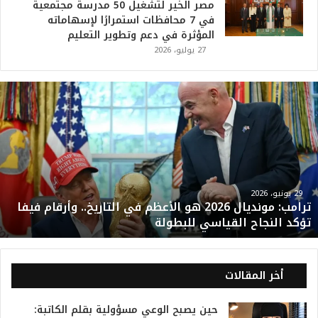
مصر الخير لتشغيل 50 مدرسة مجتمعية
في 7 محافظات استمرارًا لإسهاماته
المؤثرة في دعم وتطوير التعليم
27 يوليو، 2026
ت
ر
ا
م
ب
:
م
و
29 يونيو، 2026
ترامب: مونديال 2026 هو الأعظم في التاريخ.. وأرقام فيفا
ن
تؤكد النجاح القياسي للبطولة
د
ي
ا
ل
أخر المقالات
2
0
حين يصبح الوعي مسؤولية بقلم الكاتبة:
2