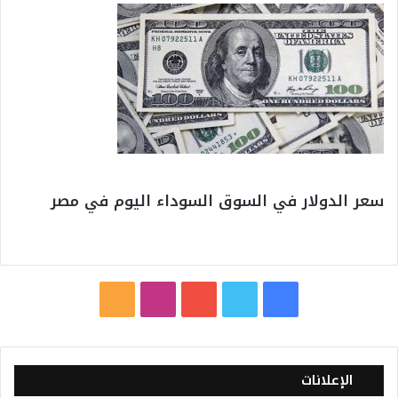
سعر الدولار في السوق السوداء اليوم في مصر
ف
ت
ي
ا
م
ي
و
و
ن
ل
س
ي
ت
س
خ
الإعلانات