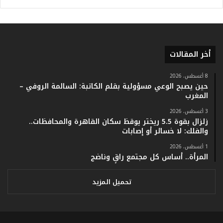
أ
ر
ق
ا
م
أخر المقالات
ف
ي
ف
8 أغسطس، 2026
حين يصبح الوعي مسؤولية بقلم الكاتبة: السالمة الروفي –
ا
المغرب
ت
ؤ
3 أغسطس، 2026
ك
زلزال بقوة 5.5 ريختر يوقظ سكان القاهرة والمحافظات..
د
والفلك: لا خسائر أو إصابات
ا
1 أغسطس، 2026
ل
المرأة.. أساس كل مجتمع راقٍ وناضج
ن
ج
ا
تحميل المزيد
ح
ا
ل
ق