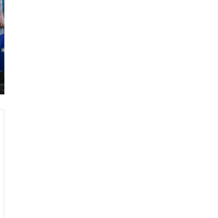
ر
ا
م
ب
:
م
و
ن
د
ي
ا
ل
2
0
2
6
ه
و
ا
ل
أ
ع