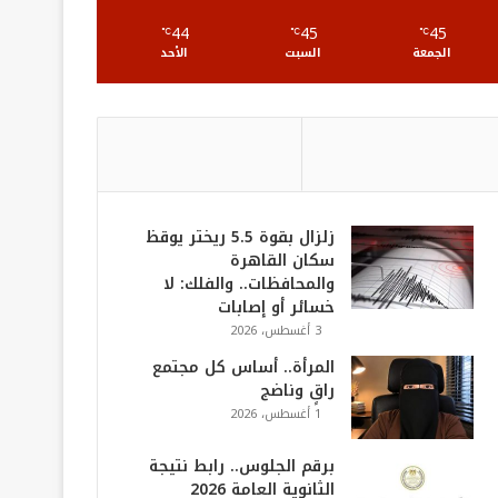
S
44
45
45
℃
℃
℃
الجمعة
السبت
الأحد
زلزال بقوة 5.5 ريختر يوقظ
سكان القاهرة
والمحافظات.. والفلك: لا
خسائر أو إصابات
3 أغسطس، 2026
المرأة.. أساس كل مجتمع
راقٍ وناضج
1 أغسطس، 2026
برقم الجلوس.. رابط نتيجة
الثانوية العامة 2026