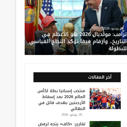
29 يونيو، 2026
ترامب: مونديال 2026 هو الأعظم في
التاريخ.. وأرقام فيفا تؤكد النجاح القياسي
للبطولة
أخر المقالات
منتخب إسبانيا بطلا لكأس
العالم 2026 بعد إسقاط
الأرجنتين بهدف قاتل في
النهائي
20 يوليو، 2026
تقارير: «كاف» يتجه لرفض