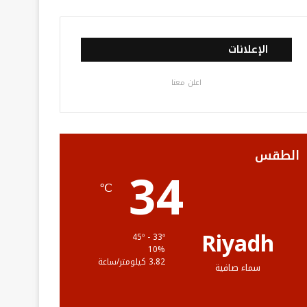
ي
و
و
ن
ل
س
ي
ت
س
خ
الإعلانات
ب
ت
ي
ت
ص
اعلن معنا
و
ر
و
ق
ا
ك
ب
ر
ل
ا
م
الطقس
34
م
و
℃
ق
ع
Riyadh
45º - 33º
10%
R
3.82 كيلومتر/ساعة
سماء صافية
S