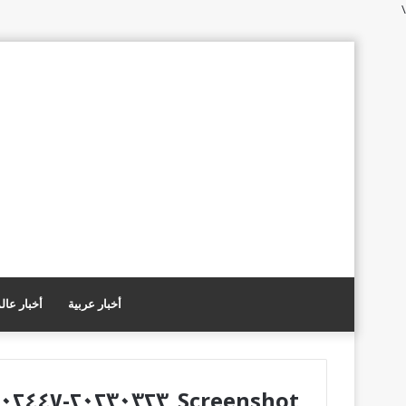
\
أخبار عربية
أخبار عال
Screenshot_٢٠٢٣٠٣٢٣-٢٠٢٤٤٧_YouTube