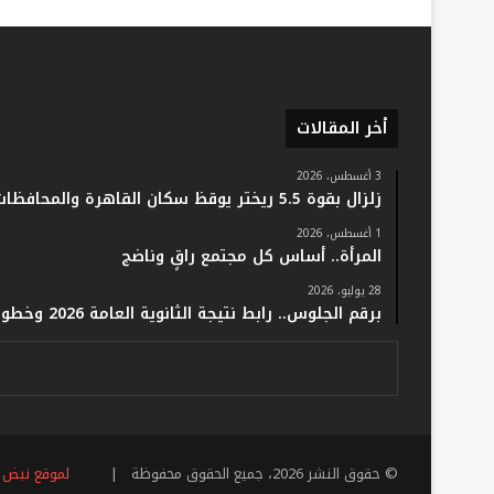
أخر المقالات
3 أغسطس، 2026
زلزال بقوة 5.5 ريختر يوقظ سكان القاهرة والمحافظات.. والفلك: لا خسائر أو إصابات
1 أغسطس، 2026
المرأة.. أساس كل مجتمع راقٍ وناضج
28 يوليو، 2026
برقم الجلوس.. رابط نتيجة الثانوية العامة 2026 وخطوات الاستعلام فور اعتمادها رسميًا
© حقوق النشر 2026، جميع الحقوق محفوظة |
لموقع نبض 