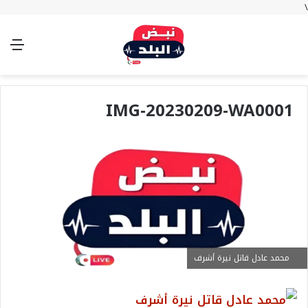
\
بحث
تسجيل
الوضع
الق
عن
الدخول
المظلم
IMG-20230209-WA0001
محمد عادل قاتل نيرة أشرف