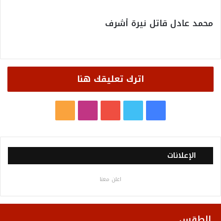
محمد عادل قاتل نيرة أشرف
اترك تعليقك هنا
ف
ت
ي
ا
م
ي
و
و
ن
ل
س
ي
ت
س
خ
الإعلانات
ب
ت
ي
ت
ص
اعلن معنا
و
ر
و
ق
ا
ك
ب
ر
ل
الطقس