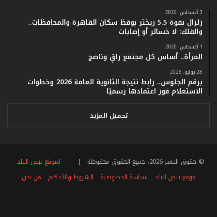
ف
ي
3 أغسطس، 2026
زلزال بقوة 5.5 ريختر يوقظ سكان القاهرة والمحافظات..
ف
والفلك: لا خسائر أو إصابات
ا
ت
1 أغسطس، 2026
ؤ
المرأة.. أساس كل مجتمع راقٍ وناضج
ك
28 يوليو، 2026
د
برقم الجلوس.. رابط نتيجة الثانوية العامة 2026 وخطوات
ا
الاستعلام فور اعتمادها رسميًا
ل
ن
ج
تحميل المزيد
ا
ح
ا
ل
© حقوق النشر 2026، جميع الحقوق محفوظة |
لموقع نبض البلد
ق
ي
موقع نبض البلد
سياسة الخصوصية
الشروط والأحكام
من نحن
ا
س
فيسبوك
تويتر
يوتيوب
انستقرام
ملخص
ي
ل