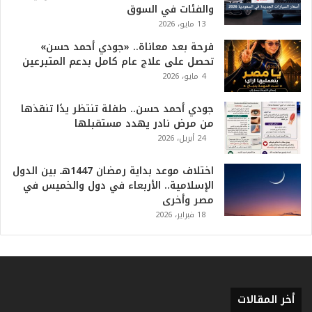
أ
والفئات في السوق
ع
13 مايو، 2026
ظ
فرحة بعد معاناة.. «جودي أحمد حسن»
م
تحصل على علاج عام كامل بدعم المتبرعين
ف
4 مايو، 2026
ي
ا
جودي أحمد حسن.. طفلة تنتظر يدًا تنقذها
ل
من مرض نادر يهدد مستقبلها
ت
24 أبريل، 2026
ا
ر
ي
اختلاف موعد بداية رمضان 1447هـ بين الدول
خ
الإسلامية.. الأربعاء في دول والخميس في
.
مصر وأخرى
.
18 فبراير، 2026
و
أ
ر
ق
ا
أخر المقالات
م