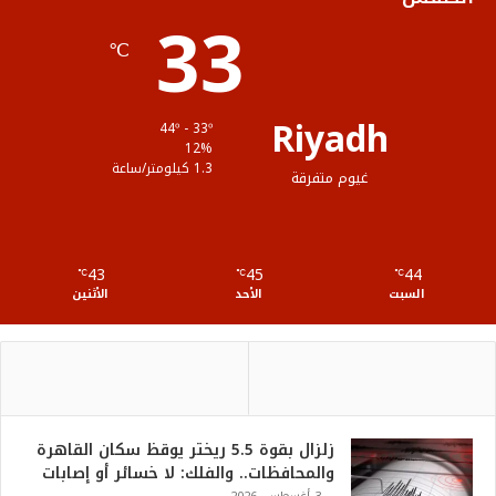
33
ا
م
℃
م
و
ق
Riyadh
44º - 33º
ع
12%
1.3 كيلومتر/ساعة
غيوم متفرقة
R
S
43
45
44
℃
S
℃
℃
السبت
الأحد
الأثنين
زلزال بقوة 5.5 ريختر يوقظ سكان القاهرة
والمحافظات.. والفلك: لا خسائر أو إصابات