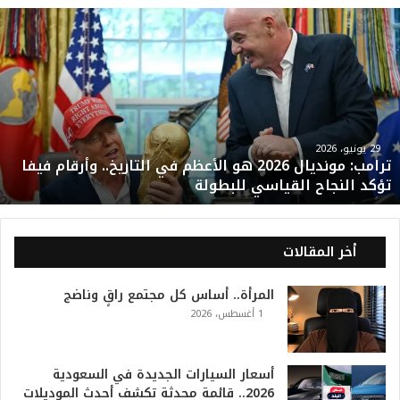
ت
ر
ا
م
ب
:
م
و
29 يونيو، 2026
ترامب: مونديال 2026 هو الأعظم في التاريخ.. وأرقام فيفا
ن
تؤكد النجاح القياسي للبطولة
د
ي
ا
ل
أخر المقالات
2
0
المرأة.. أساس كل مجتمع راقٍ وناضج
2
1 أغسطس، 2026
6
ه
و
ا
أسعار السيارات الجديدة في السعودية
ل
2026.. قائمة محدثة تكشف أحدث الموديلات