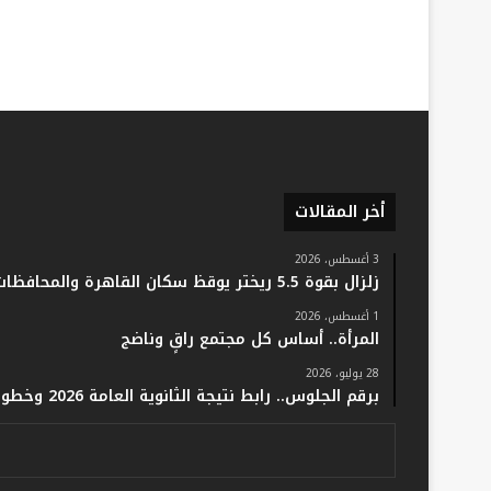
أخر المقالات
3 أغسطس، 2026
زلزال بقوة 5.5 ريختر يوقظ سكان القاهرة والمحافظات.. والفلك: لا خسائر أو إصابات
1 أغسطس، 2026
المرأة.. أساس كل مجتمع راقٍ وناضج
28 يوليو، 2026
برقم الجلوس.. رابط نتيجة الثانوية العامة 2026 وخطوات الاستعلام فور اعتمادها رسميًا