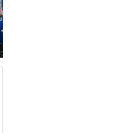
ر
ا
م
ب
:
م
و
ن
د
ي
ا
ل
2
0
2
6
ه
و
ا
ل
أ
ع