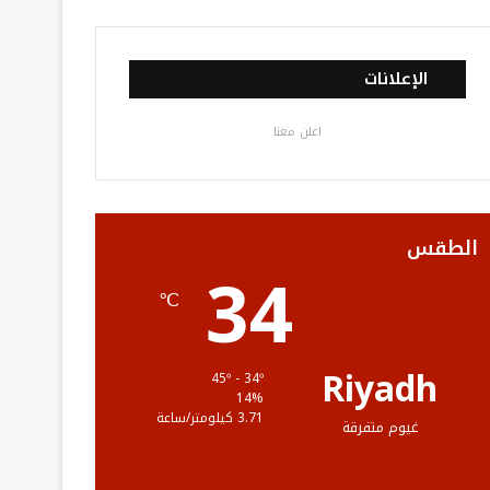
ي
و
و
ن
ل
س
ي
ت
س
خ
الإعلانات
ب
ت
ي
ت
ص
اعلن معنا
و
ر
و
ق
ا
ك
ب
ر
ل
ا
م
الطقس
34
م
و
℃
ق
ع
Riyadh
45º - 34º
14%
R
3.71 كيلومتر/ساعة
غيوم متفرقة
S