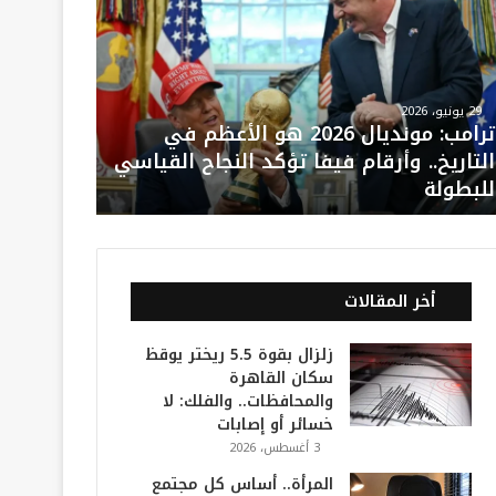
29 يونيو، 2026
ترامب: مونديال 2026 هو الأعظم في
التاريخ.. وأرقام فيفا تؤكد النجاح القياسي
للبطولة
أخر المقالات
زلزال بقوة 5.5 ريختر يوقظ
سكان القاهرة
والمحافظات.. والفلك: لا
خسائر أو إصابات
3 أغسطس، 2026
المرأة.. أساس كل مجتمع