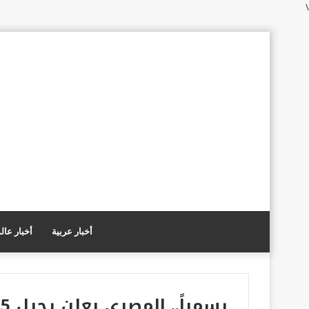
\
أخبار عربية
أخبار عال
رسمياً.. المصري يعلن رحيل 5 لاعبين