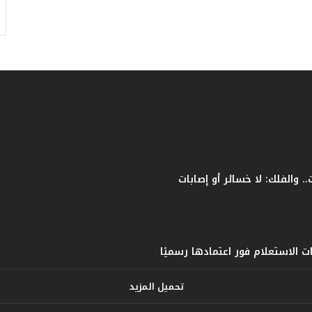
ف
ا
ت
ؤ
ك
د
ا
ل
ن
ج
ا
ح
ا
ل
ق
ي
ا
س
ي
تحميل المزيد
ل
ل