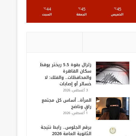
S
44
45
45
℃
℃
℃
الخميس
الجمعة
السبت
زلزال بقوة 5.5 ريختر يوقظ
سكان القاهرة
والمحافظات.. والفلك: لا
خسائر أو إصابات
3 أغسطس، 2026
المرأة.. أساس كل مجتمع
راقٍ وناضج
1 أغسطس، 2026
برقم الجلوس.. رابط نتيجة
الثانوية العامة 2026