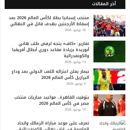
ل
أخر المقالات
2
0
منتخب إسبانيا بطلا لكأس العالم 2026 بعد
2
إسقاط الأرجنتين بهدف قاتل في النهائي
6
20 يوليو، 2026
ه
و
ا
تقارير: «كاف» يتجه لرفض طلب هاني
ل
أبوريدة بزيادة مقاعد دوري أبطال أفريقيا
أ
والكونفدرالية
ع
13 يوليو، 2026
ظ
نيمار يعلن اعتزاله اللعب الدولي بعد وداع
م
البرازيل كأس العالم 2026
ف
6 يوليو، 2026
ي
ا
بتوقيت القاهرة.. مواعيد مباريات منتخب
ل
مصر في كأس العالم 2026
ت
10 يونيو، 2026
ا
ر
ي
تعرف على موعد مباراة الزمالك واتحاد
خ
العاصمة في إياب نهائي الكونفدرالية