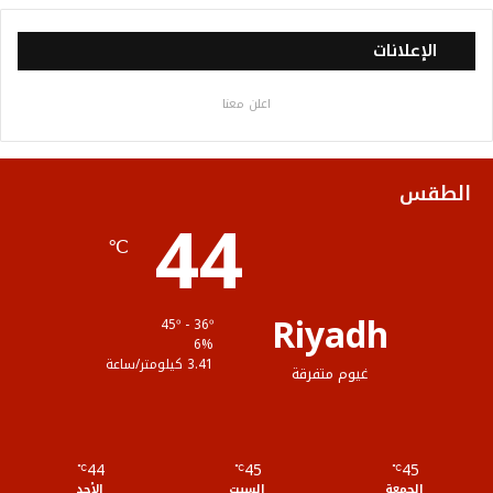
س
ي
ت
س
خ
الإعلانات
ب
ت
ي
ت
ص
اعلن معنا
و
ر
و
ق
ا
ك
ب
ر
ل
الطقس
44
ا
م
℃
م
و
ق
Riyadh
45º - 36º
ع
6%
3.41 كيلومتر/ساعة
غيوم متفرقة
R
S
44
45
45
℃
S
℃
℃
الجمعة
السبت
الأحد