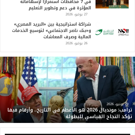
في 7 محافظات استمرارًا لإسهاماته
المؤثرة في دعم وتطوير التعليم
27 يوليو، 2026
شراكة استراتيجية بين «البريد المصري»
و«بنك ناصر الاجتماعي» لتوسيع الخدمات
المالية وصرف المعاشات
26 يوليو، 2026
ت
ر
ا
م
ب
:
م
و
29 يونيو، 2026
ترامب: مونديال 2026 هو الأعظم في التاريخ.. وأرقام فيفا
ن
تؤكد النجاح القياسي للبطولة
د
ي
ا