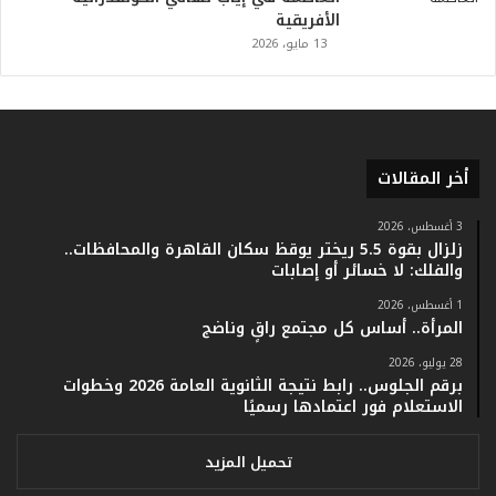
.
الأفريقية
.
13 مايو، 2026
و
أ
ر
ق
ا
أخر المقالات
م
ف
ي
3 أغسطس، 2026
زلزال بقوة 5.5 ريختر يوقظ سكان القاهرة والمحافظات..
ف
والفلك: لا خسائر أو إصابات
ا
ت
1 أغسطس، 2026
ؤ
المرأة.. أساس كل مجتمع راقٍ وناضج
ك
28 يوليو، 2026
د
برقم الجلوس.. رابط نتيجة الثانوية العامة 2026 وخطوات
ا
الاستعلام فور اعتمادها رسميًا
ل
ن
ج
تحميل المزيد
ا