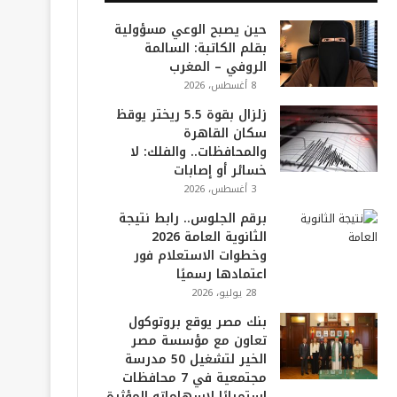
حين يصبح الوعي مسؤولية
بقلم الكاتبة: السالمة
الروفي – المغرب
8 أغسطس، 2026
زلزال بقوة 5.5 ريختر يوقظ
سكان القاهرة
والمحافظات.. والفلك: لا
خسائر أو إصابات
3 أغسطس، 2026
برقم الجلوس.. رابط نتيجة
الثانوية العامة 2026
وخطوات الاستعلام فور
اعتمادها رسميًا
28 يوليو، 2026
بنك مصر يوقع بروتوكول
تعاون مع مؤسسة مصر
الخير لتشغيل 50 مدرسة
مجتمعية في 7 محافظات
استمرارًا لإسهاماته المؤثرة