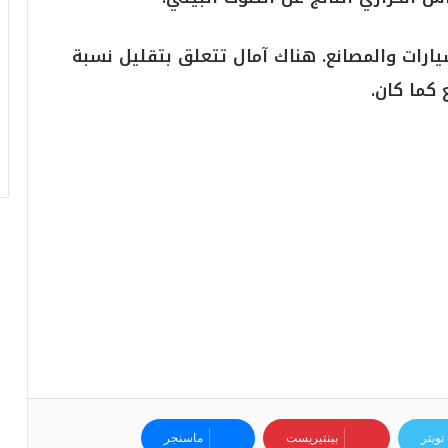
و
أ
ر
ارات والمصانع. هناك آمال تتعلق بتقليل نسبة
ق
 كما كان.
ا
م
ف
ي
ف
ا
ت
ؤ
ك
د
ا
ل
ن
ج
ا
ح
ا
تويتر
بينتيريست
ماسنجر
ل