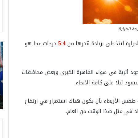
ة الحرارة
رارة لتتخطى بزيادة قدرها من
5:4
درجات عما هو
ت
ر
ا
م
ب
ود أتربة في هواء القاهرة الكبرى وبعض محافظات
:
يسود ليلا على كافة الأنحاء.
م
و
ن
طقس الأربعاء بأن يكون هناك استمرار في ارتفاع
د
ي
 في مثل هذا الوقت من العام.
ا
ل
2
0