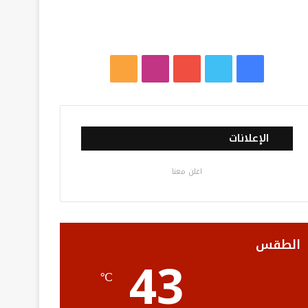
ف
ت
ي
ا
م
ي
و
و
ن
ل
س
ي
ت
س
خ
الإعلانات
ب
ت
ي
ت
ص
اعلن معنا
و
ر
و
ق
ا
ك
ب
ر
ل
ا
م
الطقس
43
م
و
℃
ق