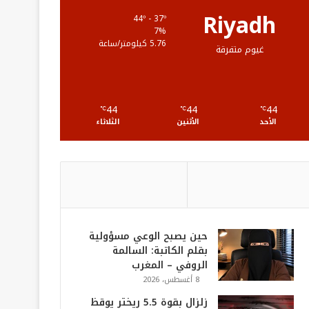
ع
Riyadh
44º - 37º
7%
R
5.76 كيلومتر/ساعة
غيوم متفرقة
S
S
44
44
44
℃
℃
℃
الأحد
الأثنين
الثلاثاء
حين يصبح الوعي مسؤولية
بقلم الكاتبة: السالمة
الروفي – المغرب
8 أغسطس، 2026
زلزال بقوة 5.5 ريختر يوقظ