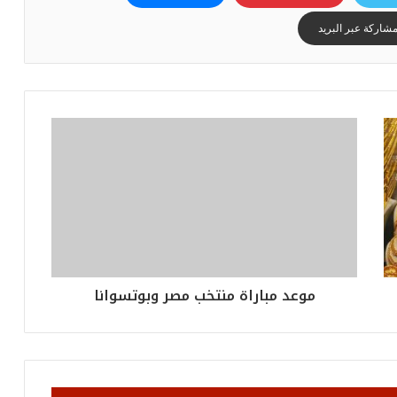
ق
شاركة عبر البريد
ي
ا
س
ي
ل
ل
ب
ط
و
ل
ة
موعد مباراة منتخب مصر وبوتسوانا