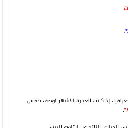
2
ت
6
ه
و
ا
ل
أ
ع
ظ
م
ف
ي
ا
ل
ت
ا
رافيا، إذ كانت العبارة الأشهر لوصف طقس
ر
ي
“.
خ
.
.
س الحراري الناتج عن التلوث البيئي.