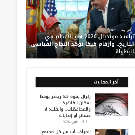
29 يونيو، 2026
ترامب: مونديال 2026 هو الأعظم في
التاريخ.. وأرقام فيفا تؤكد النجاح القياسي
للبطولة
أخر المقالات
زلزال بقوة 5.5 ريختر يوقظ
سكان القاهرة
والمحافظات.. والفلك: لا
خسائر أو إصابات
3 أغسطس، 2026
المرأة.. أساس كل مجتمع