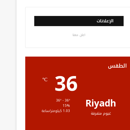
ي
و
و
ن
ل
س
ي
ت
س
خ
الإعلانات
ب
ت
ي
ت
ص
اعلن معنا
و
ر
و
ق
ا
ك
ب
ر
ل
ا
م
الطقس
36
م
و
℃
ق
ع
Riyadh
36º - 36º
15%
R
1.03 كيلومتر/ساعة
غيوم متفرقة
S