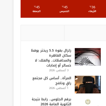
S
45
45
36
℃
℃
℃
الأربعاء
الخميس
الجمعة
زلزال بقوة 5.5 ريختر يوقظ
سكان القاهرة
والمحافظات.. والفلك: لا
خسائر أو إصابات
3 أغسطس، 2026
المرأة.. أساس كل مجتمع
راقٍ وناضج
1 أغسطس، 2026
برقم الجلوس.. رابط نتيجة
الثانوية العامة 2026