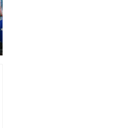
ر
ا
م
ب
:
م
و
ن
د
ي
ا
ل
2
0
2
6
ه
و
ا
ل
أ
ع