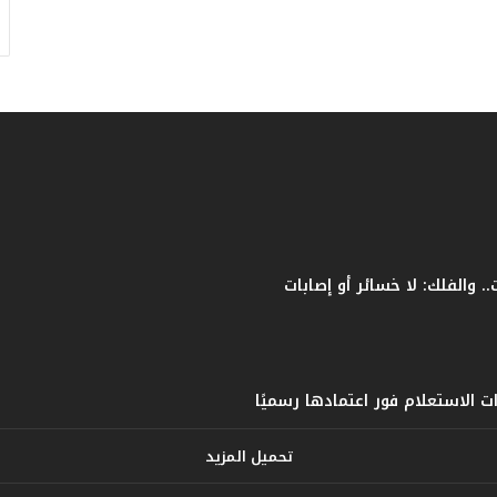
ف
ا
ت
ؤ
ك
د
ا
ل
ن
ج
ا
ح
ا
ل
ق
ي
ا
س
ي
تحميل المزيد
ل
ل