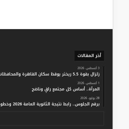
أخر المقالات
3 أغسطس، 2026
زلزال بقوة 5.5 ريختر يوقظ سكان القاهرة والمحافظات.. والفلك: لا خسائر أو إصابات
1 أغسطس، 2026
المرأة.. أساس كل مجتمع راقٍ وناضج
28 يوليو، 2026
برقم الجلوس.. رابط نتيجة الثانوية العامة 2026 وخطوات الاستعلام فور اعتمادها رسميًا