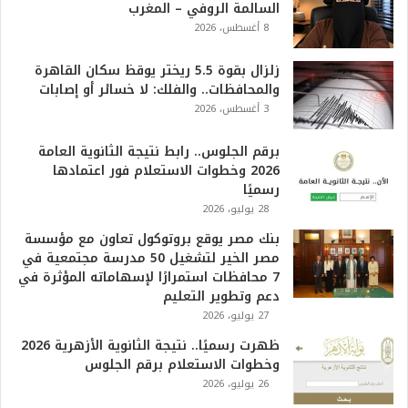
السالمة الروفي – المغرب
6
8 أغسطس، 2026
ه
و
ا
زلزال بقوة 5.5 ريختر يوقظ سكان القاهرة
ل
والمحافظات.. والفلك: لا خسائر أو إصابات
أ
3 أغسطس، 2026
ع
ظ
برقم الجلوس.. رابط نتيجة الثانوية العامة
م
2026 وخطوات الاستعلام فور اعتمادها
ف
رسميًا
ي
28 يوليو، 2026
ا
بنك مصر يوقع بروتوكول تعاون مع مؤسسة
ل
مصر الخير لتشغيل 50 مدرسة مجتمعية في
ت
7 محافظات استمرارًا لإسهاماته المؤثرة في
ا
دعم وتطوير التعليم
ر
27 يوليو، 2026
ي
خ
ظهرت رسميًا.. نتيجة الثانوية الأزهرية 2026
.
وخطوات الاستعلام برقم الجلوس
.
26 يوليو، 2026
و