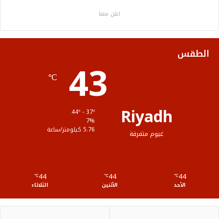
ب
ت
ي
ت
ص
اعلن معنا
و
ر
و
ق
ا
ك
ب
ر
ل
الطقس
43
ا
م
℃
م
و
ق
Riyadh
44º - 37º
ع
7%
5.76 كيلومتر/ساعة
غيوم متفرقة
R
S
44
44
44
℃
S
℃
℃
الأحد
الأثنين
الثلاثاء