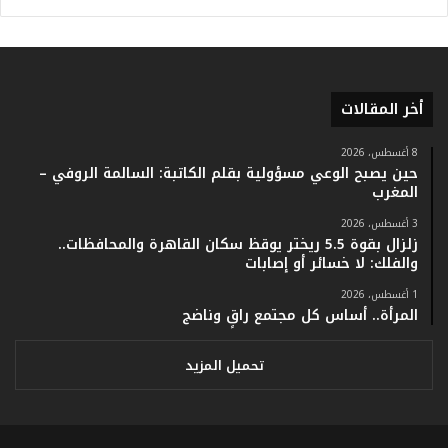
أ
ر
ق
ا
م
أخر المقالات
ف
ي
ف
8 أغسطس، 2026
حين يصبح الوعي مسؤولية بقلم الكاتبة: السالمة الروفي –
ا
المغرب
ت
ؤ
3 أغسطس، 2026
ك
زلزال بقوة 5.5 ريختر يوقظ سكان القاهرة والمحافظات..
د
والفلك: لا خسائر أو إصابات
ا
1 أغسطس، 2026
ل
المرأة.. أساس كل مجتمع راقٍ وناضج
ن
ج
ا
تحميل المزيد
ح
ا
ل
ق