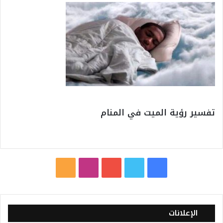
تفسير رؤية الميت في المنام
ف
ت
ي
ا
م
ي
و
و
ن
ل
س
ي
ت
س
خ
الإعلانات