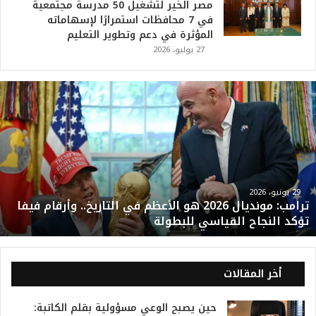
مصر الخير لتشغيل 50 مدرسة مجتمعية
في 7 محافظات استمرارًا لإسهاماته
المؤثرة في دعم وتطوير التعليم
27 يوليو، 2026
ت
ر
ا
م
ب
:
م
و
29 يونيو، 2026
ترامب: مونديال 2026 هو الأعظم في التاريخ.. وأرقام فيفا
ن
تؤكد النجاح القياسي للبطولة
د
ي
ا
ل
أخر المقالات
2
0
حين يصبح الوعي مسؤولية بقلم الكاتبة:
2