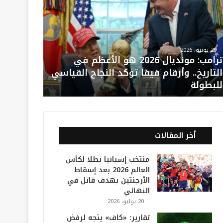
29 يونيو، 2026
ترامب: مونديال 2026 هو الأعظم في
التاريخ.. وأرقام فيفا تؤكد النجاح القياسي
للبطولة
أخر المقالات
منتخب إسبانيا بطلا لكأس
العالم 2026 بعد إسقاط
الأرجنتين بهدف قاتل في
النهائي
20 يوليو، 2026
تقارير: «كاف» يتجه لرفض