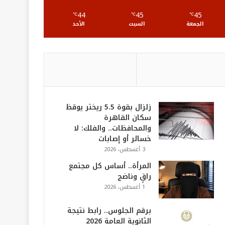
S
44
45
45
℃
℃
℃
الجمعة
السبت
الأحد
زلزال بقوة 5.5 ريختر يوقظ
سكان القاهرة
والمحافظات.. والفلك: لا
خسائر أو إصابات
3 أغسطس، 2026
المرأة.. أساس كل مجتمع
راقٍ وناضج
1 أغسطس، 2026
برقم الجلوس.. رابط نتيجة
الثانوية العامة 2026