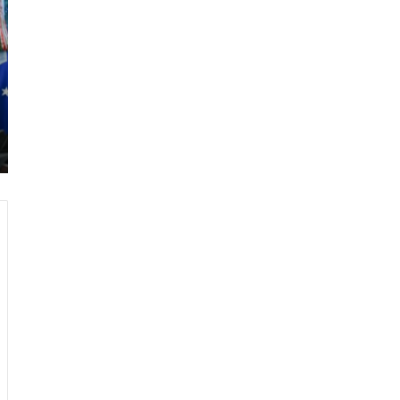
ر
ا
م
ب
:
م
و
ن
د
ي
ا
ل
2
0
2
6
ه
و
ا
ل
أ
ع