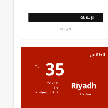
ي
و
و
ن
ل
س
ي
ت
س
خ
الإعلانات
ب
ت
ي
ت
ص
اعلن معنا
و
ر
و
ق
ا
ك
ب
ر
ل
ا
م
الطقس
35
م
و
℃
ق
ع
Riyadh
45º - 33º
9%
R
4.39 كيلومتر/ساعة
سماء صافية
S