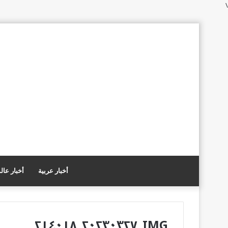
\
أخبار عربية
أخبار عال
IMG_٢٠٢٣٠٣٢٧_٢١٤٠١٨