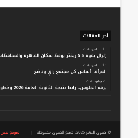
أخر المقالات
3 أغسطس، 2026
زلزال بقوة 5.5 ريختر يوقظ سكان القاهرة والمحافظات.. والفلك: لا خسائر أو إصابات
1 أغسطس، 2026
المرأة.. أساس كل مجتمع راقٍ وناضج
28 يوليو، 2026
برقم الجلوس.. رابط نتيجة الثانوية العامة 2026 وخطوات الاستعلام فور اعتمادها رسميًا
© حقوق النشر 2026، جميع الحقوق محفوظة |
لموقع نبض 