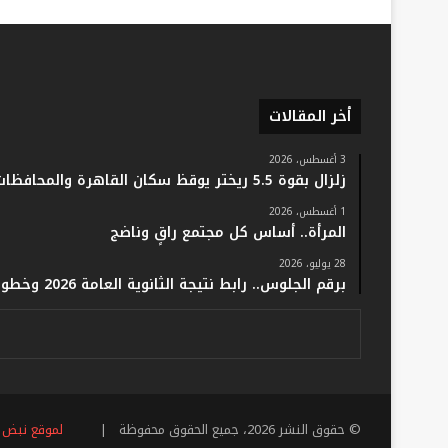
أخر المقالات
3 أغسطس، 2026
زلزال بقوة 5.5 ريختر يوقظ سكان القاهرة والمحافظات.. والفلك: لا خسائر أو إصابات
1 أغسطس، 2026
المرأة.. أساس كل مجتمع راقٍ وناضج
28 يوليو، 2026
برقم الجلوس.. رابط نتيجة الثانوية العامة 2026 وخطوات الاستعلام فور اعتمادها رسميًا
© حقوق النشر 2026، جميع الحقوق محفوظة |
لموقع نبض 