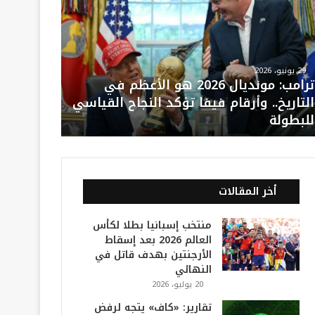
29 يونيو، 2026
ترامب: مونديال 2026 هو الأعظم في
التاريخ.. وأرقام فيفا تؤكد النجاح القياسي
للبطولة
أخر المقالات
منتخب إسبانيا بطلا لكأس
العالم 2026 بعد إسقاط
الأرجنتين بهدف قاتل في
النهائي
20 يوليو، 2026
تقارير: «كاف» يتجه لرفض