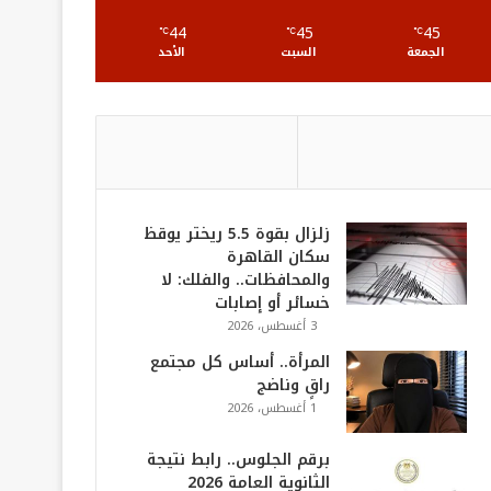
S
44
45
45
℃
℃
℃
الجمعة
السبت
الأحد
زلزال بقوة 5.5 ريختر يوقظ
سكان القاهرة
والمحافظات.. والفلك: لا
خسائر أو إصابات
3 أغسطس، 2026
المرأة.. أساس كل مجتمع
راقٍ وناضج
1 أغسطس، 2026
برقم الجلوس.. رابط نتيجة
الثانوية العامة 2026