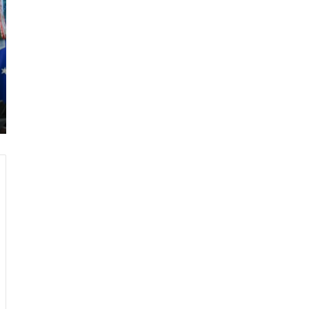
ر
ا
م
ب
:
م
و
ن
د
ي
ا
ل
2
0
2
6
ه
و
ا
ل
أ
ع