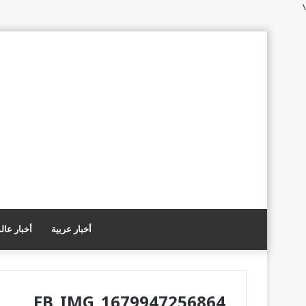
\
أخبار عربية
أخبار عال
FB_IMG_1679947256864