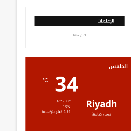
ي
و
و
ن
ل
س
ي
ت
س
خ
الإعلانات
ب
ت
ي
ت
ص
اعلن معنا
و
ر
و
ق
ا
ك
ب
ر
ل
ا
م
الطقس
34
م
و
℃
ق
ع
Riyadh
45º - 33º
10%
R
2.96 كيلومتر/ساعة
سماء صافية
S