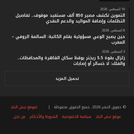
ف
ي
10 أغسطس، 2026
التموين تكشف مصير 850 ألف مستفيد موقوف.. تفاصيل
ف
التظلمات وإضافة المواليد والدعم النقدي
ا
ت
8 أغسطس، 2026
ؤ
حين يصبح الوعي مسؤولية بقلم الكاتبة: السالمة الروفي –
ك
المغرب
د
3 أغسطس، 2026
ا
زلزال بقوة 5.5 ريختر يوقظ سكان القاهرة والمحافظات..
ل
والفلك: لا خسائر أو إصابات
ن
ج
ا
تحميل المزيد
ح
ا
ل
ق
© حقوق النشر 2026، جميع الحقوق محفوظة |
لموقع نبض البلد
ي
ا
موقع نبض البلد
سياسة الخصوصية
الشروط والأحكام
من نحن
س
ي
فيسبوك
تويتر
يوتيوب
انستقرام
ملخص