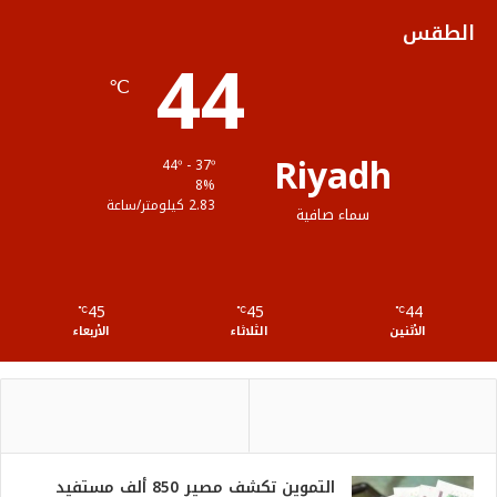
ك
ب
ر
ل
الطقس
44
ا
م
℃
م
و
ق
Riyadh
44º - 37º
ع
8%
2.83 كيلومتر/ساعة
سماء صافية
R
S
45
45
44
℃
S
℃
℃
الأثنين
الثلاثاء
الأربعاء
التموين تكشف مصير 850 ألف مستفيد