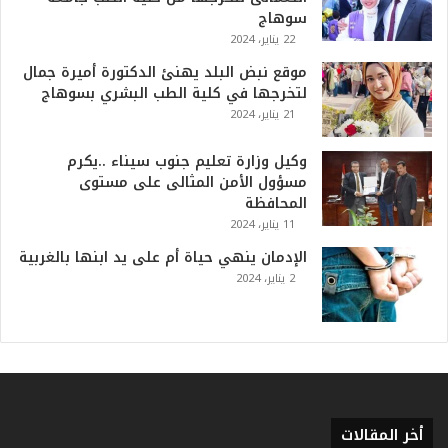
أ
سوهاج
ع
22 يناير، 2024
ظ
موقع نبض البلد يهنئ الدكتورة أميرة جمال
م
لتخرجها في كلية الطب البشري بسوهاج
ف
21 يناير، 2024
ي
ا
وكيل وزارة تعليم جنوب سيناء ..يكرم
ل
مسؤول الأمن المثالى على مستوى
ت
المحافظة
ا
11 يناير، 2024
ر
ي
الإدمان ينهي حياة أم على يد ابنها بالغربية
خ
2 يناير، 2024
.
.
و
أ
ر
ق
ا
أخر المقالات
م