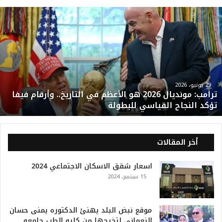
ت
ر
ا
م
ب
:
م
و
29 يونيو، 2026
ترامب: مونديال 2026 هو الأعظم في التاريخ.. وأرقام فيفا
ن
تؤكد النجاح القياسي للبطولة
د
ي
ا
ل
أخر المقالات
2
0
اسعار شقق الاسكان الاجتماعي 2024
2
15 سبتمبر، 2024
6
ه
و
ا
موقع نبض البلد يهنئ الدكتوره يمنى حسان
ل
النعمانى لتخرجها من كليه الطب جامعه