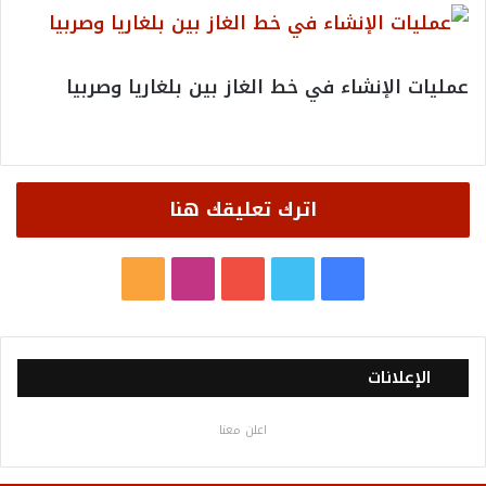
عمليات الإنشاء في خط الغاز بين بلغاريا وصربيا
اترك تعليقك هنا
ف
ت
ي
ا
م
ي
و
و
ن
ل
س
ي
ت
س
خ
الإعلانات
ب
ت
ي
ت
ص
اعلن معنا
و
ر
و
ق
ا