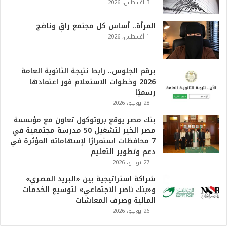
3 أغسطس، 2026
ه
و
ا
المرأة.. أساس كل مجتمع راقٍ وناضج
ل
1 أغسطس، 2026
أ
ع
ظ
برقم الجلوس.. رابط نتيجة الثانوية العامة
م
2026 وخطوات الاستعلام فور اعتمادها
ف
رسميًا
ي
28 يوليو، 2026
ا
بنك مصر يوقع بروتوكول تعاون مع مؤسسة
ل
مصر الخير لتشغيل 50 مدرسة مجتمعية في
ت
7 محافظات استمرارًا لإسهاماته المؤثرة في
ا
دعم وتطوير التعليم
ر
27 يوليو، 2026
ي
خ
شراكة استراتيجية بين «البريد المصري»
.
و«بنك ناصر الاجتماعي» لتوسيع الخدمات
.
المالية وصرف المعاشات
و
26 يوليو، 2026
أ