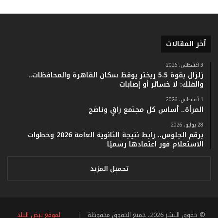
ر
ق
ا
م
ف
أخر المقالات
ي
ف
3 أغسطس، 2026
ا
زلزال بقوة 5.5 ريختر يوقظ سكان القاهرة والمحافظات..
ت
والفلك: لا خسائر أو إصابات
ؤ
1 أغسطس، 2026
ك
المرأة.. أساس كل مجتمع راقٍ وناضج
د
ا
28 يوليو، 2026
ل
برقم الجلوس.. رابط نتيجة الثانوية العامة 2026 وخطوات
ن
الاستعلام فور اعتمادها رسميًا
ج
ا
تحميل المزيد
ح
ا
ل
ق
© حقوق النشر 2026، جميع الحقوق محفوظة |
لموقع نبض البلد
ي