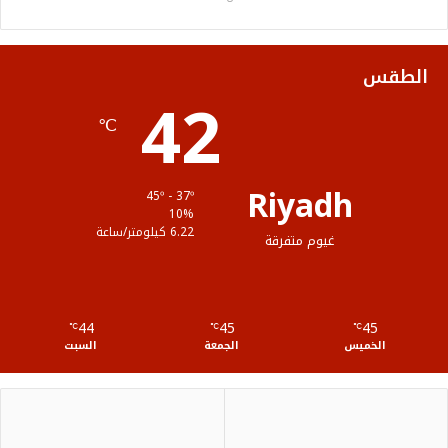
و
ر
و
ق
ا
ك
ب
ر
ل
الطقس
42
ا
م
℃
م
و
ق
Riyadh
45º - 37º
ع
10%
6.22 كيلومتر/ساعة
غيوم متفرقة
R
S
44
45
45
℃
S
℃
℃
الخميس
الجمعة
السبت