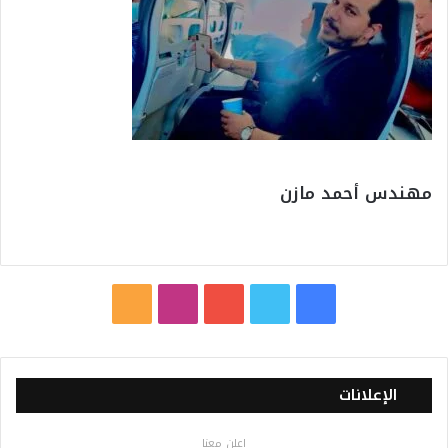
مهندس أحمد مازن
ف
ت
ي
ا
م
ي
و
و
ن
ل
س
ي
ت
س
خ
الإعلانات
ب
ت
ي
ت
ص
اعلن معنا