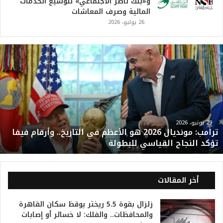
و«بنك ناصر الاجتماعي» لتوسيع الخدمات
المالية وصرف المعاشات
26 يوليو، 2026
ت
ر
ا
م
ب
:
م
و
29 يونيو، 2026
ترامب: مونديال 2026 هو الأعظم في التاريخ.. وأرقام فيفا
ن
تؤكد النجاح القياسي للبطولة
د
ي
ا
ل
أخر المقالات
2
0
زلزال بقوة 5.5 ريختر يوقظ سكان القاهرة
2
والمحافظات.. والفلك: لا خسائر أو إصابات
6