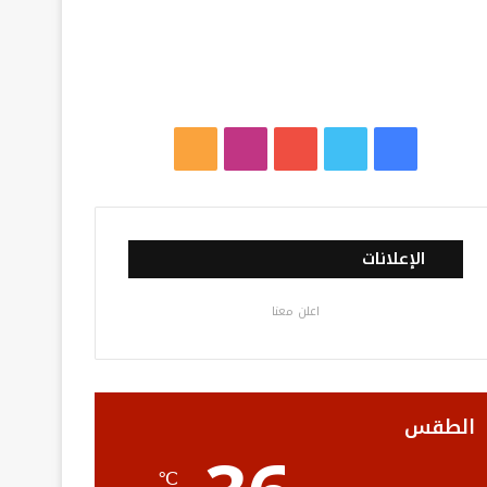
ف
ت
ي
ا
م
ي
و
و
ن
ل
س
ي
ت
س
خ
الإعلانات
ب
ت
ي
ت
ص
اعلن معنا
و
ر
و
ق
ا
ك
ب
ر
ل
ا
م
الطقس
م
و
℃