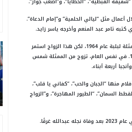
 “شفيقة القبطية”، “الخطايا”، و”أصعب جواز”.
ل أعمال مثل “ليالي الحلمية” و”إمام الدعاة”.
كتبه تامر عبد المنعم وأخرجه ياسر زايد.
ت
تزوج حسن يوسف في بداية حياته من الممثلة لبلبة عام 1964، لكن هذا الزواج استمر
ر
ثماني سنوات قبل أن ينفصلا في عام 1972. في نفس العام، تزوج من الممثلة شمس
ا
م
جبا أربعة أبناء.
ب
:
م
لام منها “الجبان والحب”، “كفاني يا قلب”،
و
القطط السمان”، “الطيور المهاجرة”، و”الزواج
ن
د
ي
ا
ل
له غرقًا.
2
0