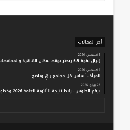
أخر المقالات
3 أغسطس، 2026
زلزال بقوة 5.5 ريختر يوقظ سكان القاهرة والمحافظات.. والفلك: لا خسائر أو إصابات
1 أغسطس، 2026
المرأة.. أساس كل مجتمع راقٍ وناضج
28 يوليو، 2026
برقم الجلوس.. رابط نتيجة الثانوية العامة 2026 وخطوات الاستعلام فور اعتمادها رسميًا