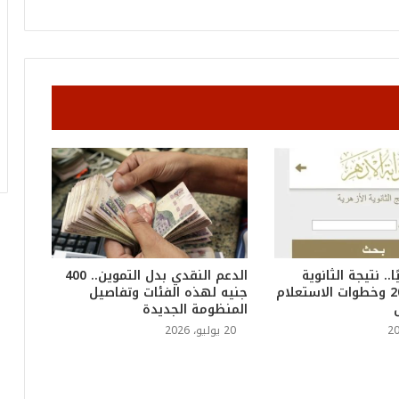
و
أ
ر
ق
ا
م
ف
ي
ف
ا
ت
ؤ
ك
د
ا
. نتيجة الثانوية
الدعم النقدي بدل التموين.. 400
ل
الأزهرية 2026 وخطوات الاستعلام
جنيه لهذه الفئات وتفاصيل
ن
المنظومة الجديدة
ج
20 يوليو، 2026
ا
ح
ا