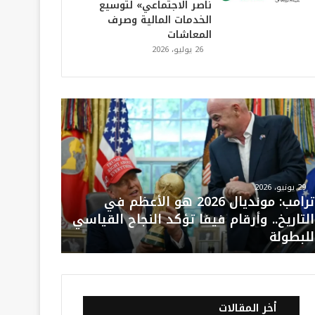
ناصر الاجتماعي» لتوسيع
الخدمات المالية وصرف
المعاشات
26 يوليو، 2026
29 يونيو، 2026
ترامب: مونديال 2026 هو الأعظم في
التاريخ.. وأرقام فيفا تؤكد النجاح القياسي
للبطولة
أخر المقالات