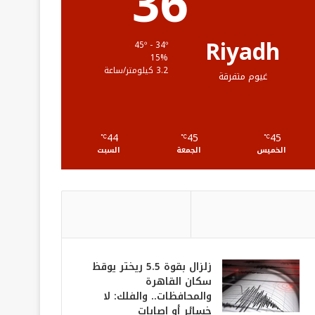
36
ق
ع
Riyadh
45º - 34º
15%
R
3.2 كيلومتر/ساعة
غيوم متفرقة
S
S
44
45
45
℃
℃
℃
الخميس
الجمعة
السبت
زلزال بقوة 5.5 ريختر يوقظ
سكان القاهرة
والمحافظات.. والفلك: لا
خسائر أو إصابات