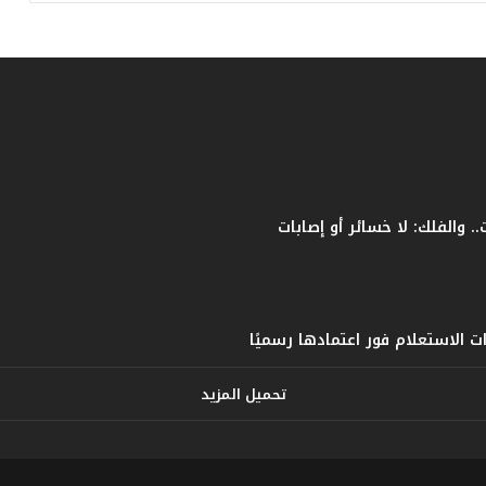
ل
ق
ي
ا
س
ي
ل
ل
ب
ط
و
ل
ة
تحميل المزيد