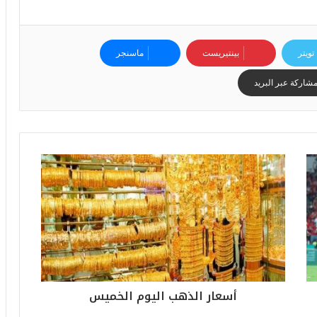
2
6
ه
تويتر
بينتيريست
ماسنجر
و
ا
شاركة عبر البريد
ل
أ
ع
ظ
م
ف
ي
ا
ل
ت
ا
ر
ي
خ
أسعار الذهب اليوم الخميس
.
.