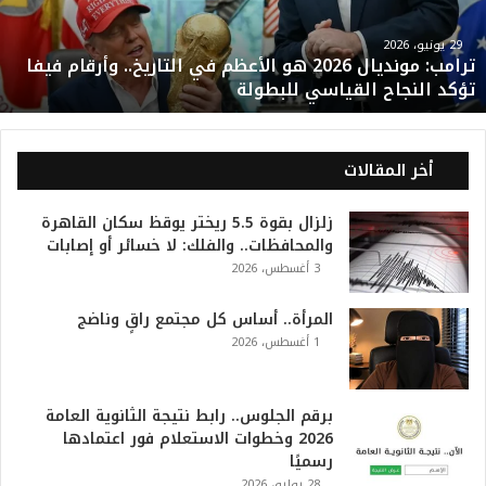
م
و
29 يونيو، 2026
ترامب: مونديال 2026 هو الأعظم في التاريخ.. وأرقام فيفا
ن
تؤكد النجاح القياسي للبطولة
د
ي
ا
ل
أخر المقالات
2
0
زلزال بقوة 5.5 ريختر يوقظ سكان القاهرة
2
والمحافظات.. والفلك: لا خسائر أو إصابات
6
3 أغسطس، 2026
ه
و
ا
المرأة.. أساس كل مجتمع راقٍ وناضج
ل
1 أغسطس، 2026
أ
ع
ظ
برقم الجلوس.. رابط نتيجة الثانوية العامة
م
2026 وخطوات الاستعلام فور اعتمادها
ف
رسميًا
ي
28 يوليو، 2026