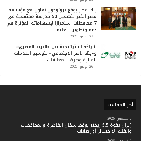
ا
بنك مصر يوقع بروتوكول تعاون مع مؤسسة
ل
مصر الخير لتشغيل 50 مدرسة مجتمعية في
ت
7 محافظات استمرارًا لإسهاماته المؤثرة في
ا
دعم وتطوير التعليم
ر
27 يوليو، 2026
ي
خ
شراكة استراتيجية بين «البريد المصري»
.
و«بنك ناصر الاجتماعي» لتوسيع الخدمات
.
المالية وصرف المعاشات
و
26 يوليو، 2026
أ
ر
ق
ا
م
ف
أخر المقالات
ي
ف
3 أغسطس، 2026
ا
زلزال بقوة 5.5 ريختر يوقظ سكان القاهرة والمحافظات..
ت
والفلك: لا خسائر أو إصابات
ؤ
1 أغسطس، 2026