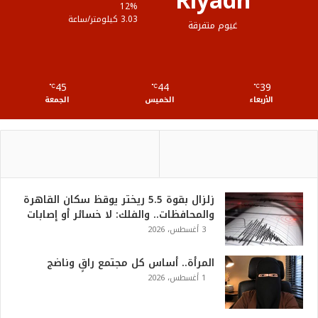
Riyadh
ع
12%
3.03 كيلومتر/ساعة
غيوم متفرقة
R
S
45
44
39
℃
S
℃
℃
الأربعاء
الخميس
الجمعة
زلزال بقوة 5.5 ريختر يوقظ سكان القاهرة
والمحافظات.. والفلك: لا خسائر أو إصابات
3 أغسطس، 2026
المرأة.. أساس كل مجتمع راقٍ وناضج
1 أغسطس، 2026