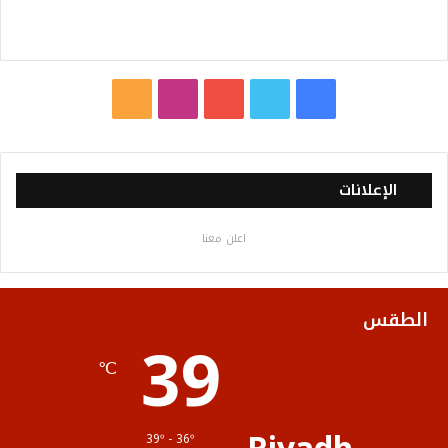
ف
ت
ي
ا
م
ي
و
و
ن
ل
س
ي
ت
س
خ
الإعلانات
ب
ت
ي
ت
ص
اعلن معنا
و
ر
و
ق
ا
ك
ب
ر
ل
الطقس
39
ا
م
℃
م
و
ق
39º - 36º