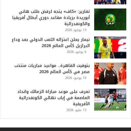
و
ا
تقارير: «كاف» يتجه لرفض طلب هاني
ل
أبوريدة بزيادة مقاعد دوري أبطال أفريقيا
أ
والكونفدرالية
ع
13 يوليو، 2026
ظ
نيمار يعلن اعتزاله اللعب الدولي بعد وداع
م
البرازيل كأس العالم 2026
ف
6 يوليو، 2026
ي
ا
بتوقيت القاهرة.. مواعيد مباريات منتخب
ل
مصر في كأس العالم 2026
ت
10 يونيو، 2026
ا
ر
ي
تعرف على موعد مباراة الزمالك واتحاد
خ
العاصمة في إياب نهائي الكونفدرالية
.
الأفريقية
.
13 مايو، 2026
و
أ
ر