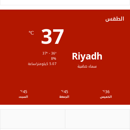
و
ر
و
ق
ا
ك
ب
ر
ل
الطقس
37
ا
م
℃
م
و
ق
Riyadh
37º - 36º
ع
8%
5.07 كيلومتر/ساعة
سماء صافية
R
S
45
45
36
℃
S
℃
℃
الخميس
الجمعة
السبت