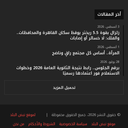
ق
ا
أخر المقالات
م
ف
ي
3 أغسطس، 2026
زلزال بقوة 5.5 ريختر يوقظ سكان القاهرة والمحافظات..
ف
والفلك: لا خسائر أو إصابات
ا
ت
1 أغسطس، 2026
ؤ
المرأة.. أساس كل مجتمع راقٍ وناضج
ك
28 يوليو، 2026
د
برقم الجلوس.. رابط نتيجة الثانوية العامة 2026 وخطوات
ا
الاستعلام فور اعتمادها رسميًا
ل
ن
ج
تحميل المزيد
ا
ح
ا
ل
© حقوق النشر 2026، جميع الحقوق محفوظة |
لموقع نبض البلد
ق
ي
موقع نبض البلد
سياسة الخصوصية
الشروط والأحكام
من نحن