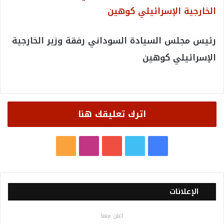
رئيس مجلس السيادة السوداني رفقة وزير الخارجية
الإسرائيلي كوهين
اترك تعليقك هنا
ف
ت
ي
ا
م
ي
و
و
ن
ل
س
ي
ت
س
خ
الإعلانات
ب
ت
ي
ت
ص
اعلن معنا