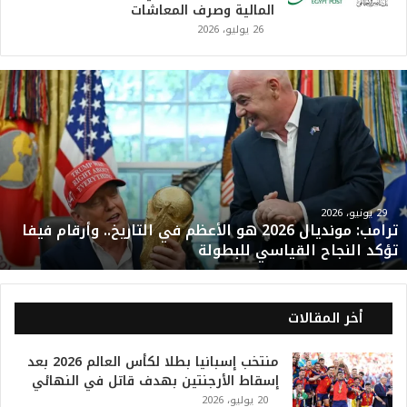
المالية وصرف المعاشات
26 يوليو، 2026
ت
ر
ا
م
ب
:
م
و
29 يونيو، 2026
ترامب: مونديال 2026 هو الأعظم في التاريخ.. وأرقام فيفا
ن
تؤكد النجاح القياسي للبطولة
د
ي
ا
ل
أخر المقالات
2
0
منتخب إسبانيا بطلا لكأس العالم 2026 بعد
2
إسقاط الأرجنتين بهدف قاتل في النهائي
6
20 يوليو، 2026
ه