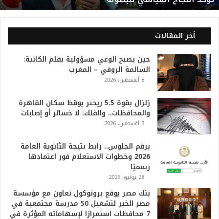
ي
ا
ل
أخر المقالات
2
0
حين يصبح الوعي مسؤولية بقلم الكاتبة:
2
السالمة الروفي – المغرب
6
8 أغسطس، 2026
ه
و
ا
زلزال بقوة 5.5 ريختر يوقظ سكان القاهرة
ل
والمحافظات.. والفلك: لا خسائر أو إصابات
أ
3 أغسطس، 2026
ع
ظ
برقم الجلوس.. رابط نتيجة الثانوية العامة
م
2026 وخطوات الاستعلام فور اعتمادها
ف
رسميًا
ي
28 يوليو، 2026
ا
بنك مصر يوقع بروتوكول تعاون مع مؤسسة
ل
مصر الخير لتشغيل 50 مدرسة مجتمعية في
ت
7 محافظات استمرارًا لإسهاماته المؤثرة في
ا