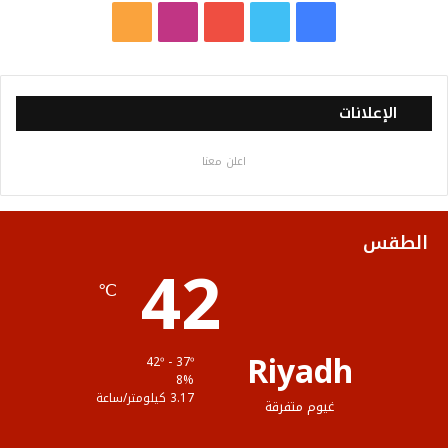
ف
ت
ي
ا
م
ي
و
و
ن
ل
س
ي
ت
س
خ
الإعلانات
ب
ت
ي
ت
ص
اعلن معنا
و
ر
و
ق
ا
ك
ب
ر
ل
الطقس
42
ا
م
℃
م
و
ق
Riyadh
42º - 37º
ع
8%
3.17 كيلومتر/ساعة
غيوم متفرقة
R