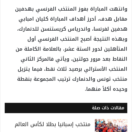
وانتهت المباراة بفوز المنتخب الفرنسي بهدفين
مقابل هدف، أحرز أهداف المباراة كليان امبابي
هدفين لفرنسا، واندرياس كريستنسن للدنمارك،
وبهذه النتيجة أصبح المنتخب الفرنسي أول
المتأهلين لدور الستة عشر، بالعلامة الكاملة من
النقاط بعد مرور جولتين، ويأتي فالمركز الثاني
المنتخب الأسترالي برصيد ثلاث نقط، فيما يتزيل
منتخب تونس والدنمارك ترتيب المجموعة بنقطة
وحيده أكلاً منهما.
مقالات ذات صلة
منتخب إسبانيا بطلا لكأس العالم