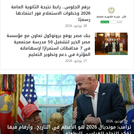
برقم الجلوس.. رابط نتيجة الثانوية العامة
2026 وخطوات الاستعلام فور اعتمادها
رسميًا
28 يوليو، 2026
بنك مصر يوقع بروتوكول تعاون مع مؤسسة
مصر الخير لتشغيل 50 مدرسة مجتمعية
في 7 محافظات استمرارًا لإسهاماته
المؤثرة في دعم وتطوير التعليم
27 يوليو، 2026
ت
ر
ا
م
ب
:
م
و
29 يونيو، 2026
ترامب: مونديال 2026 هو الأعظم في التاريخ.. وأرقام فيفا
ن
تؤكد النجاح القياسي للبطولة
د