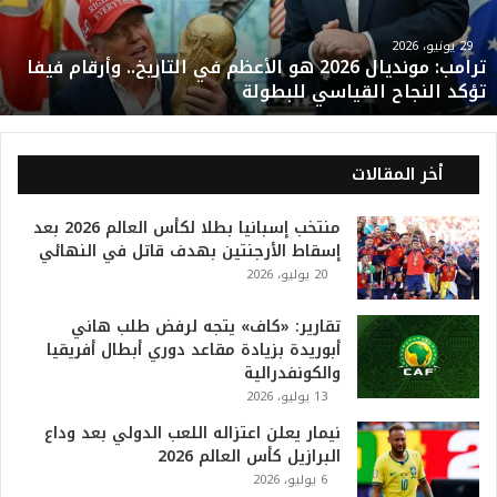
م
و
29 يونيو، 2026
ترامب: مونديال 2026 هو الأعظم في التاريخ.. وأرقام فيفا
ن
تؤكد النجاح القياسي للبطولة
د
ي
ا
ل
أخر المقالات
2
0
منتخب إسبانيا بطلا لكأس العالم 2026 بعد
2
إسقاط الأرجنتين بهدف قاتل في النهائي
6
20 يوليو، 2026
ه
و
ا
تقارير: «كاف» يتجه لرفض طلب هاني
ل
أبوريدة بزيادة مقاعد دوري أبطال أفريقيا
أ
والكونفدرالية
ع
13 يوليو، 2026
ظ
نيمار يعلن اعتزاله اللعب الدولي بعد وداع
م
البرازيل كأس العالم 2026
ف
6 يوليو، 2026
ي