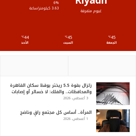
Riyadh
ع
6%
3.63 كيلومتر/ساعة
غيوم متفرقة
R
S
44
45
45
℃
S
℃
℃
الجمعة
السبت
الأحد
زلزال بقوة 5.5 ريختر يوقظ سكان القاهرة
والمحافظات.. والفلك: لا خسائر أو إصابات
3 أغسطس، 2026
المرأة.. أساس كل مجتمع راقٍ وناضج
1 أغسطس، 2026