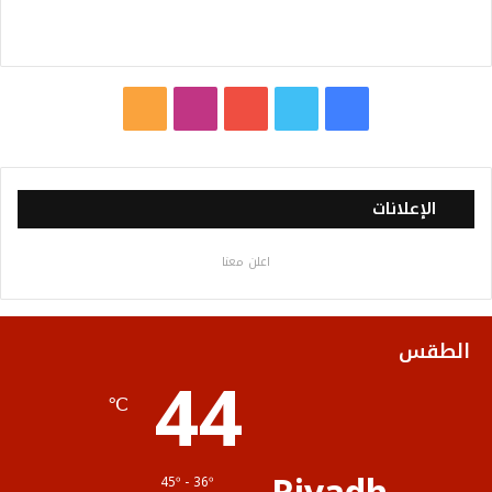
ف
ت
ي
ا
م
ي
و
و
ن
ل
س
ي
ت
س
خ
الإعلانات
ب
ت
ي
ت
ص
اعلن معنا
و
ر
و
ق
ا
ك
ب
ر
ل
الطقس
44
ا
م
℃
م
و
ق
45º - 36º