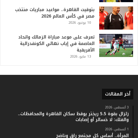
ا
بتوقيت القاهرة.. مواعيد مباريات منتخب
ل
مصر في كأس العالم 2026
ت
10 يونيو، 2026
ا
ر
ي
تعرف على موعد مباراة الزمالك واتحاد
خ
العاصمة في إياب نهائي الكونفدرالية
.
الأفريقية
.
13 مايو، 2026
و
أ
ر
ق
ا
أخر المقالات
م
ف
ي
3 أغسطس، 2026
زلزال بقوة 5.5 ريختر يوقظ سكان القاهرة والمحافظات..
ف
والفلك: لا خسائر أو إصابات
ا
ت
1 أغسطس، 2026
ؤ
المرأة.. أساس كل مجتمع راقٍ وناضج