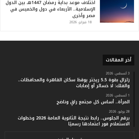
ي
اختلاف موعد بداية رمضان 1447هـ بين الدول
خ
الإسلامية.. الأربعاء في دول والخميس في
.
مصر وأخرى
.
18 فبراير، 2026
و
أ
ر
ق
ا
أخر المقالات
م
ف
ي
3 أغسطس، 2026
زلزال بقوة 5.5 ريختر يوقظ سكان القاهرة والمحافظات..
ف
والفلك: لا خسائر أو إصابات
ا
ت
1 أغسطس، 2026
ؤ
المرأة.. أساس كل مجتمع راقٍ وناضج
ك
28 يوليو، 2026
د
برقم الجلوس.. رابط نتيجة الثانوية العامة 2026 وخطوات
ا
الاستعلام فور اعتمادها رسميًا
ل
ن
ج