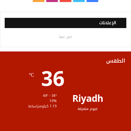
ي
و
و
ن
ل
س
ي
ت
س
خ
الإعلانات
ب
ت
ي
ت
ص
اعلن معنا
و
ر
و
ق
ا
ك
ب
ر
ل
الطقس
36
ا
م
℃
م
و
ق
Riyadh
44º - 36º
ع
10%
1.19 كيلومتر/ساعة
غيوم متفرقة
R
S