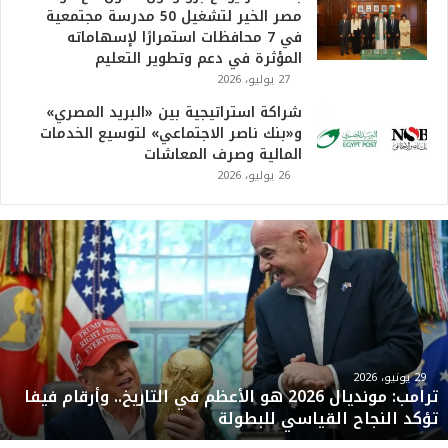
مصر الخير لتشغيل 50 مدرسة مجتمعية
في 7 محافظات استمرارًا لإسهاماته
المؤثرة في دعم وتطوير التعليم
27 يوليو، 2026
شراكة استراتيجية بين «البريد المصري»
و«بنك ناصر الاجتماعي» لتوسيع الخدمات
المالية وصرف المعاشات
26 يوليو، 2026
ت
ر
ا
م
ب
:
م
و
29 يونيو، 2026
ترامب: مونديال 2026 هو الأعظم في التاريخ.. وأرقام فيفا
ن
تؤكد النجاح القياسي للبطولة
د
ي