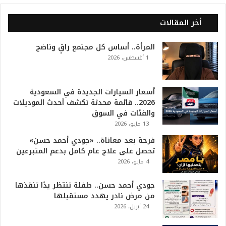
ا
ل
أخر المقالات
2
0
المرأة.. أساس كل مجتمع راقٍ وناضج
2
1 أغسطس، 2026
6
ه
و
ا
أسعار السيارات الجديدة في السعودية
ل
2026.. قائمة محدثة تكشف أحدث الموديلات
أ
والفئات في السوق
ع
13 مايو، 2026
ظ
فرحة بعد معاناة.. «جودي أحمد حسن»
م
تحصل على علاج عام كامل بدعم المتبرعين
ف
4 مايو، 2026
ي
ا
جودي أحمد حسن.. طفلة تنتظر يدًا تنقذها
ل
من مرض نادر يهدد مستقبلها
ت
24 أبريل، 2026
ا
ر