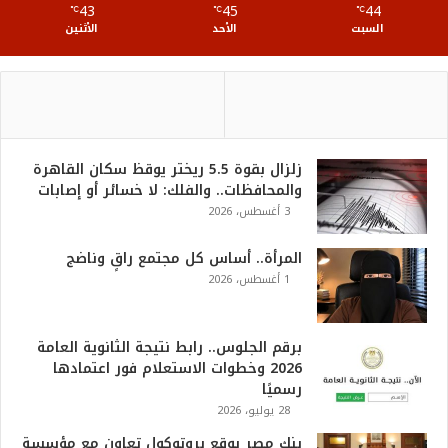
43
45
44
℃
S
℃
℃
السبت
الأحد
الأثنين
زلزال بقوة 5.5 ريختر يوقظ سكان القاهرة
والمحافظات.. والفلك: لا خسائر أو إصابات
3 أغسطس، 2026
المرأة.. أساس كل مجتمع راقٍ وناضج
1 أغسطس، 2026
برقم الجلوس.. رابط نتيجة الثانوية العامة
2026 وخطوات الاستعلام فور اعتمادها
رسميًا
28 يوليو، 2026
بنك مصر يوقع بروتوكول تعاون مع مؤسسة