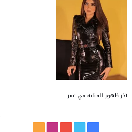
آخر ظهور للفنانه مي عمر
ف
ت
ي
ا
م