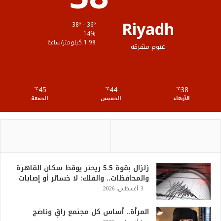
ق
Riyadh
38º - 36º
ع
14%
1.98 كيلومتر/ساعة
غيوم متفرقة
R
S
45
44
38
℃
S
℃
℃
الأربعاء
الخميس
الجمعة
زلزال بقوة 5.5 ريختر يوقظ سكان القاهرة
والمحافظات.. والفلك: لا خسائر أو إصابات
3 أغسطس، 2026
المرأة.. أساس كل مجتمع راقٍ وناضج