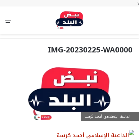
\
بحث
تسجيل
الوضع
الق
عن
الدخول
المظلم
IMG-20230225-WA0000
الداعية الإسلامي أحمد كريمة