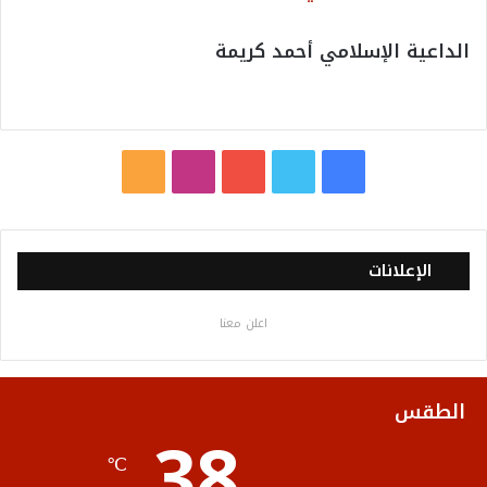
الداعية الإسلامي أحمد كريمة
ف
ت
ي
ا
م
ي
و
و
ن
ل
س
ي
ت
س
خ
الإعلانات
ب
ت
ي
ت
ص
اعلن معنا
و
ر
و
ق
ا
ك
ب
ر
ل
الطقس
38
ا
م
℃
م
و