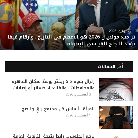
م
ب
:
م
و
29 يونيو، 2026
ترامب: مونديال 2026 هو الأعظم في التاريخ.. وأرقام فيفا
ن
تؤكد النجاح القياسي للبطولة
د
ي
ا
ل
أخر المقالات
2
0
زلزال بقوة 5.5 ريختر يوقظ سكان القاهرة
2
والمحافظات.. والفلك: لا خسائر أو إصابات
6
3 أغسطس، 2026
ه
و
ا
المرأة.. أساس كل مجتمع راقٍ وناضج
ل
1 أغسطس، 2026
أ
ع
ظ
برقم الجلوس.. رابط نتيجة الثانوية العامة