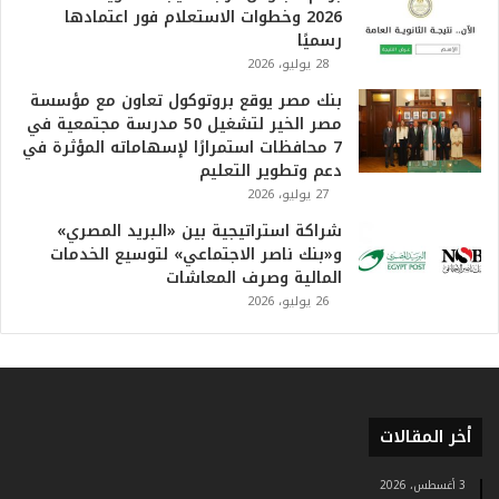
م
2026 وخطوات الاستعلام فور اعتمادها
ف
رسميًا
ي
28 يوليو، 2026
ا
بنك مصر يوقع بروتوكول تعاون مع مؤسسة
ل
مصر الخير لتشغيل 50 مدرسة مجتمعية في
ت
7 محافظات استمرارًا لإسهاماته المؤثرة في
ا
دعم وتطوير التعليم
ر
27 يوليو، 2026
ي
خ
شراكة استراتيجية بين «البريد المصري»
.
و«بنك ناصر الاجتماعي» لتوسيع الخدمات
.
المالية وصرف المعاشات
و
26 يوليو، 2026
أ
ر
ق
ا
م
ف
أخر المقالات
ي
ف
3 أغسطس، 2026