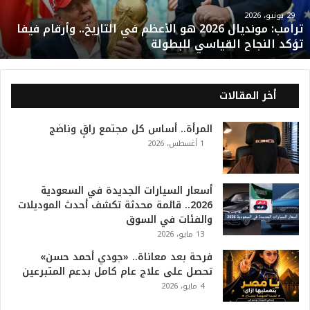
م
و
29 يونيو، 2026
ترامب: مونديال 2026 هو الأعظم في التاريخ.. وأرقام فيفا
ن
تؤكد النجاح القياسي للبطولة
د
ي
ا
ل
أخر المقالات
2
0
المرأة.. أساس كل مجتمع راقٍ وناضج
2
1 أغسطس، 2026
6
ه
و
ا
أسعار السيارات الجديدة في السعودية
ل
2026.. قائمة محدثة تكشف أحدث الموديلات
أ
والفئات في السوق
ع
13 مايو، 2026
ظ
فرحة بعد معاناة.. «جودي أحمد حسن»
م
تحصل على علاج عام كامل بدعم المتبرعين
ف
4 مايو، 2026
ي
ا