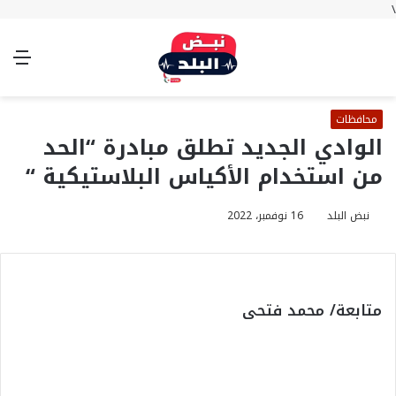
\
بحث
تسجيل
الوضع
الق
عن
الدخول
المظلم
محافظات
الوادي الجديد تطلق مبادرة “الحد
من استخدام الأكياس البلاستيكية “
نبض البلد
16 نوفمبر، 2022
متابعة/ محمد فتحى