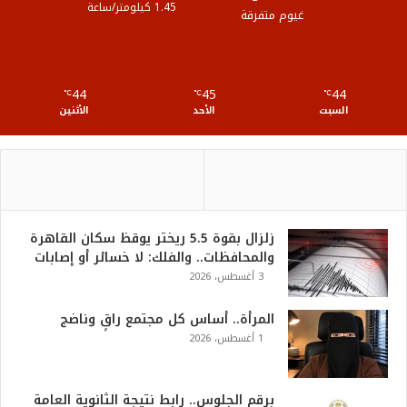
1.45 كيلومتر/ساعة
غيوم متفرقة
R
S
44
45
44
℃
S
℃
℃
السبت
الأحد
الأثنين
زلزال بقوة 5.5 ريختر يوقظ سكان القاهرة
والمحافظات.. والفلك: لا خسائر أو إصابات
3 أغسطس، 2026
المرأة.. أساس كل مجتمع راقٍ وناضج
1 أغسطس، 2026
برقم الجلوس.. رابط نتيجة الثانوية العامة