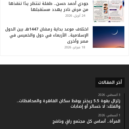
جودي أحمد حسن.. طفلة تنتظر يدًا تنقذها
ل
من مرض نادر يهدد مستقبلها
ت
24 أبريل، 2026
ا
ر
ي
اختلاف موعد بداية رمضان 1447هـ بين الدول
خ
الإسلامية.. الأربعاء في دول والخميس في
.
مصر وأخرى
.
18 فبراير، 2026
و
أ
ر
ق
ا
أخر المقالات
م
ف
ي
3 أغسطس، 2026
زلزال بقوة 5.5 ريختر يوقظ سكان القاهرة والمحافظات..
ف
والفلك: لا خسائر أو إصابات
ا
ت
1 أغسطس، 2026
ؤ
المرأة.. أساس كل مجتمع راقٍ وناضج
ك