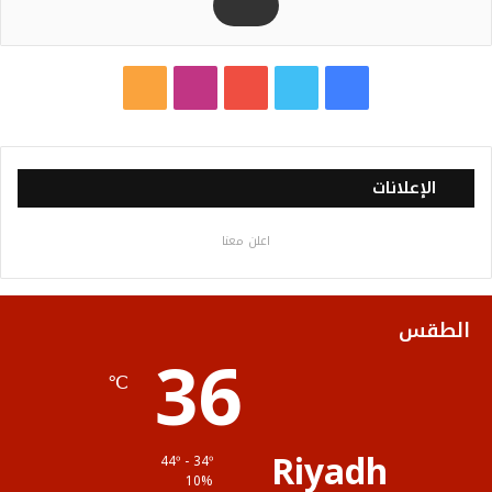
ف
ت
ي
ا
م
ي
و
و
ن
ل
س
ي
ت
س
خ
الإعلانات
ب
ت
ي
ت
ص
اعلن معنا
و
ر
و
ق
ا
ك
ب
ر
ل
الطقس
36
ا
م
℃
م
و
ق
Riyadh
44º - 34º
ع
10%