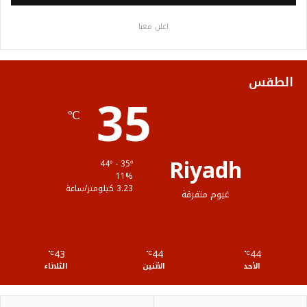
ب
ت
ي
ت
ص
اعلن معنا
و
ر
و
ق
ا
ك
ب
ر
ل
الطقس
35
ا
م
℃
م
و
ق
Riyadh
44º - 35º
ع
11%
3.23 كيلومتر/ساعة
غيوم متفرقة
R
S
43
44
44
℃
S
℃
℃
الأحد
الأثنين
الثلاثاء