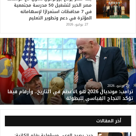
مصر الخير لتشغيل 50 مدرسة مجتمعية
في 7 محافظات استمرارًا لإسهاماته
المؤثرة في دعم وتطوير التعليم
27 يوليو، 2026
ت
ر
ا
م
ب
:
م
و
29 يونيو، 2026
ترامب: مونديال 2026 هو الأعظم في التاريخ.. وأرقام فيفا
ن
تؤكد النجاح القياسي للبطولة
د
ي
ا
ل
أخر المقالات
2
0
حين يصبح الوعي مسؤولية بقلم الكاتبة: