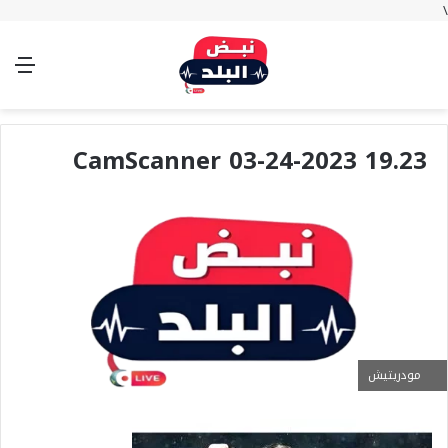
\
بحث
تسجيل
الوضع
الق
عن
الدخول
المظلم
CamScanner 03-24-2023 19.23
مودريتيش