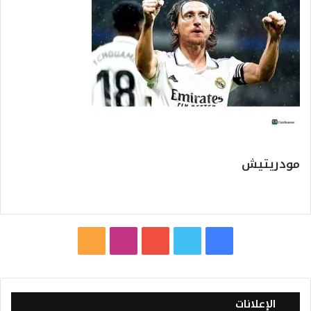
مودريتيش
ف
ت
ي
ا
م
ي
و
و
ن
ل
س
ي
ت
س
خ
الإعلانات