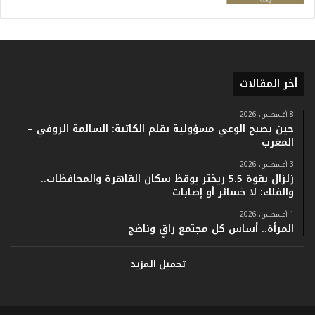
أ
ر
ق
ا
م
أخر المقالات
ف
ي
ف
8 أغسطس، 2026
حين يصبح الوعي مسؤولية بقلم الكاتبة: السالمة الروفي –
ا
المغرب
ت
ؤ
3 أغسطس، 2026
ك
زلزال بقوة 5.5 ريختر يوقظ سكان القاهرة والمحافظات..
د
والفلك: لا خسائر أو إصابات
ا
1 أغسطس، 2026
ل
المرأة.. أساس كل مجتمع راقٍ وناضج
ن
ج
ا
تحميل المزيد
ح
ا
ل