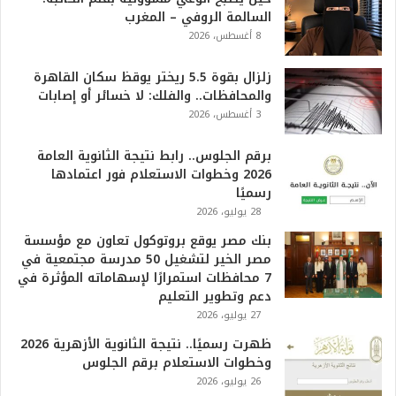
2
السالمة الروفي – المغرب
6
8 أغسطس، 2026
ه
و
ا
زلزال بقوة 5.5 ريختر يوقظ سكان القاهرة
ل
والمحافظات.. والفلك: لا خسائر أو إصابات
أ
3 أغسطس، 2026
ع
ظ
برقم الجلوس.. رابط نتيجة الثانوية العامة
م
2026 وخطوات الاستعلام فور اعتمادها
ف
رسميًا
ي
28 يوليو، 2026
ا
بنك مصر يوقع بروتوكول تعاون مع مؤسسة
ل
مصر الخير لتشغيل 50 مدرسة مجتمعية في
ت
7 محافظات استمرارًا لإسهاماته المؤثرة في
ا
دعم وتطوير التعليم
ر
27 يوليو، 2026
ي
خ
ظهرت رسميًا.. نتيجة الثانوية الأزهرية 2026
.
وخطوات الاستعلام برقم الجلوس
.
26 يوليو، 2026
و