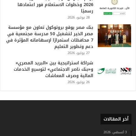
م
2026 وخطوات الاستعلام فور اعتمادها
ف
رسميًا
ي
28 يوليو، 2026
ا
بنك مصر يوقع بروتوكول تعاون مع مؤسسة
ل
مصر الخير لتشغيل 50 مدرسة مجتمعية في
ت
7 محافظات استمرارًا لإسهاماته المؤثرة في
ا
دعم وتطوير التعليم
ر
27 يوليو، 2026
ي
خ
شراكة استراتيجية بين «البريد المصري»
.
و«بنك ناصر الاجتماعي» لتوسيع الخدمات
.
المالية وصرف المعاشات
و
26 يوليو، 2026
أ
ر
ق
ا
م
ف
أخر المقالات
ي
ف
3 أغسطس، 2026