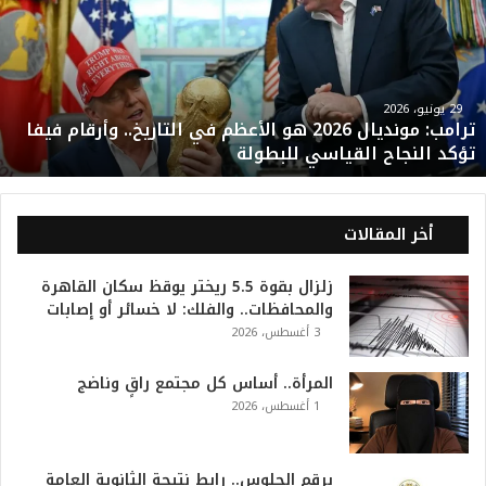
م
ب
:
م
و
29 يونيو، 2026
ترامب: مونديال 2026 هو الأعظم في التاريخ.. وأرقام فيفا
ن
تؤكد النجاح القياسي للبطولة
د
ي
ا
ل
أخر المقالات
2
0
زلزال بقوة 5.5 ريختر يوقظ سكان القاهرة
2
والمحافظات.. والفلك: لا خسائر أو إصابات
6
3 أغسطس، 2026
ه
و
ا
المرأة.. أساس كل مجتمع راقٍ وناضج
ل
1 أغسطس، 2026
أ
ع
ظ
برقم الجلوس.. رابط نتيجة الثانوية العامة