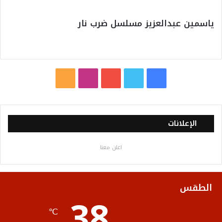
ياسمين عبدالعزيز مسلسل ضرب نار
ف
ت
ي
ا
م
ي
و
و
ن
ل
س
ي
ت
س
خ
الإعلانات
ب
ت
ي
ت
ص
اعلن معنا
و
ر
و
ق
ا
ك
ب
ر
ل
الطقس
38
ا
م
℃
م
و