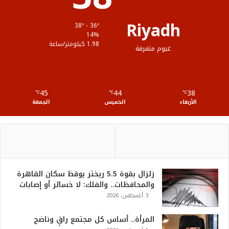
ق
Riyadh
38º - 36º
ع
14%
1.98 كيلومتر/ساعة
غيوم متفرقة
R
S
45
44
38
℃
S
℃
℃
الأربعاء
الخميس
الجمعة
زلزال بقوة 5.5 ريختر يوقظ سكان القاهرة
والمحافظات.. والفلك: لا خسائر أو إصابات
3 أغسطس، 2026
المرأة.. أساس كل مجتمع راقٍ وناضج