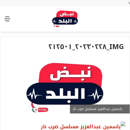
\
بحث
تسجيل
الوضع
الق
عن
الدخول
المظلم
IMG_٢٠٢٣٠٢٢٨_٢١٢٥٠١
ياسمين عبدالعزيز مسلسل ضرب نار