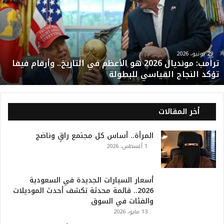
ا
م
ب
:
م
و
29 يونيو، 2026
ترامب: مونديال 2026 هو الأعظم في التاريخ.. وأرقام فيفا
ن
تؤكد النجاح القياسي للبطولة
د
ي
ا
ل
أخر المقالات
2
0
المرأة.. أساس كل مجتمع راقٍ وناضج
2
1 أغسطس، 2026
6
ه
و
ا
أسعار السيارات الجديدة في السعودية
ل
2026.. قائمة محدثة تكشف أحدث الموديلات
أ
والفئات في السوق
ع
13 مايو، 2026
ظ