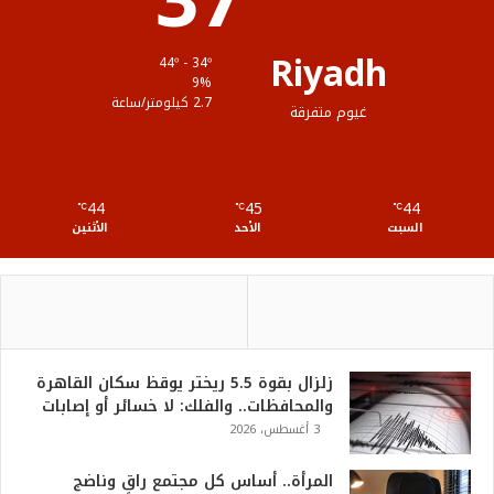
37
ق
Riyadh
44º - 34º
ع
9%
2.7 كيلومتر/ساعة
غيوم متفرقة
R
S
44
45
44
℃
S
℃
℃
السبت
الأحد
الأثنين
زلزال بقوة 5.5 ريختر يوقظ سكان القاهرة
والمحافظات.. والفلك: لا خسائر أو إصابات
3 أغسطس، 2026
المرأة.. أساس كل مجتمع راقٍ وناضج