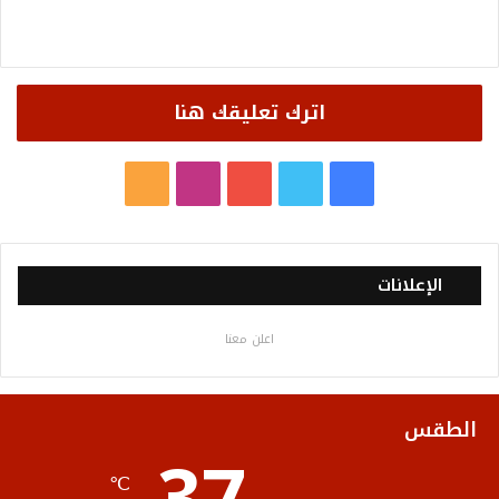
اترك تعليقك هنا
ف
ت
ي
ا
م
ي
و
و
ن
ل
س
ي
ت
س
خ
الإعلانات
ب
ت
ي
ت
ص
اعلن معنا
و
ر
و
ق
ا
ك
ب
ر
ل
الطقس
ا
م
℃
م
و