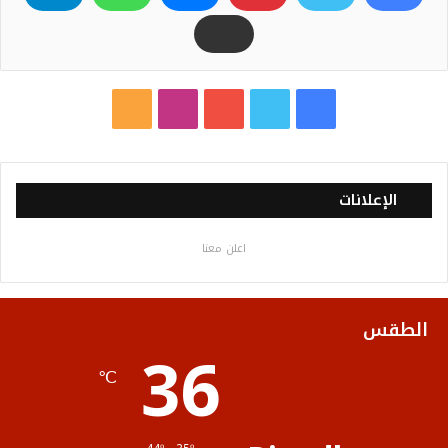
ف
ت
ي
ا
م
ي
و
و
ن
ل
س
ي
ت
س
خ
الإعلانات
ب
ت
ي
ت
ص
اعلن معنا
و
ر
و
ق
ا
ك
ب
ر
ل
الطقس
36
ا
م
℃
م
و
ق