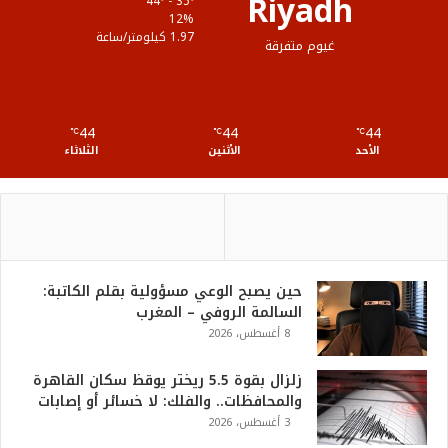
Riyadh
44º - 35º
ع
12%
1.97 كيلومتر/ساعة
غيوم متفرقة
R
S
44
44
44
℃
S
℃
℃
الأحد
الأثنين
الثلاثاء
حين يصبح الوعي مسؤولية بقلم الكاتبة:
السالمة الروفي – المغرب
8 أغسطس، 2026
زلزال بقوة 5.5 ريختر يوقظ سكان القاهرة
والمحافظات.. والفلك: لا خسائر أو إصابات
3 أغسطس، 2026