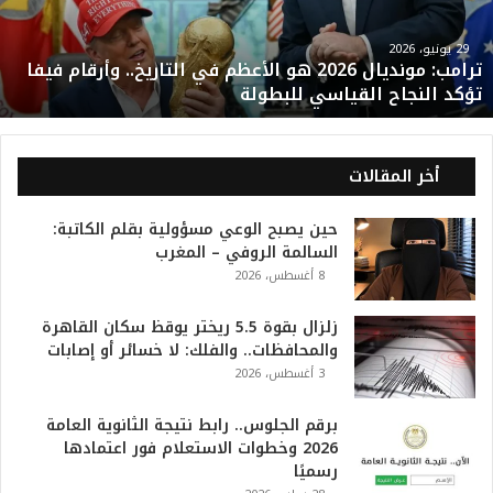
:
م
و
29 يونيو، 2026
ترامب: مونديال 2026 هو الأعظم في التاريخ.. وأرقام فيفا
ن
تؤكد النجاح القياسي للبطولة
د
ي
ا
ل
أخر المقالات
2
0
حين يصبح الوعي مسؤولية بقلم الكاتبة:
2
السالمة الروفي – المغرب
6
8 أغسطس، 2026
ه
و
ا
زلزال بقوة 5.5 ريختر يوقظ سكان القاهرة
ل
والمحافظات.. والفلك: لا خسائر أو إصابات
أ
3 أغسطس، 2026
ع
ظ
برقم الجلوس.. رابط نتيجة الثانوية العامة
م
2026 وخطوات الاستعلام فور اعتمادها
ف
رسميًا
ي