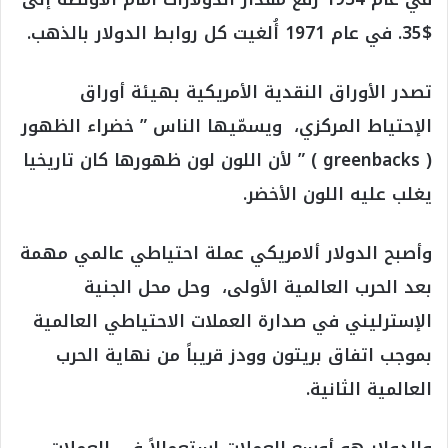
$35. في عام 1971 أُلغيت كل روابط الدولار بالذهب.
تصدر الأوراق النقدية الأمريكية بهيئة أوراق
الإحتياط المركزي، ويسمّيها الناس ” خضراء الظهور
( greenbacks ) ” لأن اللون لون ظهورها كان تاريخيا
يغلب عليه اللون الأخضر.
وأصبح الدولار ألامريكي عملة احتياطي عالمي مهمة
بعد الحرب العالمية الأولى، وحل محل الجنية
الإسترليني في صدارة العملات الاحتياطي العالمية
بموجب اتفاق بريتون وودز قريباً من نهاية الحرب
العالمية الثانية.
والدولار هو أوسع العملات استعمالاً في العملات