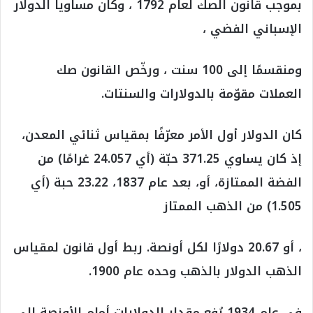
بموجب قانون الصك لعام 1792 ، وكان مساوياً الدولار
الإسباني الفضي ،
ومنقسمًا إلى 100 سنت ، ورخّص القانون صك
العملات مقوّمة بالدولارات والسنتات.
كان الدولار أول الأمر معرّفًا بمقياس ثنائي المعدن،
إذ كان يساوي 371.25 حبّة (أي 24.057 غرامًا) من
الفضة الممتازة، أو، بعد عام 1837، 23.22 حبة (أي
1.505) من الذهب الممتاز
، أو 20.67 دولارًا لكل أونصة. ربط أول قانون لمقياس
الذهب الدولار بالذهب وحده عام 1900.
في عام 1934 رُفع مقدار الدولارات أمام الأونصة إلى