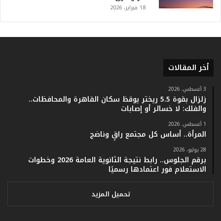
.
18 فبراير، 2026
و
أ
ر
ق
ا
أخر المقالات
م
ف
ي
3 أغسطس، 2026
زلزال بقوة 5.5 ريختر يوقظ سكان القاهرة والمحافظات..
ف
والفلك: لا خسائر أو إصابات
ا
ت
1 أغسطس، 2026
ؤ
المرأة.. أساس كل مجتمع راقٍ وناضج
ك
28 يوليو، 2026
د
برقم الجلوس.. رابط نتيجة الثانوية العامة 2026 وخطوات
ا
الاستعلام فور اعتمادها رسميًا
ل
ن
ج
تحميل المزيد
ا
ح