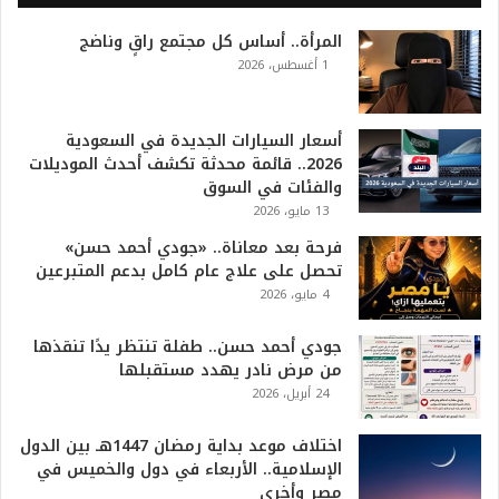
0
المرأة.. أساس كل مجتمع راقٍ وناضج
2
1 أغسطس، 2026
6
ه
و
ا
أسعار السيارات الجديدة في السعودية
ل
2026.. قائمة محدثة تكشف أحدث الموديلات
أ
والفئات في السوق
ع
13 مايو، 2026
ظ
فرحة بعد معاناة.. «جودي أحمد حسن»
م
تحصل على علاج عام كامل بدعم المتبرعين
ف
4 مايو، 2026
ي
ا
جودي أحمد حسن.. طفلة تنتظر يدًا تنقذها
ل
من مرض نادر يهدد مستقبلها
ت
24 أبريل، 2026
ا
ر
ي
اختلاف موعد بداية رمضان 1447هـ بين الدول
خ
الإسلامية.. الأربعاء في دول والخميس في
.
مصر وأخرى