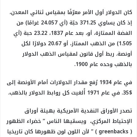
كان الدولار أول الأمر معرّفًا بمقياس ثنائي المعدن،
إذ كان يساوي 371.25 حبّة (أي 24.057 غرامًا) من
الفضة الممتازة، أو، بعد عام 1837، 23.22 حبة (أي
1.505) من الذهب الممتاز، أو 20.67 دولارًا لكل
أونصة. ربط أول قانون لمقياس الذهب الدولار
بالذهب وحده عام 1900.
في عام 1934 رُفع مقدار الدولارات أمام الأونصة إلى
$35. في عام 1971 أُلغيت كل روابط الدولار بالذهب.
تصدر الأوراق النقدية الأمريكية بهيئة أوراق
الإحتياط المركزي، ويسمّيها الناس ” خضراء الظهور
( greenbacks ) ” لأن اللون لون ظهورها كان تاريخيا