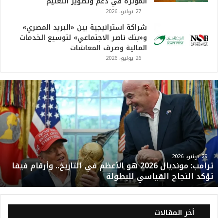
المؤثرة في دعم وتطوير التعليم
27 يوليو، 2026
شراكة استراتيجية بين «البريد المصري»
و«بنك ناصر الاجتماعي» لتوسيع الخدمات
المالية وصرف المعاشات
26 يوليو، 2026
ت
ر
ا
م
ب
:
م
و
29 يونيو، 2026
ترامب: مونديال 2026 هو الأعظم في التاريخ.. وأرقام فيفا
ن
تؤكد النجاح القياسي للبطولة
د
ي
ا
ل
أخر المقالات
2