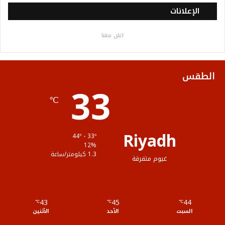
س
ي
ت
س
خ
الإعلانات
ب
ت
ي
ت
ص
اعلن معنا
و
ر
و
ق
ا
ك
ب
ر
ل
الطقس
33
ا
م
℃
م
و
ق
Riyadh
44º - 33º
ع
12%
1.3 كيلومتر/ساعة
غيوم متفرقة
R
S
43
45
44
℃
S
℃
℃
السبت
الأحد
الأثنين