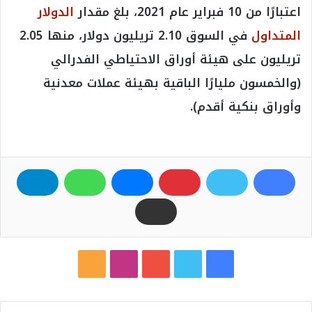
اعتبارًا من 10 فبراير عام 2021، بلغ مقدار
الدولار
المتداول
في السوق 2.10 تريليون دولار، منها 2.05
تريليون على هيئة أوراق الاحتياطي الفدرالي
(والخمسون مليارًا الباقية بهيئة عملات معدنية
وأوراق بنكية أقدم).
ف
ت
ي
ا
م
ي
و
و
ن
ل