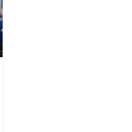
ر
ا
م
ب
:
م
و
ن
د
ي
ا
ل
2
0
2
6
ه
و
ا
ل
أ
ع