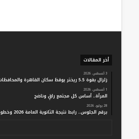
أخر المقالات
3 أغسطس، 2026
زلزال بقوة 5.5 ريختر يوقظ سكان القاهرة والمحافظات.. والفلك: لا خسائر أو إصابات
1 أغسطس، 2026
المرأة.. أساس كل مجتمع راقٍ وناضج
28 يوليو، 2026
برقم الجلوس.. رابط نتيجة الثانوية العامة 2026 وخطوات الاستعلام فور اعتمادها رسميًا