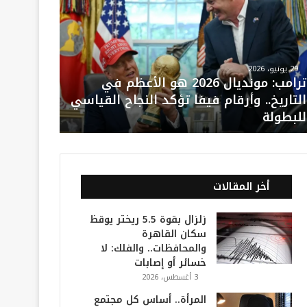
29 يونيو، 2026
ترامب: مونديال 2026 هو الأعظم في
التاريخ.. وأرقام فيفا تؤكد النجاح القياسي
للبطولة
أخر المقالات
زلزال بقوة 5.5 ريختر يوقظ
سكان القاهرة
والمحافظات.. والفلك: لا
خسائر أو إصابات
3 أغسطس، 2026
المرأة.. أساس كل مجتمع