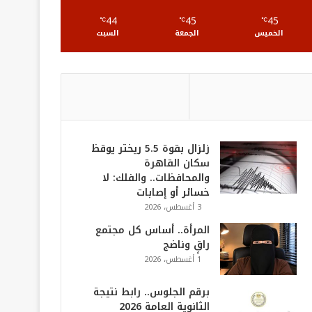
S
44
45
45
℃
℃
℃
الخميس
الجمعة
السبت
زلزال بقوة 5.5 ريختر يوقظ
سكان القاهرة
والمحافظات.. والفلك: لا
خسائر أو إصابات
3 أغسطس، 2026
المرأة.. أساس كل مجتمع
راقٍ وناضج
1 أغسطس، 2026
برقم الجلوس.. رابط نتيجة
الثانوية العامة 2026