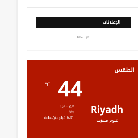
ي
و
و
ن
ل
س
ي
ت
س
خ
الإعلانات
ب
ت
ي
ت
ص
اعلن معنا
و
ر
و
ق
ا
ك
ب
ر
ل
ا
م
الطقس
44
م
و
℃
ق
ع
Riyadh
45º - 37º
8%
R
6.31 كيلومتر/ساعة
غيوم متفرقة
S