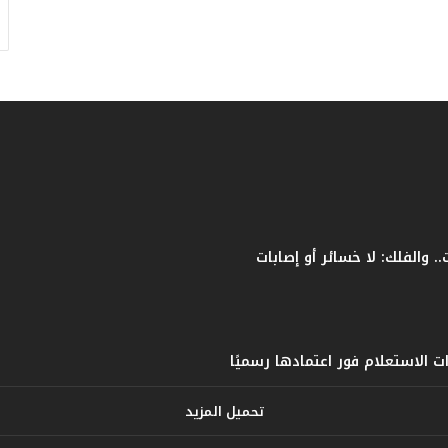
ف
ا
ت
ؤ
ك
د
ا
ل
ن
ج
ا
ح
ا
ل
ق
ي
ا
س
ي
تحميل المزيد
ل
ل