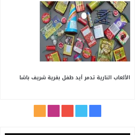
الألعاب النارية تدمر أيد طفل بقرية شريف باشا
ف
ت
ي
ا
م
ي
و
و
ن
ل