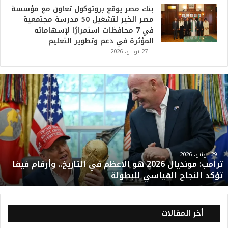
بنك مصر يوقع بروتوكول تعاون مع مؤسسة
مصر الخير لتشغيل 50 مدرسة مجتمعية
في 7 محافظات استمرارًا لإسهاماته
المؤثرة في دعم وتطوير التعليم
27 يوليو، 2026
ت
ر
ا
م
ب
:
م
و
29 يونيو، 2026
ترامب: مونديال 2026 هو الأعظم في التاريخ.. وأرقام فيفا
ن
تؤكد النجاح القياسي للبطولة
د
ي
ا
ل
أخر المقالات
2