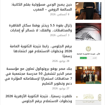
0
حين يصبح الوعي مسؤولية بقلم الكاتبة:
2
السالمة الروفي – المغرب
6
8 أغسطس، 2026
ه
و
ا
زلزال بقوة 5.5 ريختر يوقظ سكان القاهرة
ل
والمحافظات.. والفلك: لا خسائر أو إصابات
أ
3 أغسطس، 2026
ع
ظ
برقم الجلوس.. رابط نتيجة الثانوية العامة
م
2026 وخطوات الاستعلام فور اعتمادها
ف
رسميًا
ي
28 يوليو، 2026
ا
بنك مصر يوقع بروتوكول تعاون مع مؤسسة
ل
مصر الخير لتشغيل 50 مدرسة مجتمعية في
ت
7 محافظات استمرارًا لإسهاماته المؤثرة في
ا
دعم وتطوير التعليم
ر
27 يوليو، 2026
ي
خ
ظهرت رسميًا.. نتيجة الثانوية الأزهرية 2026
.
وخطوات الاستعلام برقم الجلوس
.