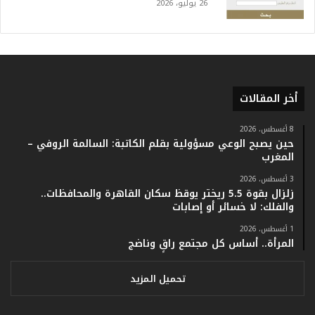
26 يوليو، 2026
و
أ
ر
ق
ا
م
أخر المقالات
ف
ي
ف
8 أغسطس، 2026
حين يصبح الوعي مسؤولية بقلم الكاتبة: السالمة الروفي –
ا
المغرب
ت
ؤ
3 أغسطس، 2026
ك
زلزال بقوة 5.5 ريختر يوقظ سكان القاهرة والمحافظات..
د
والفلك: لا خسائر أو إصابات
ا
1 أغسطس، 2026
ل
المرأة.. أساس كل مجتمع راقٍ وناضج
ن
ج
ا
تحميل المزيد
ح
ا