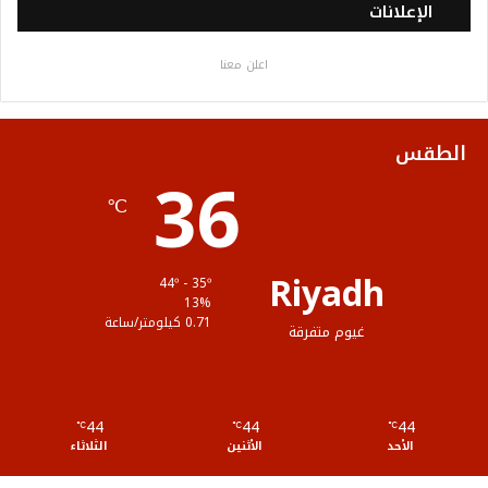
س
ي
ت
س
خ
الإعلانات
ب
ت
ي
ت
ص
اعلن معنا
و
ر
و
ق
ا
ك
ب
ر
ل
الطقس
36
ا
م
℃
م
و
ق
Riyadh
44º - 35º
ع
13%
0.71 كيلومتر/ساعة
غيوم متفرقة
R
S
44
44
44
℃
S
℃
℃
الأحد
الأثنين
الثلاثاء