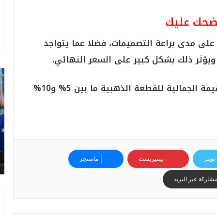
ضحك عليك
على مدى براعة التصميمات، فضلا عما يتواجد
يؤثر ذلك بشكل كبير على السعر النهائي.
ت
ر
عادة لا تتعدى المصنعية مهما ارتفعت القيمة الجمالية للقطعة الذهبية ما بين 5% و10%
ا
م
ب
:
م
و
ن
تويتر
بينتيريست
ماسنجر
د
ي
شاركة عبر البريد
ا
ل
2
0