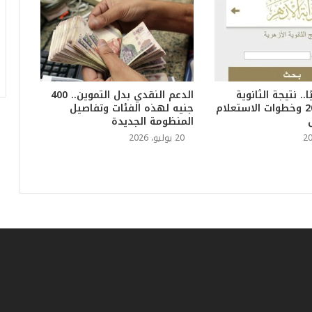
و
أ
ر
ق
ا
م
. نتيجة الثانوية
الدعم النقدي بدل التموين.. 400
ف
الأزهرية 2026 وخطوات الاستعلام
جنيه لهذه الفئات وتفاصيل
ي
المنظومة الجديدة
ف
ا
20 يوليو، 2026
ت
ؤ
ك
د
ا
ل
ن
ج
ا
ح
ا