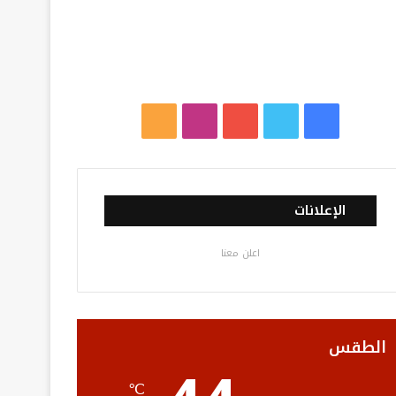
ف
ت
ي
ا
م
ي
و
و
ن
ل
س
ي
ت
س
خ
الإعلانات
ب
ت
ي
ت
ص
اعلن معنا
و
ر
و
ق
ا
ك
ب
ر
ل
ا
م
الطقس
م
و
℃