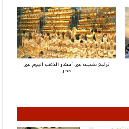
2
6
ه
و
ا
ل
أ
ع
ظ
م
تراجع طفيف في أسعار الذهب اليوم في
ف
مصر
ي
ا
ل
ت
ا
ر
ي
خ
.
.