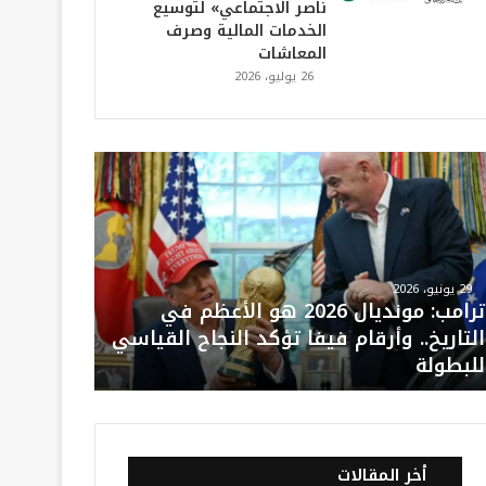
ناصر الاجتماعي» لتوسيع
الخدمات المالية وصرف
المعاشات
26 يوليو، 2026
29 يونيو، 2026
ترامب: مونديال 2026 هو الأعظم في
التاريخ.. وأرقام فيفا تؤكد النجاح القياسي
للبطولة
أخر المقالات