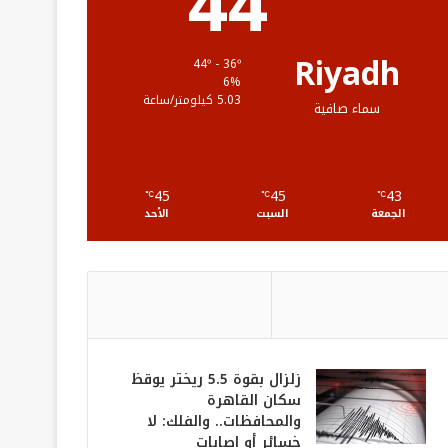
44
ق
ع
Riyadh
44º - 36º
6%
R
5.03 كيلومتر/ساعة
سماء صافية
S
S
45
45
43
℃
℃
℃
الجمعة
السبت
الأحد
زلزال بقوة 5.5 ريختر يوقظ
سكان القاهرة
والمحافظات.. والفلك: لا
خسائر أو إصابات