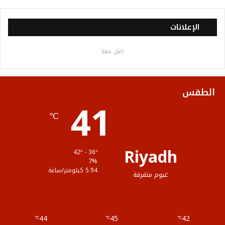
ي
و
و
ن
ل
س
ي
ت
س
خ
الإعلانات
ب
ت
ي
ت
ص
اعلن معنا
و
ر
و
ق
ا
ك
ب
ر
ل
الطقس
41
ا
م
℃
م
و
ق
Riyadh
42º - 36º
ع
7%
5.94 كيلومتر/ساعة
غيوم متفرقة
R
S
44
45
42
℃
S
℃
℃