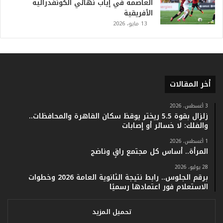
خ
العاصمة في إياب نهائي الكونفدرالية
.
الأفريقية
.
13 مايو، 2026
و
أ
ر
ق
ا
أخر المقالات
م
ف
ي
3 أغسطس، 2026
زلزال بقوة 5.5 ريختر يوقظ سكان القاهرة والمحافظات..
ف
والفلك: لا خسائر أو إصابات
ا
ت
1 أغسطس، 2026
ؤ
المرأة.. أساس كل مجتمع راقٍ وناضج
ك
28 يوليو، 2026
د
برقم الجلوس.. رابط نتيجة الثانوية العامة 2026 وخطوات
ا
الاستعلام فور اعتمادها رسميًا
ل
ن
ج
تحميل المزيد
ا