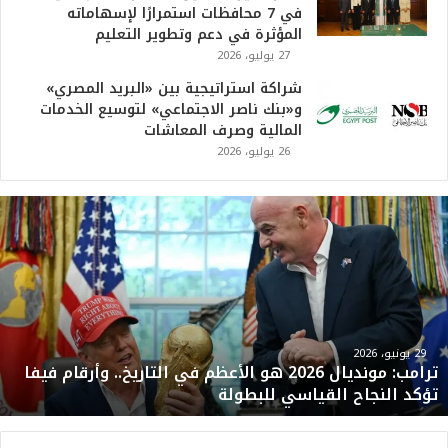
في 7 محافظات استمرارًا لإسهاماته
المؤثرة في دعم وتطوير التعليم
27 يوليو، 2026
شراكة استراتيجية بين «البريد المصري»
و«بنك ناصر الاجتماعي» لتوسيع الخدمات
المالية وصرف المعاشات
26 يوليو، 2026
ت
ر
ا
م
ب
:
م
و
29 يونيو، 2026
ترامب: مونديال 2026 هو الأعظم في التاريخ.. وأرقام فيفا
ن
تؤكد النجاح القياسي للبطولة
د
ي
ا