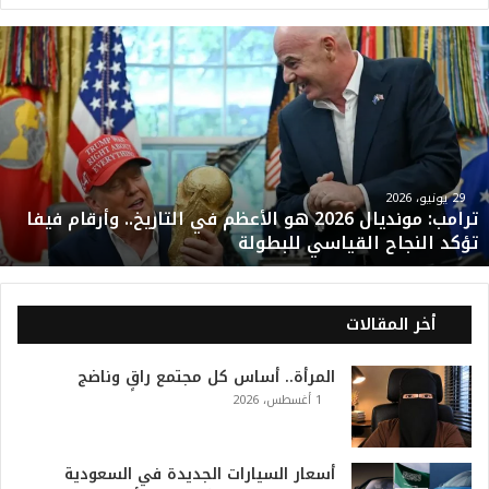
ت
ر
ا
م
ب
:
م
و
29 يونيو، 2026
ترامب: مونديال 2026 هو الأعظم في التاريخ.. وأرقام فيفا
ن
تؤكد النجاح القياسي للبطولة
د
ي
ا
ل
أخر المقالات
2
0
المرأة.. أساس كل مجتمع راقٍ وناضج
2
1 أغسطس، 2026
6
ه
و
ا
أسعار السيارات الجديدة في السعودية