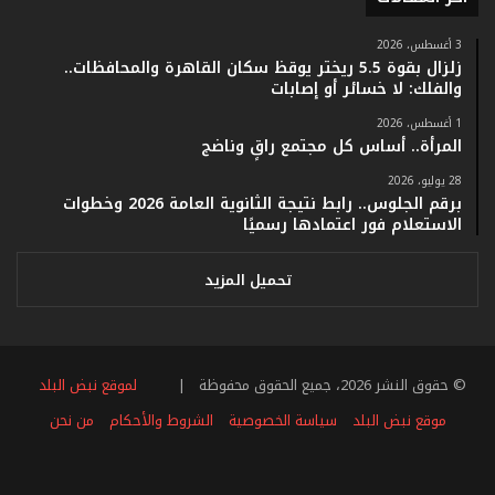
ف
ي
3 أغسطس، 2026
زلزال بقوة 5.5 ريختر يوقظ سكان القاهرة والمحافظات..
ف
والفلك: لا خسائر أو إصابات
ا
ت
1 أغسطس، 2026
ؤ
المرأة.. أساس كل مجتمع راقٍ وناضج
ك
28 يوليو، 2026
د
برقم الجلوس.. رابط نتيجة الثانوية العامة 2026 وخطوات
ا
الاستعلام فور اعتمادها رسميًا
ل
ن
ج
تحميل المزيد
ا
ح
ا
ل
© حقوق النشر 2026، جميع الحقوق محفوظة |
لموقع نبض البلد
ق
ي
موقع نبض البلد
سياسة الخصوصية
الشروط والأحكام
من نحن
ا
س
فيسبوك
تويتر
يوتيوب
انستقرام
ملخص
ي