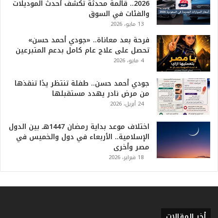
ل
2026.. قائمة محدثة تكشف أحدث الموديلات
أ
والفئات في السوق
ع
13 مايو، 2026
ظ
فرحة بعد معاناة.. «جودي أحمد حسن»
م
تحصل على علاج عام كامل بدعم المتبرعين
ف
4 مايو، 2026
ي
ا
جودي أحمد حسن.. طفلة تنتظر يدًا تنقذها
ل
من مرض نادر يهدد مستقبلها
ت
24 أبريل، 2026
ا
ر
ي
اختلاف موعد بداية رمضان 1447هـ بين الدول
خ
الإسلامية.. الأربعاء في دول والخميس في
.
مصر وأخرى
.
18 فبراير، 2026
و
أ
ر
ق
ا
أخر المقالات
م