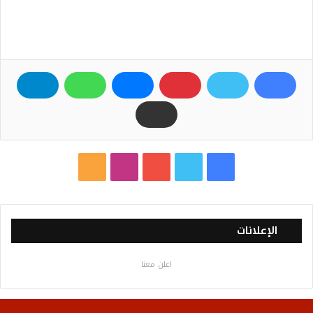
ف
ت
ي
ا
م
ي
و
و
ن
ل
س
ي
ت
س
خ
الإعلانات
ب
ت
ي
ت
ص
اعلن معنا
و
ر
و
ق
ا
ك
ب
ر
ل