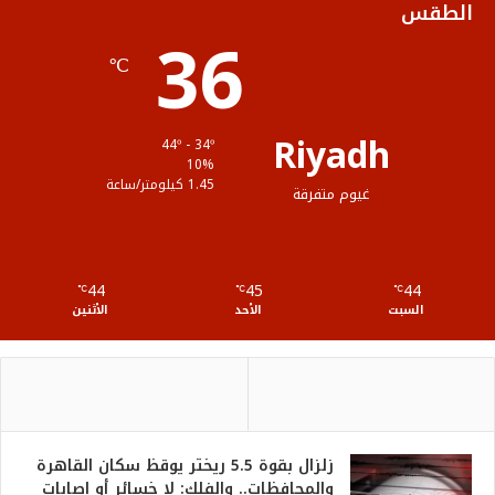
الطقس
36
ا
م
℃
م
و
ق
Riyadh
44º - 34º
ع
10%
1.45 كيلومتر/ساعة
غيوم متفرقة
R
S
44
45
44
℃
S
℃
℃
السبت
الأحد
الأثنين
زلزال بقوة 5.5 ريختر يوقظ سكان القاهرة
والمحافظات.. والفلك: لا خسائر أو إصابات