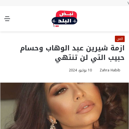
\
بحث
تسجيل
الوضع
الق
عن
الدخول
المظلم
الفن
ازمة شيرين عبد الوهاب وحسام
حبيب التي لن تنتهي
Zahra Habib
10 يوليو، 2024