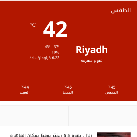
ك
ب
ر
ل
الطقس
42
ا
م
℃
م
و
ق
Riyadh
45º - 37º
ع
10%
6.22 كيلومتر/ساعة
غيوم متفرقة
R
S
44
45
45
℃
S
℃
℃
الخميس
الجمعة
السبت
زلزال بقوة 5.5 ريختر يوقظ سكان القاهرة