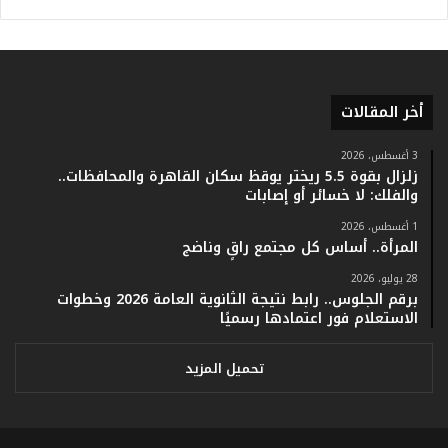
أ
ر
ق
ا
م
ف
أخر المقالات
ي
ف
3 أغسطس، 2026
ا
زلزال بقوة 5.5 ريختر يوقظ سكان القاهرة والمحافظات..
ت
والفلك: لا خسائر أو إصابات
ؤ
1 أغسطس، 2026
ك
المرأة.. أساس كل مجتمع راقٍ وناضج
د
ا
28 يوليو، 2026
ل
برقم الجلوس.. رابط نتيجة الثانوية العامة 2026 وخطوات
ن
الاستعلام فور اعتمادها رسميًا
ج
ا
تحميل المزيد
ح
ا
ل
ق