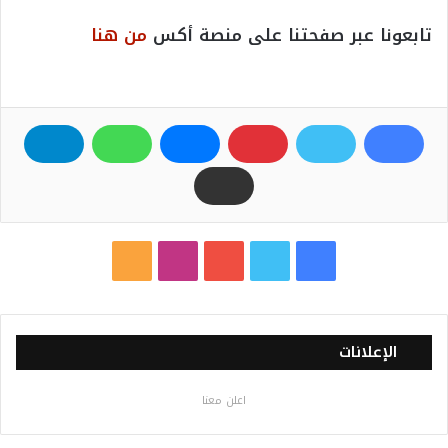
تابعونا عبر صفحتنا على منصة أكس
من هنا
ف
ت
ي
ا
م
ي
و
و
ن
ل
س
ي
ت
س
خ
الإعلانات
ب
ت
ي
ت
ص
اعلن معنا
و
ر
و
ق
ا