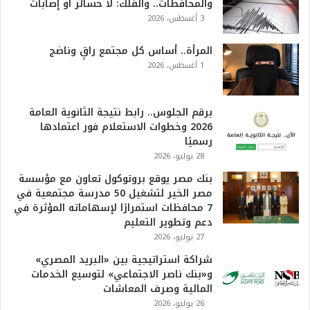
والمحافظات.. والفلك: لا خسائر أو إصابات
6
3 أغسطس، 2026
ه
و
ا
المرأة.. أساس كل مجتمع راقٍ وناضج
ل
1 أغسطس، 2026
أ
ع
ظ
برقم الجلوس.. رابط نتيجة الثانوية العامة
م
2026 وخطوات الاستعلام فور اعتمادها
ف
رسميًا
ي
28 يوليو، 2026
ا
بنك مصر يوقع بروتوكول تعاون مع مؤسسة
ل
مصر الخير لتشغيل 50 مدرسة مجتمعية في
ت
7 محافظات استمرارًا لإسهاماته المؤثرة في
ا
دعم وتطوير التعليم
ر
27 يوليو، 2026
ي
خ
شراكة استراتيجية بين «البريد المصري»
.
و«بنك ناصر الاجتماعي» لتوسيع الخدمات
.
المالية وصرف المعاشات
و
26 يوليو، 2026