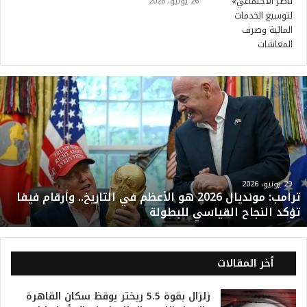
26 يوليو، 2026
ت
ر
ا
م
ب
:
م
و
29 يونيو، 2026
ترامب: مونديال 2026 هو الأعظم في التاريخ.. وأرقام فيفا
ن
تؤكد النجاح القياسي للبطولة
د
ي
ا
ل
أخر المقالات
2
0
زلزال بقوة 5.5 ريختر يوقظ سكان القاهرة
2