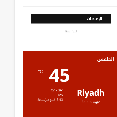
ي
و
و
ن
ل
س
ي
ت
س
خ
الإعلانات
ب
ت
ي
ت
ص
اعلن معنا
و
ر
و
ق
ا
ك
ب
ر
ل
ا
م
الطقس
45
م
و
℃
ق
ع
Riyadh
45º - 36º
6%
R
3.93 كيلومتر/ساعة
غيوم متفرقة
S