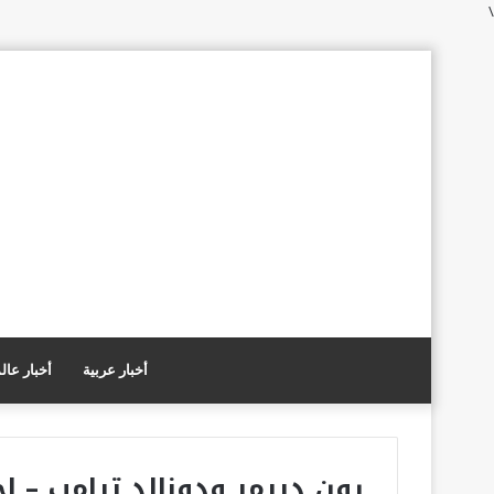
\
أخبار عربية
أخبار عال
رون ديرمر ودونالد ترامب – اخ