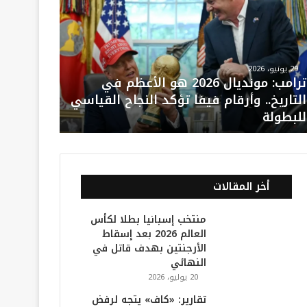
29 يونيو، 2026
ترامب: مونديال 2026 هو الأعظم في
التاريخ.. وأرقام فيفا تؤكد النجاح القياسي
للبطولة
أخر المقالات
منتخب إسبانيا بطلا لكأس
العالم 2026 بعد إسقاط
الأرجنتين بهدف قاتل في
النهائي
20 يوليو، 2026
تقارير: «كاف» يتجه لرفض