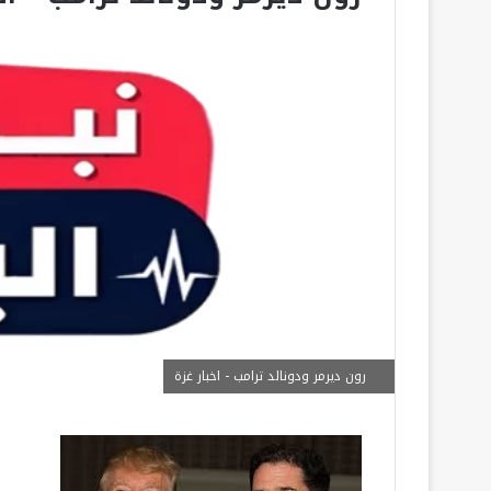
رون ديرمر ودونالد ترامب - اخبار غزة