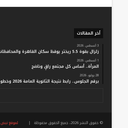
أخر المقالات
3 أغسطس، 2026
زلزال بقوة 5.5 ريختر يوقظ سكان القاهرة والمحافظات.. والفلك: لا خسائر أو إصابات
1 أغسطس، 2026
المرأة.. أساس كل مجتمع راقٍ وناضج
28 يوليو، 2026
برقم الجلوس.. رابط نتيجة الثانوية العامة 2026 وخطوات الاستعلام فور اعتمادها رسميًا
© حقوق النشر 2026، جميع الحقوق محفوظة |
لموقع نبض 