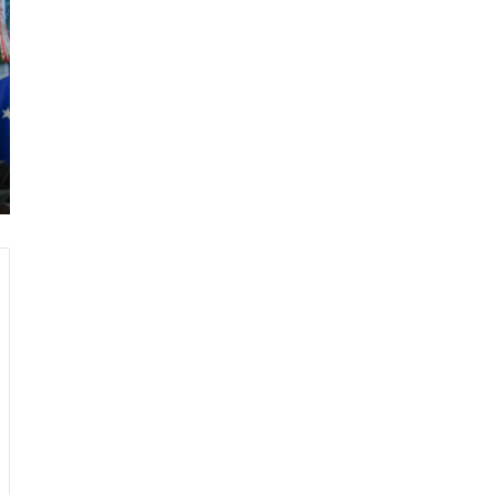
ر
ا
م
ب
:
م
و
ن
د
ي
ا
ل
2
0
2
6
ه
و
ا
ل
أ
ع