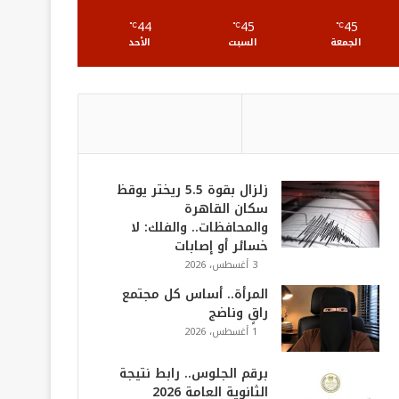
S
44
45
45
℃
℃
℃
الجمعة
السبت
الأحد
زلزال بقوة 5.5 ريختر يوقظ
سكان القاهرة
والمحافظات.. والفلك: لا
خسائر أو إصابات
3 أغسطس، 2026
المرأة.. أساس كل مجتمع
راقٍ وناضج
1 أغسطس، 2026
برقم الجلوس.. رابط نتيجة
الثانوية العامة 2026