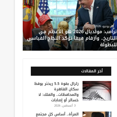
29 يونيو، 2026
ترامب: مونديال 2026 هو الأعظم في
التاريخ.. وأرقام فيفا تؤكد النجاح القياسي
للبطولة
أخر المقالات
زلزال بقوة 5.5 ريختر يوقظ
سكان القاهرة
والمحافظات.. والفلك: لا
خسائر أو إصابات
3 أغسطس، 2026
المرأة.. أساس كل مجتمع