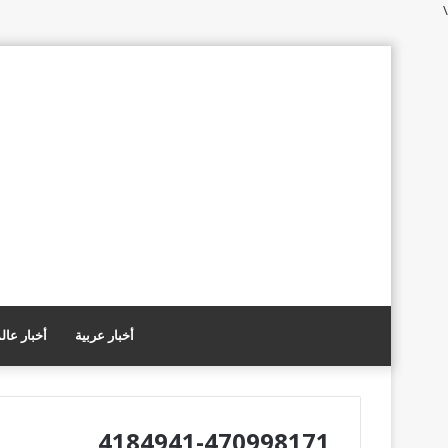
\
أخبار عربية
أخبار عال
4184941-470998171