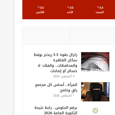
S
44
44
44
℃
℃
℃
السبت
الأحد
الأثنين
زلزال بقوة 5.5 ريختر يوقظ
سكان القاهرة
والمحافظات.. والفلك: لا
خسائر أو إصابات
3 أغسطس، 2026
المرأة.. أساس كل مجتمع
راقٍ وناضج
1 أغسطس، 2026
برقم الجلوس.. رابط نتيجة
الثانوية العامة 2026