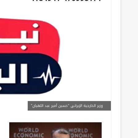
وزير الخارجية الإيرانى "حسين أمير عبد اللهيان"