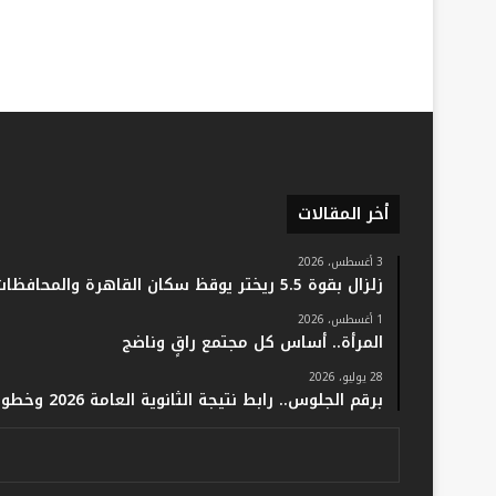
أخر المقالات
3 أغسطس، 2026
زلزال بقوة 5.5 ريختر يوقظ سكان القاهرة والمحافظات.. والفلك: لا خسائر أو إصابات
1 أغسطس، 2026
المرأة.. أساس كل مجتمع راقٍ وناضج
28 يوليو، 2026
برقم الجلوس.. رابط نتيجة الثانوية العامة 2026 وخطوات الاستعلام فور اعتمادها رسميًا