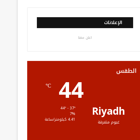
ي
و
و
ن
ل
س
ي
ت
س
خ
الإعلانات
ب
ت
ي
ت
ص
اعلن معنا
و
ر
و
ق
ا
ك
ب
ر
ل
ا
م
الطقس
44
م
و
℃
ق
ع
Riyadh
44º - 37º
7%
R
4.41 كيلومتر/ساعة
غيوم متفرقة
S