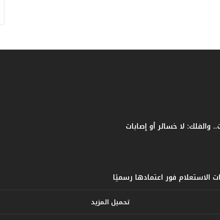
ف
ا
ت
ؤ
ك
د
ا
ل
ن
ج
ا
ح
ا
ل
ق
ي
ا
س
ي
تحميل المزيد
ل
ل