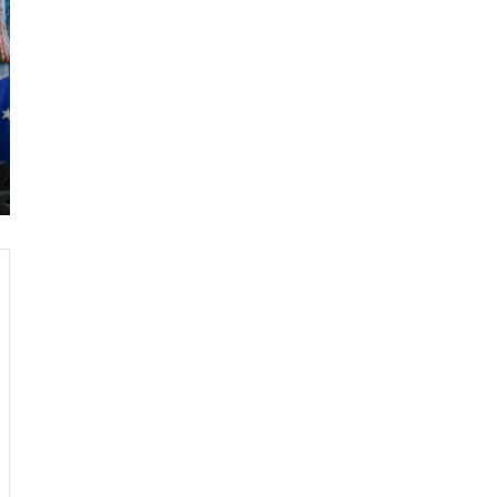
ر
ا
م
ب
:
م
و
ن
د
ي
ا
ل
2
0
2
6
ه
و
ا
ل
أ
ع