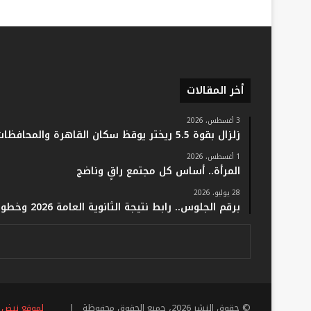
أخر المقالات
3 أغسطس، 2026
زلزال بقوة 5.5 ريختر يوقظ سكان القاهرة والمحافظات.. والفلك: لا خسائر أو إصابات
1 أغسطس، 2026
المرأة.. أساس كل مجتمع راقٍ وناضج
28 يوليو، 2026
برقم الجلوس.. رابط نتيجة الثانوية العامة 2026 وخطوات الاستعلام فور اعتمادها رسميًا
© حقوق النشر 2026، جميع الحقوق محفوظة |
لموقع نبض 