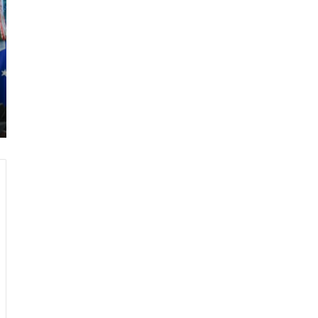
ر
ا
م
ب
:
م
و
ن
د
ي
ا
ل
2
0
2
6
ه
و
ا
ل
أ
ع