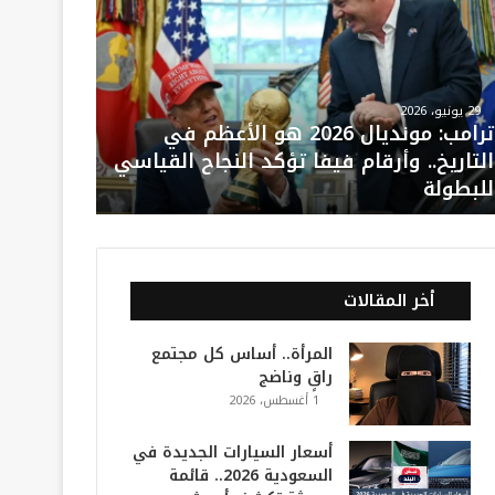
29 يونيو، 2026
ترامب: مونديال 2026 هو الأعظم في
التاريخ.. وأرقام فيفا تؤكد النجاح القياسي
للبطولة
أخر المقالات
المرأة.. أساس كل مجتمع
راقٍ وناضج
1 أغسطس، 2026
أسعار السيارات الجديدة في
السعودية 2026.. قائمة