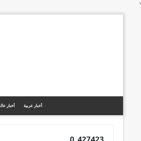
\
أخبار عربية
أخبار عال
427423_0