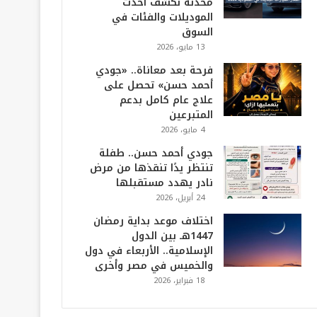
محدثة تكشف أحدث
الموديلات والفئات في
السوق
13 مايو، 2026
فرحة بعد معاناة.. «جودي
أحمد حسن» تحصل على
علاج عام كامل بدعم
المتبرعين
4 مايو، 2026
جودي أحمد حسن.. طفلة
تنتظر يدًا تنقذها من مرض
نادر يهدد مستقبلها
24 أبريل، 2026
اختلاف موعد بداية رمضان
1447هـ بين الدول
الإسلامية.. الأربعاء في دول
والخميس في مصر وأخرى
18 فبراير، 2026