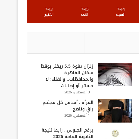
S
43
45
44
℃
℃
℃
السبت
الأحد
الأثنين
زلزال بقوة 5.5 ريختر يوقظ
سكان القاهرة
والمحافظات.. والفلك: لا
خسائر أو إصابات
3 أغسطس، 2026
المرأة.. أساس كل مجتمع
راقٍ وناضج
1 أغسطس، 2026
برقم الجلوس.. رابط نتيجة
الثانوية العامة 2026