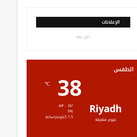
ي
و
و
ن
ل
س
ي
ت
س
خ
الإعلانات
ب
ت
ي
ت
ص
اعلن معنا
و
ر
و
ق
ا
ك
ب
ر
ل
ا
م
الطقس
38
م
و
℃
ق
ع
Riyadh
44º - 36º
9%
R
1.5 كيلومتر/ساعة
غيوم متفرقة
S