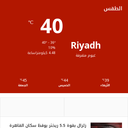
ك
ب
ر
ل
الطقس
40
ا
م
℃
م
و
ق
Riyadh
40º - 36º
ع
10%
4.48 كيلومتر/ساعة
غيوم متفرقة
R
S
45
44
39
℃
S
℃
℃
الأربعاء
الخميس
الجمعة
زلزال بقوة 5.5 ريختر يوقظ سكان القاهرة