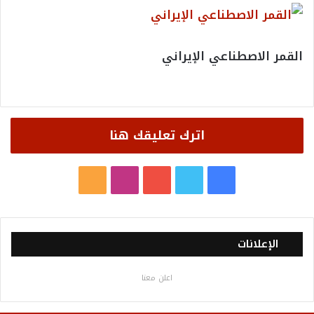
القمر الاصطناعي الإيراني
اترك تعليقك هنا
ف
ت
ي
ا
م
ي
و
و
ن
ل
س
ي
ت
س
خ
الإعلانات
ب
ت
ي
ت
ص
اعلن معنا
و
ر
و
ق
ا