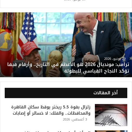
ت
ر
ا
م
ب
:
م
و
29 يونيو، 2026
ترامب: مونديال 2026 هو الأعظم في التاريخ.. وأرقام فيفا
ن
تؤكد النجاح القياسي للبطولة
د
ي
ا
ل
أخر المقالات
2
0
زلزال بقوة 5.5 ريختر يوقظ سكان القاهرة
2
والمحافظات.. والفلك: لا خسائر أو إصابات
6
3 أغسطس، 2026
ه
و