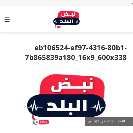
\
بحث
تسجيل
الوضع
الق
عن
الدخول
المظلم
eb106524-ef97-4316-80b1-
7b865839a180_16x9_600x338
القمر الاصطناعي الإيراني