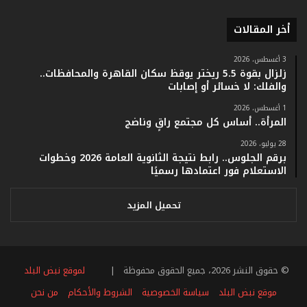
م
ف
أخر المقالات
ي
ف
3 أغسطس، 2026
ا
زلزال بقوة 5.5 ريختر يوقظ سكان القاهرة والمحافظات..
ت
والفلك: لا خسائر أو إصابات
ؤ
1 أغسطس، 2026
ك
المرأة.. أساس كل مجتمع راقٍ وناضج
د
ا
28 يوليو، 2026
ل
برقم الجلوس.. رابط نتيجة الثانوية العامة 2026 وخطوات
ن
الاستعلام فور اعتمادها رسميًا
ج
ا
تحميل المزيد
ح
ا
ل
ق
© حقوق النشر 2026، جميع الحقوق محفوظة |
لموقع نبض البلد
ي
ا
موقع نبض البلد
سياسة الخصوصية
الشروط والأحكام
من نحن
س