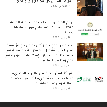
ا
المرأة.. أساس كل مجتمع راقٍ وناضج
ل
1 أغسطس، 2026
أ
ع
ظ
برقم الجلوس.. رابط نتيجة الثانوية العامة
م
2026 وخطوات الاستعلام فور اعتمادها
ف
رسميًا
ي
28 يوليو، 2026
ا
بنك مصر يوقع بروتوكول تعاون مع مؤسسة
ل
مصر الخير لتشغيل 50 مدرسة مجتمعية في
ت
7 محافظات استمرارًا لإسهاماته المؤثرة في
ا
دعم وتطوير التعليم
ر
27 يوليو، 2026
ي
خ
شراكة استراتيجية بين «البريد المصري»
.
و«بنك ناصر الاجتماعي» لتوسيع الخدمات
.
المالية وصرف المعاشات
و
26 يوليو، 2026
أ
ر
ق
ا