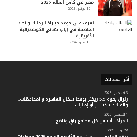
مصر في كأس العالم 2026
ت
10 يونيو، 2026
ا
ر
ي
تعرف على موعد مباراة الزمالك واتحاد
خ
العاصمة في إياب نهائي الكونفدرالية
.
الأفريقية
.
13 مايو، 2026
و
أ
ر
ق
ا
أخر المقالات
م
ف
ي
3 أغسطس، 2026
زلزال بقوة 5.5 ريختر يوقظ سكان القاهرة والمحافظات..
ف
والفلك: لا خسائر أو إصابات
ا
ت
1 أغسطس، 2026
ؤ
المرأة.. أساس كل مجتمع راقٍ وناضج
ك
28 يوليو، 2026
د
برقم الجلوس.. رابط نتيجة الثانوية العامة 2026 وخطوات