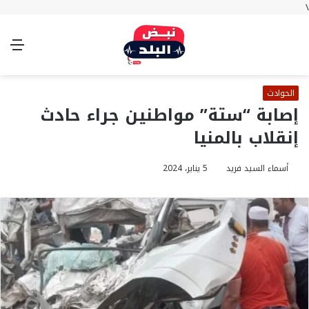
\
بحث
تسجيل
الوضع
الق
عن
الدخول
المظلم
الحوادث
إصابة “ستة” مواطنين جراء حادث
إنقلاب بالمنيا
أسماء السيد فريد
5 يناير، 2024