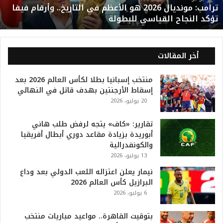
ترامب: مونديال 2026 هو الأعظم في التاريخ.. وأرقام فيفا
ن
تؤكد النجاح القياسي للبطولة
د
ي
ا
ل
أخر المقالات
2
0
منتخب إسبانيا بطلا لكأس العالم 2026 بعد
2
إسقاط الأرجنتين بهدف قاتل في النهائي
6
20 يوليو، 2026
ه
و
ا
تقارير: «كاف» يتجه لرفض طلب هاني
ل
أبوريدة بزيادة مقاعد دوري أبطال أفريقيا
أ
والكونفدرالية
ع
13 يوليو، 2026
ظ
نيمار يعلن اعتزاله اللعب الدولي بعد وداع
م
البرازيل كأس العالم 2026
ف
6 يوليو، 2026
ي
ا
بتوقيت القاهرة.. مواعيد مباريات منتخب
ل