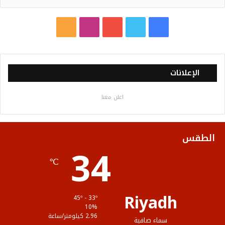
ف
ت
ي
ا
م
ي
و
و
ن
ل
س
ي
ت
س
خ
الإعلانات
ب
ت
ي
ت
ص
اعلن معنا
و
ر
و
ق
ا
ك
ب
ر
ل
الطقس
34
ا
م
℃
م
و
ق
Riyadh
45º - 33º
ع
10%
2.96 كيلومتر/ساعة
سماء صافية