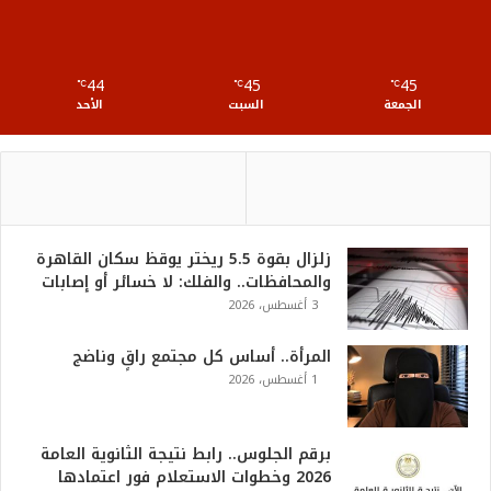
R
S
44
45
45
℃
S
℃
℃
الجمعة
السبت
الأحد
زلزال بقوة 5.5 ريختر يوقظ سكان القاهرة
والمحافظات.. والفلك: لا خسائر أو إصابات
3 أغسطس، 2026
المرأة.. أساس كل مجتمع راقٍ وناضج
1 أغسطس، 2026
برقم الجلوس.. رابط نتيجة الثانوية العامة
2026 وخطوات الاستعلام فور اعتمادها