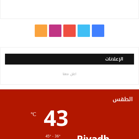
ف
ت
ي
ا
م
ي
و
و
ن
ل
س
ي
ت
س
خ
الإعلانات
ب
ت
ي
ت
ص
اعلن معنا
و
ر
و
ق
ا
ك
ب
ر
ل
الطقس
43
ا
م
℃
م
و
ق
45º - 36º