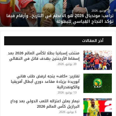
م
و
29 يونيو، 2026
ترامب: مونديال 2026 هو الأعظم في التاريخ.. وأرقام فيفا
ن
تؤكد النجاح القياسي للبطولة
د
ي
ا
ل
أخر المقالات
2
0
منتخب إسبانيا بطلا لكأس العالم 2026 بعد
2
إسقاط الأرجنتين بهدف قاتل في النهائي
6
20 يوليو، 2026
ه
و
ا
تقارير: «كاف» يتجه لرفض طلب هاني
ل
أبوريدة بزيادة مقاعد دوري أبطال أفريقيا
أ
والكونفدرالية
ع
13 يوليو، 2026
ظ
نيمار يعلن اعتزاله اللعب الدولي بعد وداع
م
البرازيل كأس العالم 2026
ف
6 يوليو، 2026
ي