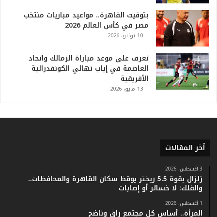
ا
بتوقيت القاهرة.. مواعيد مباريات منتخب
ل
مصر في كأس العالم 2026
ت
10 يونيو، 2026
ا
ر
ي
تعرف على موعد مباراة الزمالك واتحاد
خ
العاصمة في إياب نهائي الكونفدرالية
.
الأفريقية
.
13 مايو، 2026
و
أ
ر
ق
ا
أخر المقالات
م
ف
ي
3 أغسطس، 2026
زلزال بقوة 5.5 ريختر يوقظ سكان القاهرة والمحافظات..
ف
والفلك: لا خسائر أو إصابات
ا
ت
1 أغسطس، 2026
ؤ
المرأة.. أساس كل مجتمع راقٍ وناضج