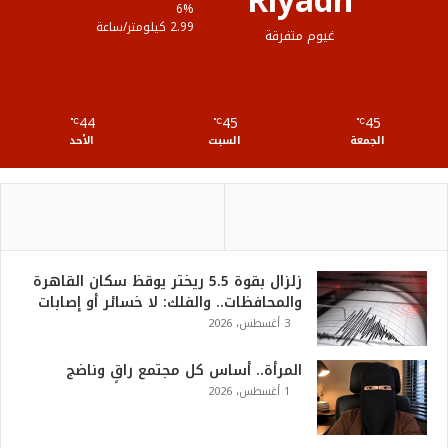
Riyadh
ع
6%
2.99 كيلومتر/ساعة
غيوم متفرقة
R
S
44
45
45
℃
S
℃
℃
الجمعة
السبت
الأحد
زلزال بقوة 5.5 ريختر يوقظ سكان القاهرة
والمحافظات.. والفلك: لا خسائر أو إصابات
3 أغسطس، 2026
المرأة.. أساس كل مجتمع راقٍ وناضج
1 أغسطس، 2026