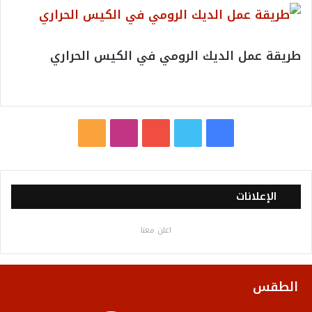
طريقة عمل الديك الرومي في الكيس الحراري
ف
ت
ي
ا
م
ي
و
و
ن
ل
س
ي
ت
س
خ
الإعلانات
ب
ت
ي
ت
ص
اعلن معنا
و
ر
و
ق
ا
ك
ب
ر
ل
الطقس
ا
م