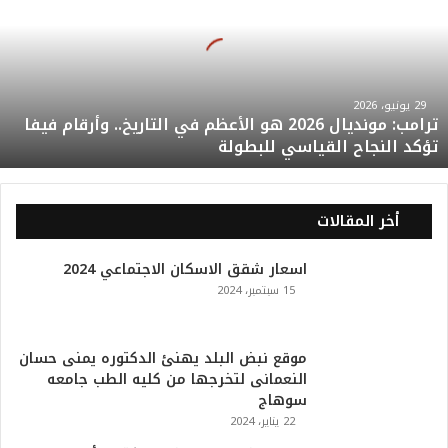
ا
م
ب
:
م
و
29 يونيو، 2026
ترامب: مونديال 2026 هو الأعظم في التاريخ.. وأرقام فيفا
ن
تؤكد النجاح القياسي للبطولة
د
ي
ا
ل
أخر المقالات
2
0
اسعار شقق الاسكان الاجتماعي 2024
2
15 سبتمبر، 2024
6
ه
و
ا
موقع نبض البلد يهنئ الدكتوره يمنى حسان
ل
النعمانى لتخرجها من كليه الطب جامعه
أ
سوهاج
ع
22 يناير، 2024
ظ