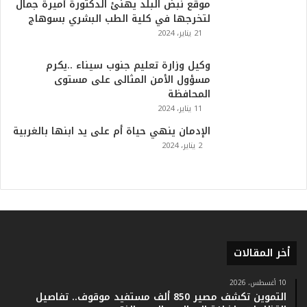
موقع نبض البلد يهنئ الدكتورة أميرة جمال
م
لتخرجها في كلية الطب البشري بسوهاج
ف
21 يناير، 2024
ي
ا
وكيل وزارة تعليم جنوب سيناء ..يكرم
ل
مسؤول الأمن المثالى على مستوى
ت
المحافظة
ا
11 يناير، 2024
ر
ي
الإدمان ينهي حياة أم على يد ابنها بالغربية
خ
2 يناير، 2024
.
.
و
أ
ر
ق
ا
أخر المقالات
م
ف
ي
10 أغسطس، 2026
التموين تكشف مصير 850 ألف مستفيد موقوف.. تفاصيل
ف