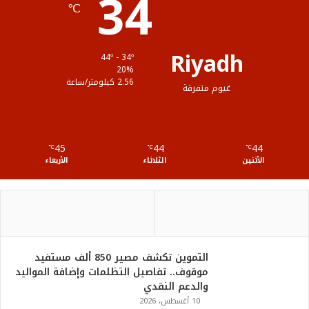
34
℃
م
و
ق
Riyadh
44º - 34º
ع
20%
2.56 كيلومتر/ساعة
غيوم متفرقة
R
S
45
44
44
℃
S
℃
℃
الأثنين
الثلاثاء
الأربعاء
التموين تكشف مصير 850 ألف مستفيد
موقوف.. تفاصيل التظلمات وإضافة المواليد
والدعم النقدي
10 أغسطس، 2026