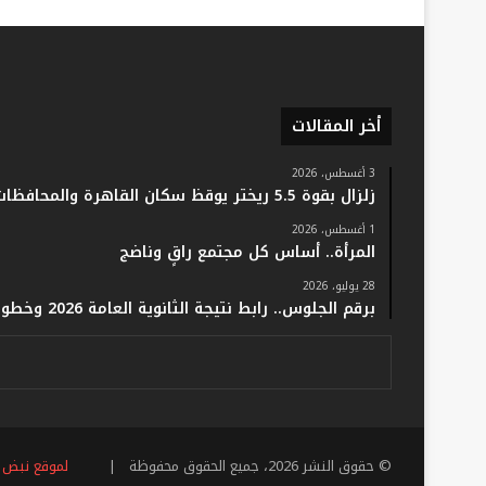
أخر المقالات
3 أغسطس، 2026
زلزال بقوة 5.5 ريختر يوقظ سكان القاهرة والمحافظات.. والفلك: لا خسائر أو إصابات
1 أغسطس، 2026
المرأة.. أساس كل مجتمع راقٍ وناضج
28 يوليو، 2026
برقم الجلوس.. رابط نتيجة الثانوية العامة 2026 وخطوات الاستعلام فور اعتمادها رسميًا
© حقوق النشر 2026، جميع الحقوق محفوظة |
لموقع نبض 