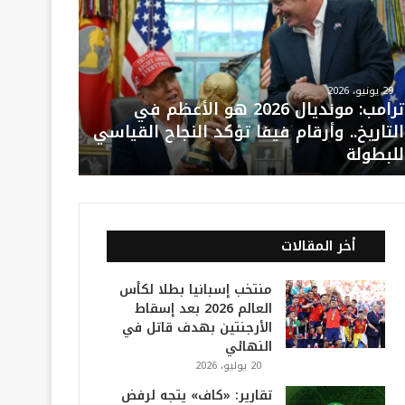
29 يونيو، 2026
ترامب: مونديال 2026 هو الأعظم في
التاريخ.. وأرقام فيفا تؤكد النجاح القياسي
للبطولة
أخر المقالات
منتخب إسبانيا بطلا لكأس
العالم 2026 بعد إسقاط
الأرجنتين بهدف قاتل في
النهائي
20 يوليو، 2026
تقارير: «كاف» يتجه لرفض