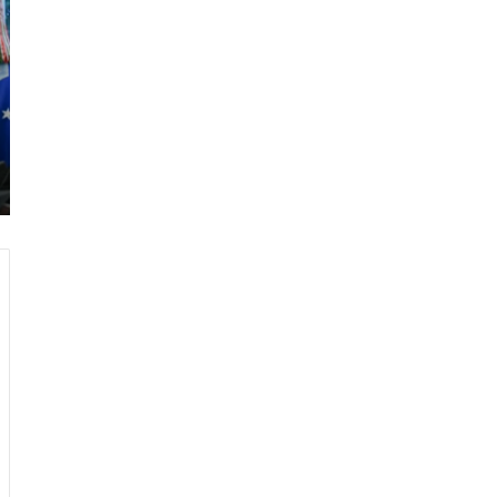
ر
ا
م
ب
:
م
و
ن
د
ي
ا
ل
2
0
2
6
ه
و
ا
ل
أ
ع