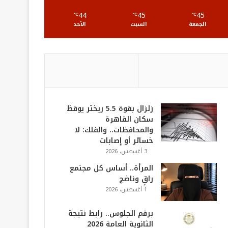
S
44
45
45
℃
℃
℃
الجمعة
السبت
الأحد
زلزال بقوة 5.5 ريختر يوقظ
سكان القاهرة
والمحافظات.. والفلك: لا
خسائر أو إصابات
3 أغسطس، 2026
المرأة.. أساس كل مجتمع
راقٍ وناضج
1 أغسطس، 2026
برقم الجلوس.. رابط نتيجة
الثانوية العامة 2026