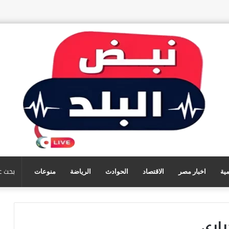
مية
اخبار مصر
الاقتصاد
الحوادث
الرياضة
منوعات
راري