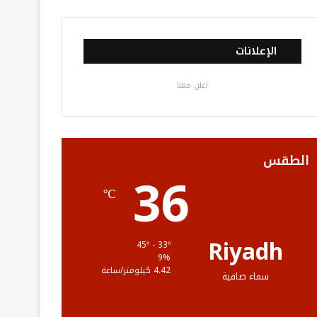
ي
و
و
ن
ل
س
ي
ت
س
خ
الإعلانات
ب
ت
ي
ت
ص
اعلن معنا
و
ر
و
ق
ا
ك
ب
ر
ل
ا
م
الطقس
36
م
و
℃
ق
ع
Riyadh
45º - 33º
9%
R
4.42 كيلومتر/ساعة
سماء صافية
S