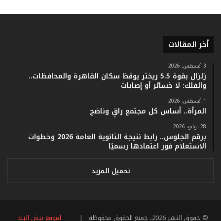
أ
ر
ق
ا
أخر المقالات
م
ف
ي
3 أغسطس، 2026
زلزال بقوة 5.5 ريختر يوقظ سكان القاهرة والمحافظات..
ف
والفلك: لا خسائر أو إصابات
ا
ت
1 أغسطس، 2026
ؤ
المرأة.. أساس كل مجتمع راقٍ وناضج
ك
28 يوليو، 2026
د
برقم الجلوس.. رابط نتيجة الثانوية العامة 2026 وخطوات
ا
الاستعلام فور اعتمادها رسميًا
ل
ن
ج
تحميل المزيد
ا
ح
ا
ل
© حقوق النشر 2026، جميع الحقوق محفوظة |
لموقع نبض البلد