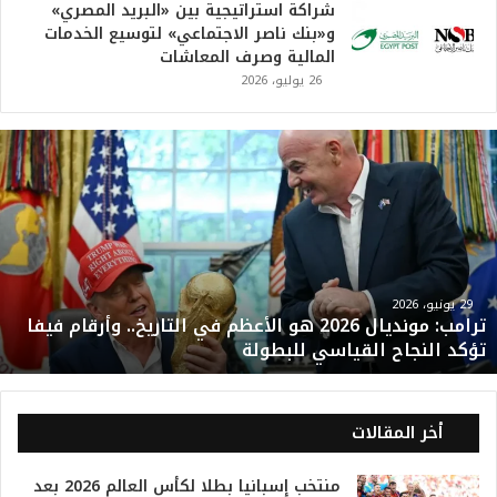
شراكة استراتيجية بين «البريد المصري»
و«بنك ناصر الاجتماعي» لتوسيع الخدمات
المالية وصرف المعاشات
26 يوليو، 2026
ت
ر
ا
م
ب
:
م
و
29 يونيو، 2026
ترامب: مونديال 2026 هو الأعظم في التاريخ.. وأرقام فيفا
ن
تؤكد النجاح القياسي للبطولة
د
ي
ا
ل
أخر المقالات
2
0
منتخب إسبانيا بطلا لكأس العالم 2026 بعد
2