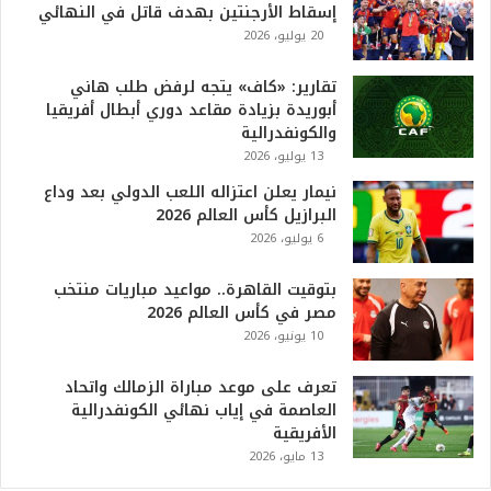
إسقاط الأرجنتين بهدف قاتل في النهائي
6
20 يوليو، 2026
ه
و
ا
تقارير: «كاف» يتجه لرفض طلب هاني
ل
أبوريدة بزيادة مقاعد دوري أبطال أفريقيا
أ
والكونفدرالية
ع
13 يوليو، 2026
ظ
نيمار يعلن اعتزاله اللعب الدولي بعد وداع
م
البرازيل كأس العالم 2026
ف
6 يوليو، 2026
ي
ا
بتوقيت القاهرة.. مواعيد مباريات منتخب
ل
مصر في كأس العالم 2026
ت
10 يونيو، 2026
ا
ر
ي
تعرف على موعد مباراة الزمالك واتحاد
خ
العاصمة في إياب نهائي الكونفدرالية
.
الأفريقية
.
13 مايو، 2026
و