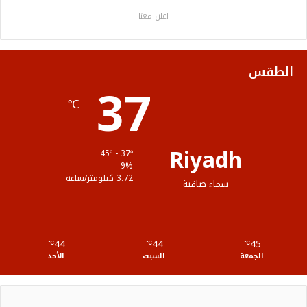
ب
ت
ي
ت
ص
اعلن معنا
و
ر
و
ق
ا
ك
ب
ر
ل
الطقس
37
ا
م
℃
م
و
ق
Riyadh
45º - 37º
ع
9%
3.72 كيلومتر/ساعة
سماء صافية
R
S
44
44
45
℃
S
℃
℃
الجمعة
السبت
الأحد