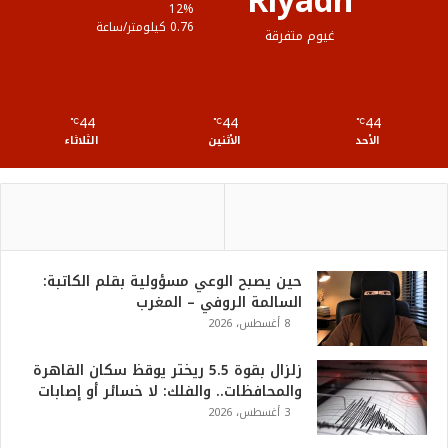
Riyadh
ع
12%
0.76 كيلومتر/ساعة
غيوم متفرقة
R
S
44
44
44
℃
S
℃
℃
الأحد
الأثنين
الثلاثاء
حين يصبح الوعي مسؤولية بقلم الكاتبة:
السالمة الروفي – المغرب
8 أغسطس، 2026
زلزال بقوة 5.5 ريختر يوقظ سكان القاهرة
والمحافظات.. والفلك: لا خسائر أو إصابات
3 أغسطس، 2026