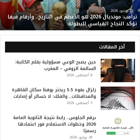
م
و
29 يونيو، 2026
ترامب: مونديال 2026 هو الأعظم في التاريخ.. وأرقام فيفا
ن
تؤكد النجاح القياسي للبطولة
د
ي
ا
ل
أخر المقالات
2
0
حين يصبح الوعي مسؤولية بقلم الكاتبة:
2
السالمة الروفي – المغرب
6
8 أغسطس، 2026
ه
و
ا
زلزال بقوة 5.5 ريختر يوقظ سكان القاهرة
ل
والمحافظات.. والفلك: لا خسائر أو إصابات
أ
3 أغسطس، 2026
ع
ظ
برقم الجلوس.. رابط نتيجة الثانوية العامة
م
2026 وخطوات الاستعلام فور اعتمادها
ف
رسميًا
ي
28 يوليو، 2026