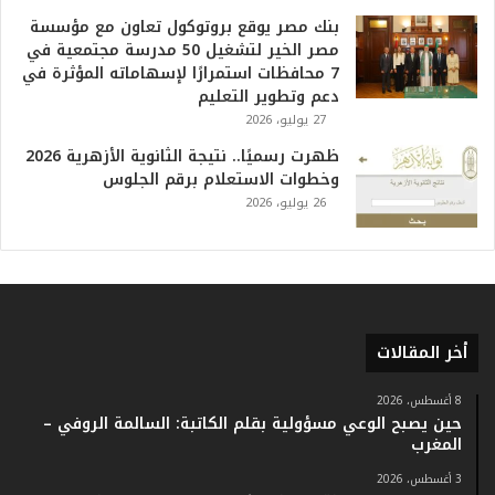
ا
بنك مصر يوقع بروتوكول تعاون مع مؤسسة
ل
مصر الخير لتشغيل 50 مدرسة مجتمعية في
ت
7 محافظات استمرارًا لإسهاماته المؤثرة في
ا
دعم وتطوير التعليم
ر
27 يوليو، 2026
ي
خ
ظهرت رسميًا.. نتيجة الثانوية الأزهرية 2026
.
وخطوات الاستعلام برقم الجلوس
.
26 يوليو، 2026
و
أ
ر
ق
ا
م
أخر المقالات
ف
ي
ف
8 أغسطس، 2026
حين يصبح الوعي مسؤولية بقلم الكاتبة: السالمة الروفي –
ا
المغرب
ت
ؤ
3 أغسطس، 2026
ك