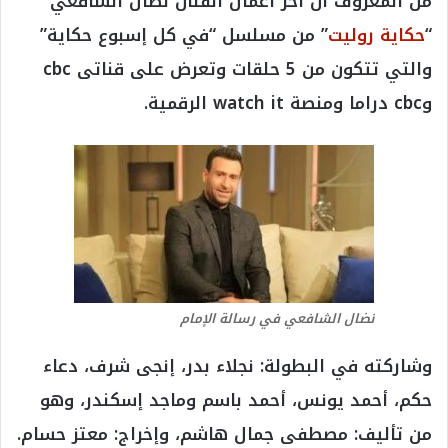
من المعروف أن أخر أعمال الفنان نضال الشافعي
“
حكاية روليت
” من مسلسل “في كل إسبوع حكاية”
والتي تتكون من 5 حلقات وتعرض على قناتى cbc
وcbc دراما ومنصة watch it الرقمية.
نضال الشافعي في رسالة الإمام
وشاركته في البطولة: نجلاء بدر، إنجى شرف، دعاء
حكم، أحمد يونس، أحمد باسم وماجد إسكندر، وهو
من تأليف: مصطفى جمال هاشم، وإخراج: معتز حسام.