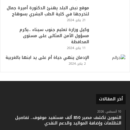
ظ
موقع نبض البلد يهنئ الدكتورة أميرة جمال
م
لتخرجها في كلية الطب البشري بسوهاج
ف
21 يناير، 2024
ي
ا
وكيل وزارة تعليم جنوب سيناء ..يكرم
ل
مسؤول الأمن المثالى على مستوى
ت
المحافظة
ا
11 يناير، 2024
ر
الإدمان ينهي حياة أم على يد ابنها بالغربية
ي
2 يناير، 2024
خ
.
.
و
أ
ر
أخر المقالات
ق
ا
10 أغسطس، 2026
م
التموين تكشف مصير 850 ألف مستفيد موقوف.. تفاصيل
ف
التظلمات وإضافة المواليد والدعم النقدي
ي