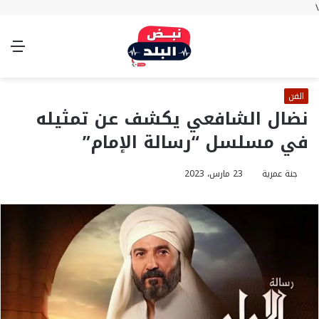
\
بحث
تسجيل
الوضع
الق
عن
الدخول
المظلم
الفن
نضال الشافعي يكشف عن تمثيله
في مسلسل “رسالة الإمام”
جنة عمرية
23 مارس، 2023