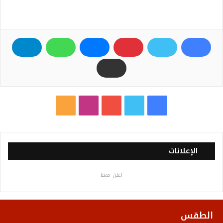
ف
ت
ي
ا
م
ي
و
و
ن
ل
س
ي
ت
س
خ
الإعلانات
ب
ت
ي
ت
ص
اعلن معنا
و
ر
و
ق
ا
ك
ب
ر
ل
الطقس