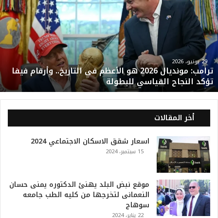
ر
ا
م
ب
:
م
و
29 يونيو، 2026
ترامب: مونديال 2026 هو الأعظم في التاريخ.. وأرقام فيفا
ن
تؤكد النجاح القياسي للبطولة
د
ي
ا
ل
أخر المقالات
2
0
اسعار شقق الاسكان الاجتماعي 2024
2
15 سبتمبر، 2024
6
ه
و
ا
موقع نبض البلد يهنئ الدكتوره يمنى حسان
ل
النعمانى لتخرجها من كليه الطب جامعه
أ
سوهاج
ع
22 يناير، 2024