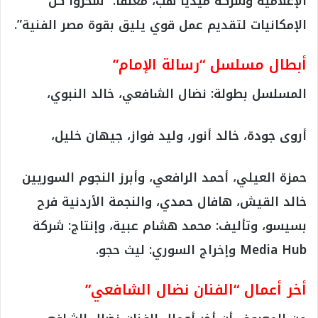
الإعلامية وشركة ميديا هب، معلقاً: “سخروا كل
الإمكانيات لتقديم عمل قوي يليق بقوة مصر الفنية”.
أبطال مسلسل “رسالة الإمام”
المسلسل بطولة: نضال الشافعي، خالد النبوي،
أروى جودة، خالد أنور، وليد فواز، جيهان خليل،
حمزة العيلي، أحمد الرافعي، وأبرز النجوم السوريين
خالد القيش، هافال حمدي، والنجمة الأردنية فرح
بسيسو، وتأليف: محمد هشام عبية، وإنتاج: شركة
Media Hub وإخراج السوري: ليث حجو.
أخر أعمال “الفنان نضال الشافعي”