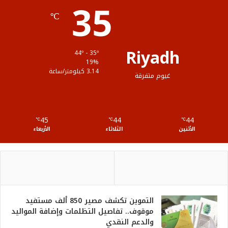
35
ا
م
℃
م
و
ق
Riyadh
44º - 35º
ع
19%
3.14 كيلومتر/ساعة
غيوم متفرقة
R
S
45
44
44
℃
S
℃
℃
الأثنين
الثلاثاء
الأربعاء
التموين تكشف مصير 850 ألف مستفيد
موقوف.. تفاصيل التظلمات وإضافة المواليد
والدعم النقدي