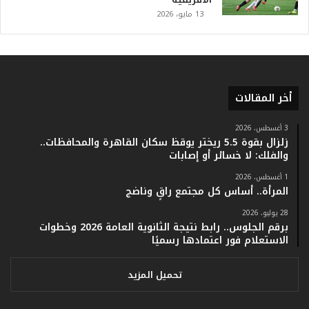
.
13 مايو، 2026
و
أ
ر
ق
ا
أخر المقالات
م
ف
ي
3 أغسطس، 2026
زلزال بقوة 5.5 ريختر يوقظ سكان القاهرة والمحافظات..
ف
والفلك: لا خسائر أو إصابات
ا
ت
1 أغسطس، 2026
ؤ
المرأة.. أساس كل مجتمع راقٍ وناضج
ك
28 يوليو، 2026
د
برقم الجلوس.. رابط نتيجة الثانوية العامة 2026 وخطوات
ا
الاستعلام فور اعتمادها رسميًا
ل
ن
ج
تحميل المزيد
ا
ح