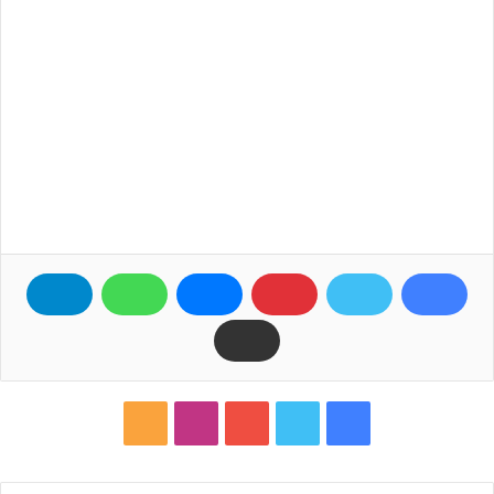
ف
ت
ي
ا
م
ي
و
و
ن
ل