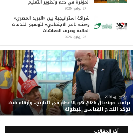
المؤثرة في دعم وتطوير التعليم
27 يوليو، 2026
شراكة استراتيجية بين «البريد المصري»
و«بنك ناصر الاجتماعي» لتوسيع الخدمات
المالية وصرف المعاشات
26 يوليو، 2026
ت
ر
ا
م
ب
:
م
و
29 يونيو، 2026
ترامب: مونديال 2026 هو الأعظم في التاريخ.. وأرقام فيفا
ن
تؤكد النجاح القياسي للبطولة
د
ي
ا
ل
أخر المقالات