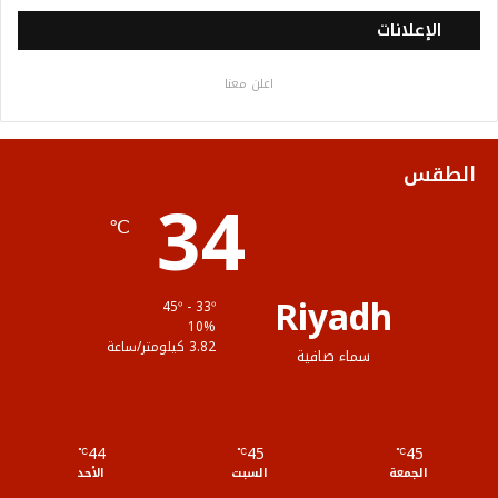
س
ي
ت
س
خ
الإعلانات
ب
ت
ي
ت
ص
اعلن معنا
و
ر
و
ق
ا
ك
ب
ر
ل
الطقس
34
ا
م
℃
م
و
ق
Riyadh
45º - 33º
ع
10%
3.82 كيلومتر/ساعة
سماء صافية
R
S
44
45
45
℃
S
℃
℃
الجمعة
السبت
الأحد