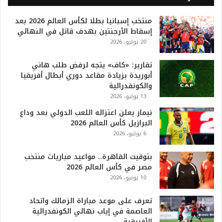
2
0
منتخب إسبانيا بطلا لكأس العالم 2026 بعد
2
إسقاط الأرجنتين بهدف قاتل في النهائي
6
20 يوليو، 2026
ه
و
ا
تقارير: «كاف» يتجه لرفض طلب هاني
ل
أبوريدة بزيادة مقاعد دوري أبطال أفريقيا
أ
والكونفدرالية
ع
13 يوليو، 2026
ظ
نيمار يعلن اعتزاله اللعب الدولي بعد وداع
م
البرازيل كأس العالم 2026
ف
6 يوليو، 2026
ي
ا
بتوقيت القاهرة.. مواعيد مباريات منتخب
ل
مصر في كأس العالم 2026
ت
10 يونيو، 2026
ا
ر
ي
تعرف على موعد مباراة الزمالك واتحاد
خ
العاصمة في إياب نهائي الكونفدرالية
.
الأفريقية