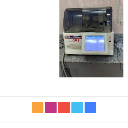
ف
ت
ي
ا
م
ي
و
و
ن
ل