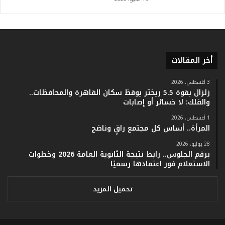
.
و
أ
ر
ق
ا
أخر المقالات
م
ف
3 أغسطس، 2026
ي
زلزال بقوة 5.5 ريختر يوقظ سكان القاهرة والمحافظات..
ف
والفلك: لا خسائر أو إصابات
ا
1 أغسطس، 2026
ت
المرأة.. أساس كل مجتمع راقٍ وناضج
ؤ
ك
28 يوليو، 2026
د
برقم الجلوس.. رابط نتيجة الثانوية العامة 2026 وخطوات
ا
الاستعلام فور اعتمادها رسميًا
ل
ن
تحميل المزيد
ج
ا
ح