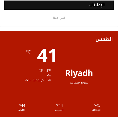
س
ي
ت
س
خ
الإعلانات
ب
ت
ي
ت
ص
اعلن معنا
و
ر
و
ق
ا
ك
ب
ر
ل
الطقس
41
ا
م
℃
م
و
ق
Riyadh
45º - 37º
ع
7%
3.76 كيلومتر/ساعة
غيوم متفرقة
R
S
44
44
45
℃
S
℃
℃
الجمعة
السبت
الأحد