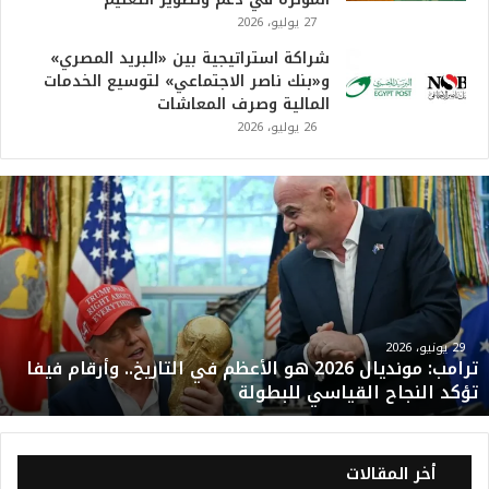
27 يوليو، 2026
شراكة استراتيجية بين «البريد المصري»
و«بنك ناصر الاجتماعي» لتوسيع الخدمات
المالية وصرف المعاشات
26 يوليو، 2026
ت
ر
ا
م
ب
:
م
و
29 يونيو، 2026
ترامب: مونديال 2026 هو الأعظم في التاريخ.. وأرقام فيفا
ن
تؤكد النجاح القياسي للبطولة
د
ي
ا
ل
أخر المقالات
2