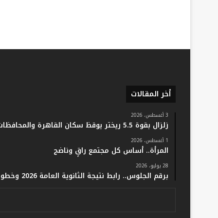
أخر المقالات
3 أغسطس، 2026
زلزال بقوة 5.5 ريختر يوقظ سكان القاهرة والمحافظات.. والفلك: لا خسائر أو إصابات
1 أغسطس، 2026
المرأة.. أساس كل مجتمع راقٍ وناضج
28 يوليو، 2026
برقم الجلوس.. رابط نتيجة الثانوية العامة 2026 وخطوات الاستعلام فور اعتمادها رسميًا