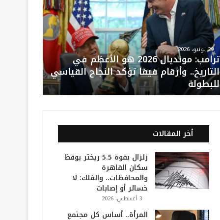
29 يونيو، 2026
ترامب: مونديال 2026 هو الأعظم في
التاريخ.. وأرقام فيفا تؤكد النجاح القياسي
للبطولة
أخر المقالات
زلزال بقوة 5.5 ريختر يوقظ
سكان القاهرة
والمحافظات.. والفلك: لا
خسائر أو إصابات
3 أغسطس، 2026
المرأة.. أساس كل مجتمع