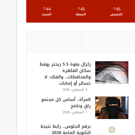
S
44
45
45
℃
℃
℃
الخميس
الجمعة
السبت
زلزال بقوة 5.5 ريختر يوقظ
سكان القاهرة
والمحافظات.. والفلك: لا
خسائر أو إصابات
3 أغسطس، 2026
المرأة.. أساس كل مجتمع
راقٍ وناضج
1 أغسطس، 2026
برقم الجلوس.. رابط نتيجة
الثانوية العامة 2026