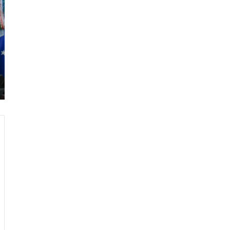
ر
ا
م
ب
:
م
و
ن
د
ي
ا
ل
2
0
2
6
ه
و
ا
ل
أ
ع