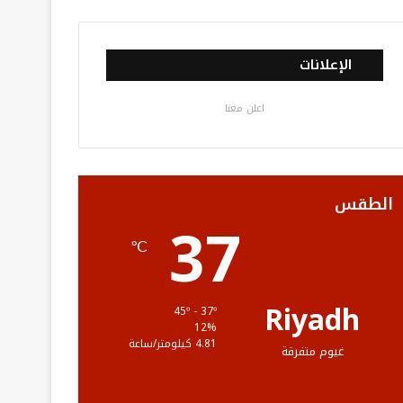
ي
و
و
ن
ل
س
ي
ت
س
خ
الإعلانات
ب
ت
ي
ت
ص
اعلن معنا
و
ر
و
ق
ا
ك
ب
ر
ل
ا
م
الطقس
37
م
و
℃
ق
ع
Riyadh
45º - 37º
12%
R
4.81 كيلومتر/ساعة
غيوم متفرقة
S