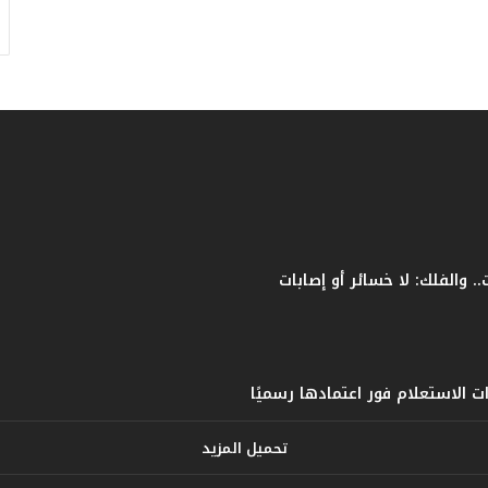
ف
ا
ت
ؤ
ك
د
ا
ل
ن
ج
ا
ح
ا
ل
ق
ي
ا
س
ي
تحميل المزيد
ل
ل