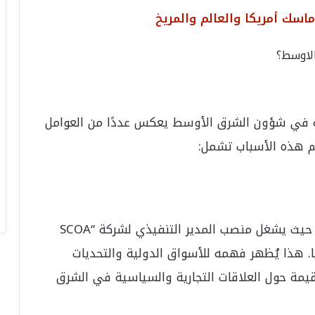
ا
اسك أمريكا والعالم والمريخ
ل
ت
الاوسط؟
ا
ر
ي
خ
.
له في شؤون الشرق الأوسط يعكس عددًا من العوامل
.
و
أهم هذه الأسباب تشمل:
أ
ر
ق
ا
م
بولس يتمتع بخبرة طويلة في إدارة الأعمال، حيث يشغل منصب المدير التنفيذي لشركة “SCOA
ف
ي
قيا. هذا يُظهر فهمه للأسواق الدولية والتحديات
ف
قيمة حول العلاقات التجارية والسياسية في الشرق
ا
ت
ؤ