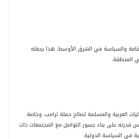
ك
د
ا
ل
ن
ج
ا
ثقافة والسياسة في الشرق الأوسط. هذا يجعله
ح
ا
في المنطقة.
ل
ق
ي
ا
س
ي
ل
ل
ب
ت العربية والمسلمة لصالح حملة ترامب، وخاصة
ط
س قدرته على بناء جسور التواصل مع المجتمعات ذات
و
ل
ية في السياسة الدولية.
ة