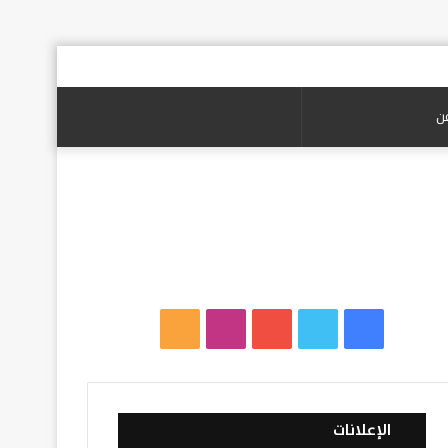
بحث
عن
ف
ت
ي
ا
م
ي
و
و
ن
ل
س
ي
ت
س
خ
الإعلانات