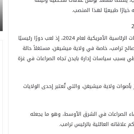
م
خيارًا طبيعيًا لهذا المنصب.
و
ن
د
ي
برز دور مسعد بولس بشكل خاص خلال الانتخابات الرئاسية الأمريكية لعام 2024، إذ لعب دورًا رئيسيًا
ا
ل
الح ترامب، خاصة في ولاية ميشيغن، مستغلاً حالة
2
0
اطي بسبب سياسات إدارة بايدن تجاه الصراعات في غزة
2
6
ه
و
وات ولاية ميشيغن، والتي تُعتبر إحدى الولايات
ا
ل
أ
ع
اء الصراعات في الشرق الأوسط، وهو ما يجعله
ظ
م
علاقاته العائلية بالرئيس ترامب.
ف
ي