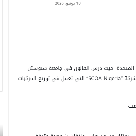
10 يونيو، 2026
ت المتحدة، حيث درس القانون في جامعة هيوستن
بولاية تكساس. أصبح لاحقًا المدير التنفيذي لشركة “SCOA Nigeria” التي تعمل في توزيع المركبات
مب
ت
ر
ا
م
ب
امب، يمتلك مسعد بولس علاقات شخصية وثيقة
: