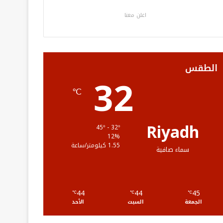
ب
ت
ي
ت
ص
اعلن معنا
و
ر
و
ق
ا
ك
ب
ر
ل
ا
م
الطقس
32
م
و
℃
ق
ع
Riyadh
45º - 32º
12%
R
1.55 كيلومتر/ساعة
سماء صافية
S
S
44
44
45
℃
℃
℃
الجمعة
السبت
الأحد