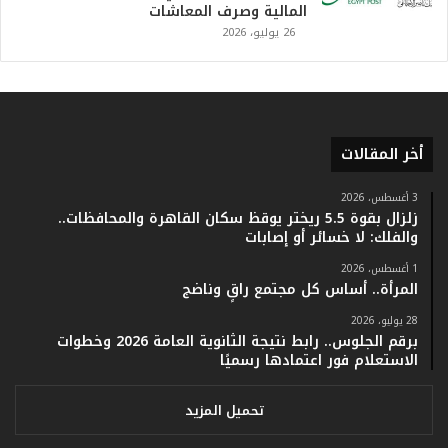
.
المالية وصرف المعاشات
و
26 يوليو، 2026
أ
ر
ق
ا
م
ف
أخر المقالات
ي
ف
3 أغسطس، 2026
ا
زلزال بقوة 5.5 ريختر يوقظ سكان القاهرة والمحافظات..
ت
والفلك: لا خسائر أو إصابات
ؤ
1 أغسطس، 2026
ك
المرأة.. أساس كل مجتمع راقٍ وناضج
د
ا
28 يوليو، 2026
ل
برقم الجلوس.. رابط نتيجة الثانوية العامة 2026 وخطوات
ن
الاستعلام فور اعتمادها رسميًا
ج
ا
تحميل المزيد
ح
ا