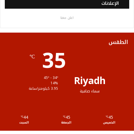
س
ي
ت
س
خ
الإعلانات
ب
ت
ي
ت
ص
اعلن معنا
و
ر
و
ق
ا
ك
ب
ر
ل
الطقس
35
ا
م
℃
م
و
ق
Riyadh
45º - 34º
ع
14%
3.95 كيلومتر/ساعة
سماء صافية
R
S
44
45
45
℃
S
℃
℃
الخميس
الجمعة
السبت