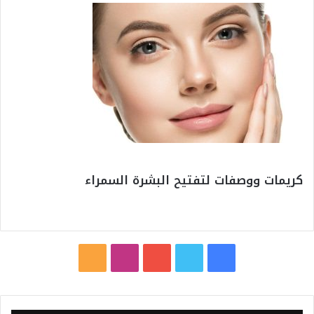
كريمات ووصفات لتفتيح البشرة السمراء
ف
ت
ي
ا
م
ي
و
و
ن
ل