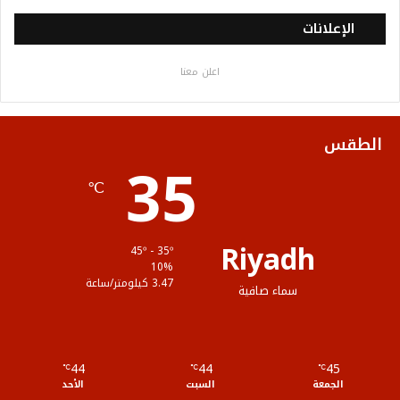
س
ي
ت
س
خ
الإعلانات
ب
ت
ي
ت
ص
اعلن معنا
و
ر
و
ق
ا
ك
ب
ر
ل
الطقس
35
ا
م
℃
م
و
ق
Riyadh
45º - 35º
ع
10%
3.47 كيلومتر/ساعة
سماء صافية
R
S
44
44
45
℃
S
℃
℃
الجمعة
السبت
الأحد