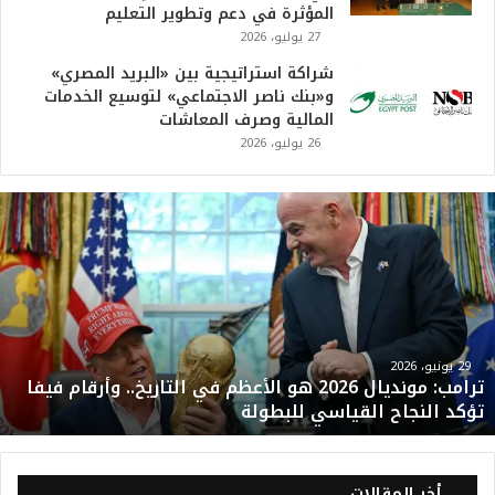
المؤثرة في دعم وتطوير التعليم
27 يوليو، 2026
شراكة استراتيجية بين «البريد المصري»
و«بنك ناصر الاجتماعي» لتوسيع الخدمات
المالية وصرف المعاشات
26 يوليو، 2026
ت
ر
ا
م
ب
:
م
و
29 يونيو، 2026
ترامب: مونديال 2026 هو الأعظم في التاريخ.. وأرقام فيفا
ن
تؤكد النجاح القياسي للبطولة
د
ي
ا
ل
أخر المقالات