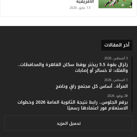
.
الأفريقية
.
13 مايو، 2026
و
أ
ر
ق
ا
أخر المقالات
م
ف
ي
3 أغسطس، 2026
زلزال بقوة 5.5 ريختر يوقظ سكان القاهرة والمحافظات..
ف
والفلك: لا خسائر أو إصابات
ا
ت
1 أغسطس، 2026
ؤ
المرأة.. أساس كل مجتمع راقٍ وناضج
ك
28 يوليو، 2026
د
برقم الجلوس.. رابط نتيجة الثانوية العامة 2026 وخطوات
ا
الاستعلام فور اعتمادها رسميًا
ل
ن
ج
تحميل المزيد
ا
ح