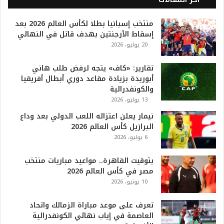
2
0
منتخب إسبانيا بطلا لكأس العالم 2026 بعد
2
إسقاط الأرجنتين بهدف قاتل في النهائي
6
20 يوليو، 2026
ه
و
ا
تقارير: «كاف» يتجه لرفض طلب هاني
ل
أبوريدة بزيادة مقاعد دوري أبطال أفريقيا
أ
والكونفدرالية
ع
13 يوليو، 2026
ظ
نيمار يعلن اعتزاله اللعب الدولي بعد وداع
م
البرازيل كأس العالم 2026
ف
6 يوليو، 2026
ي
ا
بتوقيت القاهرة.. مواعيد مباريات منتخب
ل
مصر في كأس العالم 2026
ت
10 يونيو، 2026
ا
ر
ي
تعرف على موعد مباراة الزمالك واتحاد
خ
العاصمة في إياب نهائي الكونفدرالية